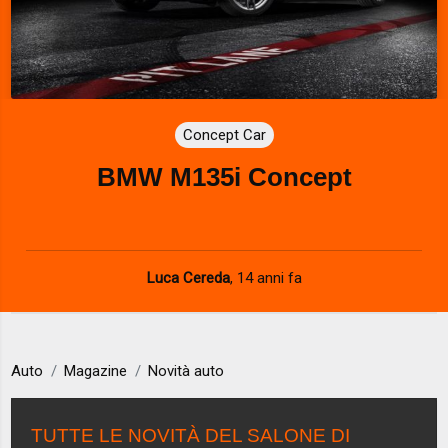
Concept Car
BMW M135i Concept
Luca Cereda
,
14 anni fa
Auto
Magazine
Novità auto
TUTTE LE NOVITÀ DEL SALONE DI