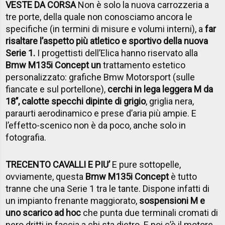
VESTE DA CORSA
Non è solo la nuova carrozzeria a
tre porte, della quale non conosciamo ancora le
specifiche (in termini di misure e volumi interni), a
far
risaltare l’aspetto più atletico e sportivo della nuova
Serie 1.
I progettisti dell’Elica hanno riservato alla
Bmw M135i Concept un
trattamento estetico
personalizzato: grafiche Bmw Motorsport (sulle
fiancate e sul portellone),
cerchi in lega leggera M da
18’’, calotte specchi dipinte di grigio
, griglia nera,
paraurti aerodinamico e prese d’aria più ampie. E
l’effetto-scenico non è da poco, anche solo in
fotografia.
TRECENTO CAVALLI E PIU’
E pure sottopelle,
ovviamente, questa
Bmw M135i Concept
è tutto
tranne che una Serie 1 tra le tante. Dispone infatti di
un impianto frenante maggiorato,
sospensioni M e
uno scarico ad hoc
che punta due terminali cromati di
nero dritti in faccia a chi sta dietro. E poi c’è il motore,