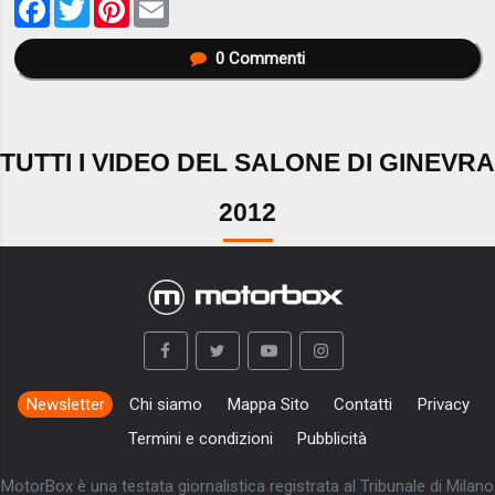
Facebook
Twitter
Pinterest
Email
0
Commenti
TUTTI I VIDEO DEL SALONE DI GINEVRA
2012
Newsletter
Chi siamo
Mappa Sito
Contatti
Privacy
Termini e condizioni
Pubblicità
MotorBox è una testata giornalistica registrata al Tribunale di Milano