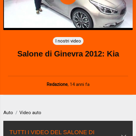
P
l
a
I nostri video
y
Salone di Ginevra 2012: Kia
V
i
d
Redazione
,
14 anni fa
e
o
Auto
Video auto
TUTTI I VIDEO DEL SALONE DI