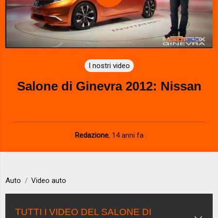
P
l
a
I nostri video
y
Salone di Ginevra 2012: Nissan
V
i
d
Redazione
,
14 anni fa
e
o
Auto
Video auto
TUTTI I VIDEO DEL SALONE DI