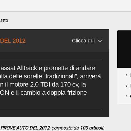
o
atto
DEL 2012
Clicca qui
ssat Alltrack e promette di andare
ta delle sorelle “tradizionali”, arriverà
on il motore 2.0 TDI da 170 cv, la
ON e il cambio a doppia frizione
E PROVE AUTO DEL 2012
, composto da
100 articoli
.