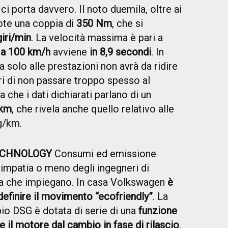
 ci porta davvero. Il noto duemila, oltre ai
ote una coppia di
350 Nm
, che si
giri/min
. La velocità massima è pari a
 a 100 km/h
avviene
in 8,9 secondi
. In
solo alle prestazioni non avrà da ridire
uri di non passare troppo spesso al
a che i dati dichiarati parlano di un
 km
, che rivela anche quello relativo alle
g/km.
ECHNOLOGY
Consumi ed emissione
simpatia o meno degli ingegneri di
ia che impiegano. In casa Volkswagen
è
efinire il movimento “ecofriendly”
. La
o DSG è dotata di serie di una
funzione
 il motore dal cambio in fase di rilascio
,