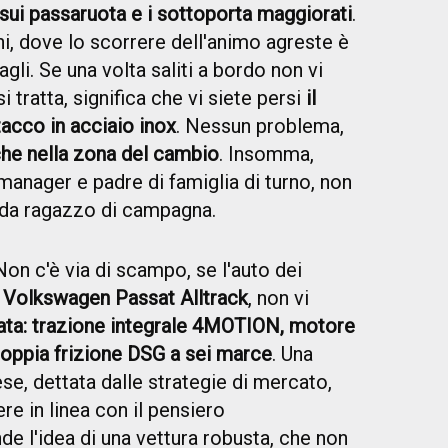
 sui passaruota e i sottoporta maggiorati
.
ni, dove lo scorrere dell'animo agreste è
li. Se una volta saliti a bordo non vi
i tratta, significa che vi siete persi
il
tacco in acciaio inox
. Nessun problema,
nche nella zona del cambio
. Insomma,
manager e padre di famiglia di turno, non
i da ragazzo di campagna.
on c'è via di scampo, se l'auto dei
e
Volkswagen Passat Alltrack
, non vi
gata: trazione integrale 4MOTION, motore
oppia frizione DSG a sei marce
. Una
ese, dettata dalle strategie di mercato,
e in linea con il pensiero
nde l'idea di una vettura robusta, che non