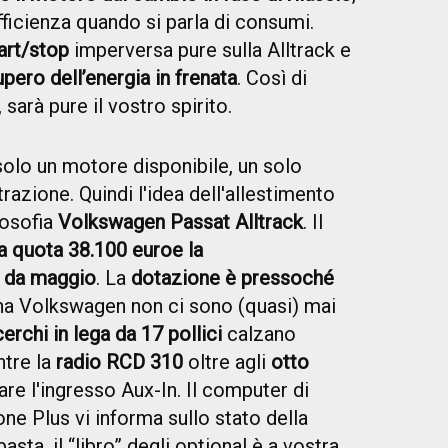
ficienza quando si parla di consumi.
art/stop
imperversa pure sulla Alltrack e
pero dell’energia in frenata
. Così di
sarà pure il vostro spirito.
solo un motore disponibile, un solo
razione. Quindi l'idea dell'allestimento
losofia
Volkswagen Passat Alltrack
. Il
 a quota 38.100 euro
e la
à da maggio
. La
dotazione è pressoché
na Volkswagen non ci sono (quasi) mai
cerchi in lega da 17 pollici
calzano
ntre la
radio RCD 310
oltre agli
otto
are l'ingresso Aux-In. Il computer di
ne Plus vi informa sullo stato della
asta, il “libro” degli optional è a vostra