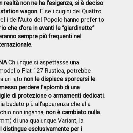
 realtà non ne ha l'esigenza, si è deciso
e station wagon
. E se i cugini dei Quattro
uelli dell'Auto del Popolo hanno preferito
io che d'ora in avanti le “giardinette”
teranno sempre più frequenti nel
ternazionale
.
NA
Chiunque si aspettasse una
modello Fiat 127 Rustica, potrebbe
a un lato
non le dispiace sporcarsi le
rmesso perdere l'aplomb di una
iglie di protezione o armamenti dedicati
,
ia badato più all'apparenza che alla
cchio non inganna,
non è cambiato nulla
.
 mm) di una qualunque Variant, la
i distingue esclusivamente per i