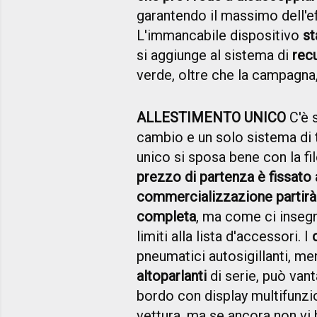
garantendo il massimo dell'ef
L'immancabile dispositivo
st
si aggiunge al sistema di
recu
verde, oltre che la campagna, 
ALLESTIMENTO UNICO
C'è 
cambio e un solo sistema di t
unico si sposa bene con la fi
prezzo di partenza è fissato
commercializzazione partir
completa
, ma come ci inseg
limiti alla lista d'accessori. I
pneumatici autosigillanti, me
altoparlanti
di serie, può vant
bordo con display multifunzio
vettura, ma se ancora non vi b