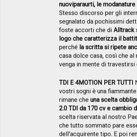
nuovi
paraurti, le modanature
Stesso discorso per gli inter
segnalato da pochissimi dettag
foste accorti che di
Alltrack
s
logo che caratterizza il batti
perché
la scritta si ripete a
casa dolce casa, così che al 
venga in mente di travestirs
TDI E 4MOTION PER TUTTI
N
vostri sogni è una fiammant
rimane che
una scelta obbli
2.0 TDI da 170 cv e cambio d
scelta riservata al nostro Pa
che tutto sommato pare esser
dell'acquirente tipo. E poi re