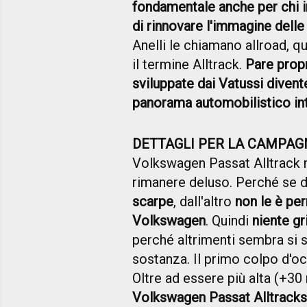
fondamentale anche per chi in
di rinnovare l'immagine dell
Anelli le chiamano allroad, q
il termine Alltrack.
Pare propr
sviluppate dai Vatussi diven
panorama automobilistico in
DETTAGLI PER LA CAMPAG
Volkswagen Passat Alltrack 
rimanere deluso. Perché se d
scarpe
, dall'altro
non le è pe
Volkswagen
. Quindi
niente gr
perché altrimenti sembra si s
sostanza. Il primo colpo d'o
Oltre ad essere più alta (+30
Volkswagen Passat Alltrack
s