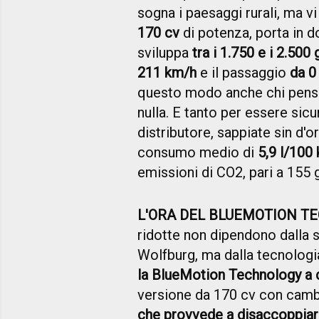
sogna i paesaggi rurali, ma vi
170 cv
di potenza, porta in d
sviluppa
tra i 1.750 e i 2.500 
211 km/h
e il passaggio
da 0
questo modo anche chi pensa 
nulla. E tanto per essere sic
distributore, sappiate sin d'or
consumo medio di
5,9 l/100
emissioni di CO2, pari a 155 
L'ORA DEL BLUEMOTION T
ridotte non dipendono dalla 
Wolfburg, ma dalla tecnolog
la BlueMotion Technology a d
versione da 170 cv con cambi
che provvede a disaccoppiare