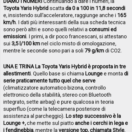
DIAMO I NUMERI
Continuando a dare i numeri, la
Toyota Yaris Hybrid
scatta
da 0 a 100 in 11,8 secondi
e, insistendo sull’acceleratore, raggiunge anche i
165
km/h
. I dati più interessanti della sua scheda tecnica
sono però altri e sono quelli relativi a
consumi ed
emissioni
. I primi, a dir poco francescani, si attestano
sui
3,5 l/100 km
nel ciclo misto di omologazione,
mentre le seconde sono pari a soli
79 g/km
di CO2.
UNA E TRINA La Toyota Yaris Hybrid è proposta in tre
allestimenti
. Quello base si chiama
Lounge
e monta
di
serie praticamente tutto quel che serve
(climatizzatore automatico bizona, controllo
elettronico della stabilità, stereo con Bluetooth
integrato, sette airbag) e pure qualcosa in teoria
superfluo (come la telecamera posteriore di
assistenza al parcheggio).
Lo step successivo è la
Lounge +,
che mette sul piatto
anche i cerchi in lega e
i fendinebbia
, mentre la
versione top, chiamata Style
,