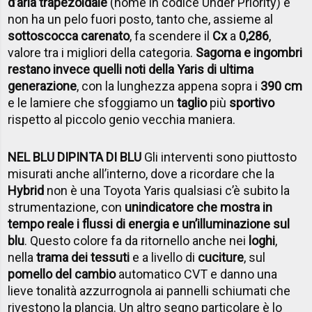
d’aria trapezoidale
(nome in codice Under Priority) e
non ha un pelo fuori posto, tanto che, assieme al
sottoscocca carenato
, fa scendere il
Cx
a
0,286
,
valore tra i migliori della categoria.
Sagoma e ingombri
restano invece quelli noti della Yaris di ultima
generazione
, con la lunghezza appena sopra i
390 cm
e le lamiere che sfoggiamo un
taglio
più
sportivo
rispetto al piccolo genio vecchia maniera.
NEL BLU DIPINTA DI BLU
Gli interventi sono piuttosto
misurati anche all’interno, dove a ricordare che la
Hybrid
non è una Toyota Yaris qualsiasi c’è subito la
strumentazione, con
un
indicatore che mostra in
tempo reale i flussi di energia e un’illuminazione sul
blu
. Questo colore fa da ritornello anche nei
loghi
,
nella
trama dei tessuti
e a livello di
cuciture
, sul
pomello del cambio
automatico CVT e danno una
lieve tonalità azzurrognola ai pannelli schiumati che
rivestono la plancia. Un altro segno particolare è lo