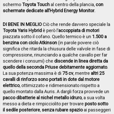
schermo
Toyota Touch
al centro della plancia,
con
schermate dedicate all’Hybrid Energy Monitor
.
DI BENE IN MEGLIO
Ciò che rende davvero speciale la
Toyota Yaris Hybrid
è però l’
accoppiata di motori
piazzata sotto il cofano. Quello termico è un
1.500 a
benzina con ciclo Atkinson
(in parole povere ciò
significa che ritarda la chiusura delle valvole in fase di
compressione, rinunciando a qualche cavallo per far
scendere i consumi) che
discende in linea diretta da
quello della seconda Prius
e debitamente aggiornato
.
La sua potenza massima è di
75 cv
, mentre
altri 25
cavalli di rinforzo sono portati in dote dal motore
elettrico
, ottimizzato e ridimensionato rispetto a
quello montato dalla Auris. A dargli forza provvede un
pacco di
batterie al nichel metallo idruro
, a sua volta
messo a dieta e rimpicciolito per trovare
posto sotto
il sedile posteriore
,
senza rubare spazio
ai passeggeri