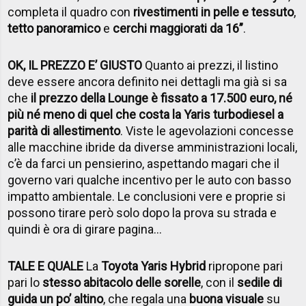
completa il quadro con
rivestimenti in pelle e tessuto
,
tetto panoramico
e
cerchi maggiorati da 16”
.
OK, IL PREZZO E’ GIUSTO
Quanto ai prezzi, il listino
deve essere ancora definito nei dettagli ma già si sa
che
il prezzo della Lounge è fissato a 17.500 euro, né
più né meno di quel che costa la Yaris turbodiesel a
parità di allestimento
. Viste le agevolazioni concesse
alle macchine ibride da diverse amministrazioni locali,
c’è da farci un pensierino, aspettando magari che il
governo vari qualche incentivo per le auto con basso
impatto ambientale. Le conclusioni vere e proprie si
possono tirare però solo dopo la prova su strada e
quindi è ora di girare pagina…
TALE E QUALE
La
Toyota Yaris Hybrid
ripropone pari
pari lo
stesso abitacolo delle sorelle
, con il
sedile di
guida un po’ altino
, che regala una
buona visuale
su