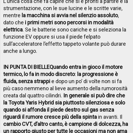
L’unica cosa che fa capire che si è pronti a partire è la
strumentazione, con le sue lucine e le scritte varie,
mentre
la macchina si avvia nel silenzio assoluto
,
dato che
i primi metri sono percorsi in modalità
elettrica
. Se le batterie sono cariche e si seleziona la
funzione EV oppure si usa il piede felpato
sull’acceleratore l’effetto tappeto volante può durare
anche a lungo.
IN PUNTA DI BIELLE
Quando entra in gioco il motore
termico, lo fa in modo discreto
:
la progressione è
fluida, senza strappi
e dopo un po’ di volte non si fa
più caso nemmeno al lieve aumento della rumorosità
creata dal quattro cilindri.
In generale si può dire che
la Toyota Yaris Hybrid sia piuttosto silenziosa e solo
quando si affonda il piede destro sul gas senza
riguardi il rumore cresce più della spinta
in avanti. Il
cambio CVT, d’altro canto, è campione di dolcezza, ha
un rapporto giusto per tutte le occasioni ma non ama