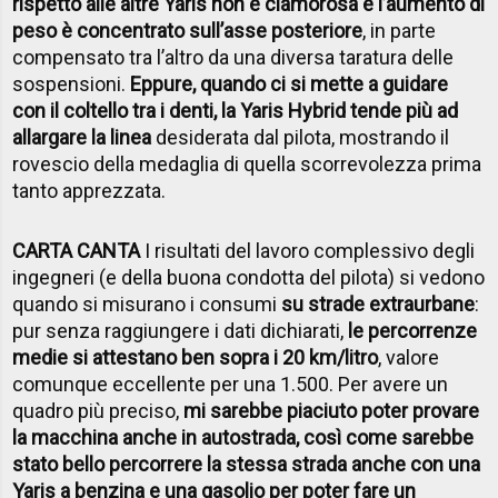
rispetto alle altre Yaris non è clamorosa e l’aumento di
peso è concentrato sull’asse posteriore
, in parte
compensato tra l’altro da una diversa taratura delle
sospensioni.
Eppure, quando ci si mette a guidare
con il coltello tra i denti, la Yaris Hybrid tende più ad
allargare la linea
desiderata dal pilota, mostrando il
rovescio della medaglia di quella scorrevolezza prima
tanto apprezzata.
CARTA CANTA
I risultati del lavoro complessivo degli
ingegneri (e della buona condotta del pilota) si vedono
quando si misurano i consumi
su strade extraurbane
:
pur senza raggiungere i dati dichiarati,
le percorrenze
medie si attestano ben sopra i 20 km/litro
, valore
comunque eccellente per una 1.500. Per avere un
quadro più preciso,
mi sarebbe piaciuto poter provare
la macchina anche in autostrada, così come sarebbe
stato bello percorrere la stessa strada anche con una
Yaris a benzina e una gasolio per poter fare un