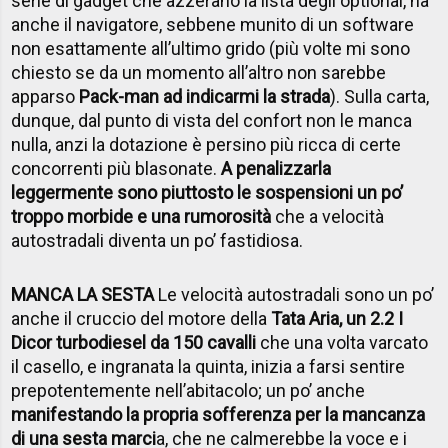
serie di gadget che azzerano la lista degli optional, ha
anche il navigatore, sebbene munito di un software
non esattamente all’ultimo grido (più volte mi sono
chiesto se da un momento all’altro non sarebbe
apparso
Pack-man ad indicarmi la strada
). Sulla carta,
dunque, dal punto di vista del confort non le manca
nulla, anzi la dotazione è persino più ricca di certe
concorrenti più blasonate.
A penalizzarla
leggermente sono piuttosto le sospensioni un po’
troppo morbide e una rumorosità
che a velocità
autostradali diventa un po’ fastidiosa.
MANCA LA SESTA
Le velocità autostradali sono un po’
anche il cruccio del motore della
Tata Aria, un 2.2 I
Dicor turbodiesel da 150 cavalli
che una volta varcato
il casello, e ingranata la quinta, inizia a farsi sentire
prepotentemente nell’abitacolo; un po’ anche
manifestando la propria sofferenza per la mancanza
di una sesta marci
a, che ne calmerebbe la voce e i