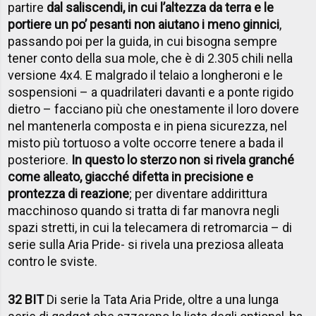
partire
dal saliscendi, in cui l’altezza da terra e le
portiere un po’ pesanti non aiutano i meno ginnici
,
passando poi per la guida, in cui bisogna sempre
tener conto della sua mole, che è di 2.305 chili nella
versione 4x4. E malgrado il telaio a longheroni e le
sospensioni – a quadrilateri davanti e a ponte rigido
dietro – facciano più che onestamente il loro dovere
nel mantenerla composta e in piena sicurezza, nel
misto più tortuoso a volte occorre tenere a bada il
posteriore.
In questo lo sterzo non si rivela granché
come alleato, giacché difetta in precisione e
prontezza di reazione
; per diventare addirittura
macchinoso quando si tratta di far manovra negli
spazi stretti, in cui la telecamera di retromarcia – di
serie sulla Aria Pride- si rivela una preziosa alleata
contro le sviste.
32 BIT
Di serie la Tata Aria Pride, oltre a una lunga