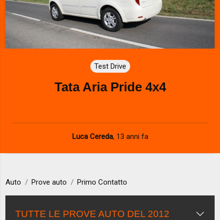
Test Drive
Tata Aria Pride 4x4
Luca Cereda
,
13 anni fa
Auto
Prove auto
Primo Contatto
TUTTE LE PROVE AUTO DEL 2012