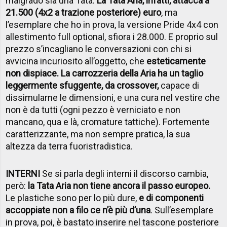
malgrado sia una Tata.
La Tata Aria, infatti, attacca a
21.500 (4x2 a trazione posteriore) euro
, ma
l’esemplare che ho in prova, la versione Pride 4x4 con
allestimento full optional, sfiora i 28.000. E proprio sul
prezzo s’incagliano le conversazioni con chi si
avvicina incuriosito all’oggetto, che
esteticamente
non dispiace. La carrozzeria della Aria ha un taglio
leggermente sfuggente, da crossover,
capace di
dissimularne le dimensioni, e una cura nel vestire che
non è da tutti (ogni pezzo è verniciato e non
mancano, qua e là, cromature tattiche). Fortemente
caratterizzante, ma non sempre pratica, la sua
altezza da terra fuoristradistica.
INTERNI
Se si parla degli interni il discorso cambia,
però:
la Tata Aria non tiene ancora il passo europeo.
Le plastiche sono per lo più dure,
e di componenti
accoppiate non a filo ce n’è più d’una
. Sull’esemplare
in prova, poi, è bastato inserire nel tascone posteriore