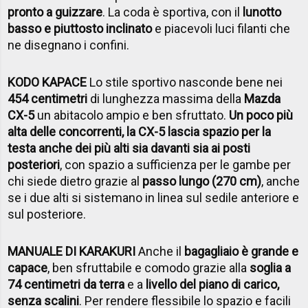
pronto a guizzare
. La coda è sportiva, con il
lunotto
basso e piuttosto inclinato
e piacevoli luci filanti che
ne disegnano i confini.
KODO KAPACE
Lo stile sportivo nasconde bene nei
454 centimetri
di lunghezza massima della
Mazda
CX-5
un abitacolo ampio e ben sfruttato.
Un poco più
alta delle concorrenti, la CX-5 lascia spazio per la
testa anche dei più alti sia davanti sia ai posti
posteriori
, con spazio a sufficienza per le gambe per
chi siede dietro grazie al
passo lungo (270 cm)
, anche
se i due alti si sistemano in linea sul sedile anteriore e
sul posteriore.
MANUALE DI KARAKURI
Anche il
bagagliaio è grande e
capace
, ben sfruttabile e comodo grazie alla
soglia a
74 centimetri da terra
e a
livello del piano di carico,
senza scalini
. Per rendere flessibile lo spazio e facili