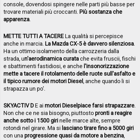
console, dovendosi spingere nelle parti più basse per
trovare materiali più croccanti.
Più sostanza che
apparenza
.
METTE TUTTI A TACERE
La qualità si percepisce
anche in marcia.
La Mazda CX-5 è davvero silenziosa
.
Ha un ottimo isolamento della carrozzeria dalla
strada, u
n'aerodinamica curata
che evita fruscii, fischi
e sbattimenti fastidiosi, e anche
l'insonorizzazione
mette a tacere il rotolamento delle ruote sull'asfalto e
il tipico rumore dei motori Diesel
, anche quando li si
strapazza un po'.
SKYACTIV D
E ai
motori Diesel
piace farsi strapazzare
.
Non che ce ne sia bisogno, piuttosto
pronti a reagire
anche sotto i 1500 giri
nelle marce alte, sempre
rotondi nel girare. Ma si
lasciano tirare fino a 5000 giri
con una
progressione quasi da motore a benzina
,