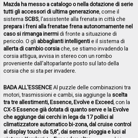
Mazda ha messo a catalogo o nella dotazione di serie
tutti gli accessori di ultima generazione
, come il
sistema
SCBS
, l'assistente alla frenata in città che
prepara i freni alla frenata
e frena autonomamente nel
caso si rimanga inermi
di fronte a situazione di
pericolo. O gli
abbaglianti intelligenti
e il sistema di
allerta di cambio corsia
che, se stiamo invadendo la
corsia attigua, avvisa in stereo con un rombo
proveniente dall'altoparlante posto sul lato della
corsia che si sta per invadere.
BADA ALL'ESSENCE
Al puzzle delle combinazioni tra
motori, trasmissioni e cambi, sia aggiunge la
scelta
tra tre allestimenti, Essence, Evolve e Exceed
, con la
CX-5 Essence già dotata di quanto serve e la Evolve
che aggiunge dai cerchi in lega da 17 pollici al
climatizzatore automatico bi-zona, dal cruise control
al display touch da 5,8", dai sensori pioggia e luci al