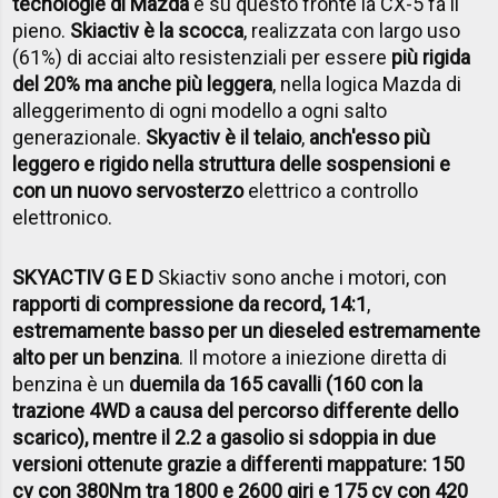
tecnologie di Mazda
e su questo fronte la CX-5 fa il
pieno.
Skiactiv è la scocca
, realizzata con largo uso
(61%) di acciai alto resistenziali per essere
più rigida
del 20% ma anche più leggera
, nella logica Mazda di
alleggerimento di ogni modello a ogni salto
generazionale.
Skyactiv è il telaio
,
anch'esso più
leggero e rigido nella struttura delle sospensioni e
con un nuovo servosterzo
elettrico a controllo
elettronico.
SKYACTIV G E D
Skiactiv sono anche i motori, con
rapporti di compressione da record, 14:1
,
estremamente basso per un diesel
ed estremamente
alto per un benzina
. Il motore a iniezione diretta di
benzina è un
duemila da 165 cavalli (160 con la
trazione 4WD a causa del percorso differente dello
scarico), mentre il 2.2 a gasolio si sdoppia in due
versioni ottenute grazie a differenti mappature: 150
cv con 380Nm tra 1800 e 2600 giri e 175 cv con 420