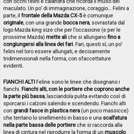
con occhi felini e calandra che ricorda il muso del
maculato. Un po' di immaginazione, coraggio... Felini a
parte, il
frontale della Mazda CX-5
è comunque
originale
, con una grande
bocca nera
, sovrastata dal
logo Mazda king size che per l'occasione (e per le
prossime Mazda)
mette ali
che si allungano
fino a
congiungersi alla linea dei fari
. Fari, questi sì, un po'
felini nel loro essere allungati, e decisamente
tridimensionali nella forma, con sfaccettature
evidenti.
FIANCHI ALTI
Feline sono le linee che disegnano i
fianchi.
Fianchi alti, con le portiere che coprono anche
la parte più bassa
, lasciandola pulita evitando così di
sporcarsi i calzoni salendo e scendendo. Fianchi alti
con
grandi fasce in plastica nera
(un poco massicce)
che tentano lo snellimento in basso e una
scalfatura
nella parte bassa delle portiere
che si raccorda alla
linea di cintura nel riprodurre la forma di un
muscolo