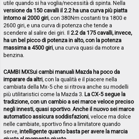
utile quando si ha voglia/necessità di spinta. Nella
versione da 150 cavalli il 2.2 ha una curva più piatta
intorno ai 2000 giri
, con 380Nm costanti tra 1800 e
2600 giri, e una curva di potenza che tende a
scendere al salire dei giri. Il
2.2 da 175 cavalli, invece,
ha un bel picco di potenza in alto, con la potenza
massima a 4500 giri
, una curva quasi da motore a
benzina.
CAMBI MX
Sui cambi manuali Mazda ha poco da
imparare da altri
, con la qualità e il piacere nella
cambiata della Mx-5 che si ritrova anche su modelli
più utilitaristici come la Mazda 3.
La CX-5 segue la
tradizione, con un cambio a sei marce veloce preciso
negli innesti, quasi sportivo
.
Anche il nuovo sei marce
automatico assicura soddisfazioni
, veloce ma dolce
nelle cambiate, sportivo fino a limitatore quando
serve,
intelligente quanto basta per avere la marcia
giusta al momento giusto
.