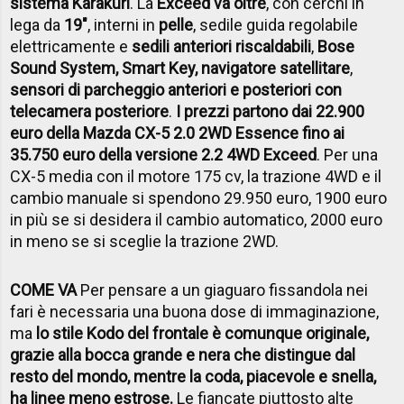
sistema Karakuri
. La
Exceed va oltre
, con cerchi in
lega da
19"
, interni in
pelle
, sedile guida regolabile
elettricamente e
sedili anteriori riscaldabili
,
Bose
Sound System, Smart Key, navigatore satellitare
,
sensori di parcheggio anteriori e posteriori con
telecamera posteriore
.
I prezzi partono dai 22.900
euro della Mazda CX-5 2.0 2WD Essence fino ai
35.750 euro della versione 2.2 4WD Exceed
. Per una
CX-5 media con il motore 175 cv, la trazione 4WD e il
cambio manuale si spendono 29.950 euro, 1900 euro
in più se si desidera il cambio automatico, 2000 euro
in meno se si sceglie la trazione 2WD.
COME VA
Per pensare a un giaguaro fissandola nei
fari è necessaria una buona dose di immaginazione,
ma
lo stile Kodo del frontale è comunque originale,
grazie alla bocca grande e nera che distingue dal
resto del mondo, mentre la coda, piacevole e snella,
ha linee meno estrose.
Le fiancate piuttosto alte