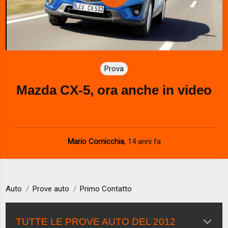
P
l
a
Prova
y
Mazda CX-5, ora anche in video
V
i
d
Mario Cornicchia
,
14 anni fa
e
o
Auto
Prove auto
Primo Contatto
TUTTE LE PROVE AUTO DEL 2012