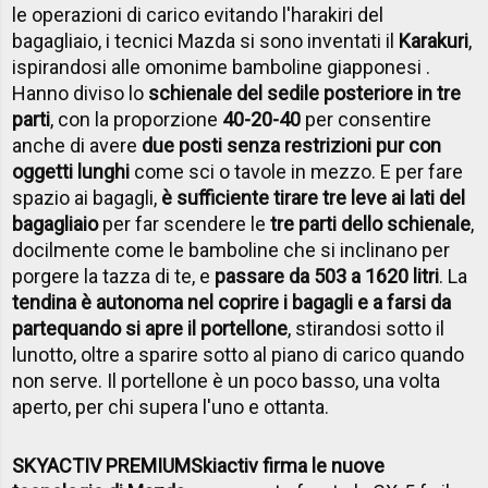
le operazioni di carico evitando l'harakiri del
bagagliaio, i tecnici Mazda si sono inventati il
Karakuri
,
ispirandosi alle omonime bamboline giapponesi .
Hanno diviso lo
schienale del sedile posteriore in tre
parti
, con la proporzione
40-20-40
per consentire
anche di avere
due posti senza restrizioni pur con
oggetti lunghi
come sci o tavole in mezzo. E per fare
spazio ai bagagli,
è sufficiente tirare tre leve ai lati del
bagagliaio
per far scendere le
tre parti dello schienale
,
docilmente come le bamboline che si inclinano per
porgere la tazza di te, e
passare da 503 a 1620 litri
. La
tendina è autonoma nel coprire i bagagli e a farsi da
parte
quando si apre il portellone
, stirandosi sotto il
lunotto, oltre a sparire sotto al piano di carico quando
non serve. Il portellone è un poco basso, una volta
aperto, per chi supera l'uno e ottanta.
SKYACTIV PREMIUM
Skiactiv firma le nuove