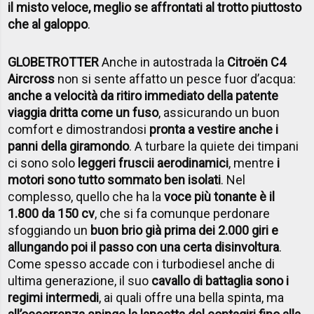
il misto veloce, meglio se affrontati al trotto piuttosto
che al galoppo
.
GLOBETROTTER
Anche in autostrada la
Citro
ën C4
Aircross
non si sente affatto un pesce fuor d’acqua:
anche a velocità da ritiro immediato della patente
viaggia dritta come un fuso
, assicurando un buon
comfort e dimostrandosi
pronta a vestire anche i
panni della giramondo
. A turbare la quiete dei timpani
ci sono solo
leggeri fruscii aerodinamici
, mentre
i
motori sono tutto sommato ben isolati
. Nel
complesso, quello che ha la
voce più tonante è il
1.800 da 150 cv
, che si fa comunque perdonare
sfoggiando un
buon brio già prima dei 2.000 giri e
allungando poi il passo con una certa disinvoltura
.
Come spesso accade con i turbodiesel anche di
ultima generazione, il suo
cavallo di battaglia sono i
regimi intermedi
, ai quali offre una bella spinta, ma