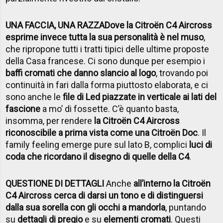
UNA FACCIA, UNA RAZZA
Dove la Citro
ën C4 Aircross
esprime invece tutta la sua personalità è nel muso
,
che ripropone tutti i tratti tipici delle ultime proposte
della Casa francese. Ci sono dunque per esempio i
baffi cromati che danno slancio al logo
, trovando poi
continuità in fari dalla forma piuttosto elaborata, e ci
sono anche le
file di Led piazzate in verticale ai lati del
fascione
a mo’ di fossette. C’è quanto basta,
insomma, per rendere
la Citro
ën C4 Aircross
riconoscibile a prima vista come una Citro
ën Doc
. Il
family feeling emerge pure sul lato B, complici
luci di
coda che ricordano il disegno di quelle della C4
.
QUESTIONE DI DETTAGLI
Anche
all’interno la Citro
ën
C4 Aircross cerca di darsi un tono e di distinguersi
dalla sua sorella con gli occhi a mandorla
, puntando
su
dettagli di pregio
e su
elementi cromati
. Questi