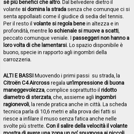
sé più benefici che altro
. Dal belvedere dietro il
volante
si domina la strada
senza che comunque ci si
senta appollaiati come il giudice di sedia del tennis.
Per il resto il
volante si regola bene
in altezza e in
profondità, mentre
lo schienale si muove a scatti
,
peccato comunque veniale. I
passeggeri non hanno a
loro volta di che lamentarsi
. Lo spazio disponibile è
buono, specie in rapporto agli ingombri della
carrozzeria.
ALTI E BASSI
Muovendo i primi passi su strada, la
Citro
ën C4 Aircross
regala
un’impressione di buona
maneggevolezza
, complice soprattutto il
ridotto
diametro di sterzata
, che, assieme agli
ingombri
ragionevoli
, la rende pratica anche in città. La scheda
tecnica parla di 10,6 metri e alla prova dei fatti si
riesce a infilare il muso senza fatica anche nelle
svolte più strette.
Con il salire della velocità il volante
mostra di avere una zona un po’ spugnosa ai piccoli