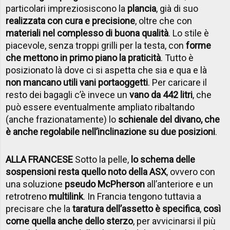
particolari impreziosiscono la
plancia
, già di suo
realizzata con cura e precisione
, oltre che con
materiali nel complesso di buona qualità
. Lo stile è
piacevole, senza troppi grilli per la testa, con
forme
che mettono in primo piano la praticità
. Tutto è
posizionato là dove ci si aspetta che sia e qua e là
non mancano utili vani portaoggetti
. Per caricare il
resto dei bagagli c’è invece un
vano da 442 litri
, che
può essere eventualmente ampliato ribaltando
(anche frazionatamente) lo
schienale del divano, che
è anche regolabile nell’inclinazione su due posizioni
.
ALLA FRANCESE
Sotto la pelle,
lo schema delle
sospensioni resta quello noto della ASX
, ovvero con
una soluzione
pseudo McPherson
all’anteriore e un
retrotreno
multilink
. In Francia tengono tuttavia a
precisare che la
taratura dell’assetto è specifica
,
così
come quella anche dello sterzo
, per avvicinarsi il più