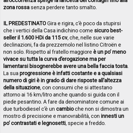
all’occorrenza spinge la lancetta del contagiri fino alla
zona rossa
senza perdere tanto smalto.
IL PREDESTINATO
Gira e rigira, c’è poco da stupirsi
che i vertici della Casa indichino come
sicuro best-
seller il 1.600 HDi da 115 cv
, che, nelle sue varie
declinazioni, fa da prezzemolo nel listino Citroën e
non solo. Rispetto al fratello maggiore
è un po’ meno
vivace su tutta la curva d’erogazione ma per
lamentarsi bisognerebbe avere una bella faccia tosta
.
La sua
progressione è infatti costante e a qualsiasi
numero di giri è in grado di dare risposte all’altezza
della situazione
, con consumi che si attestano
attorno ai 16 km/litro anche quando si guida con il
piede pesantino. A fare da denominatore comune ai
due turbodiesel c’è un
cambio
che non si dimostra un
mostro di precisione e manovrabilità, con
innesti un
po’ contrastati e legnosetti
, specie a freddo.