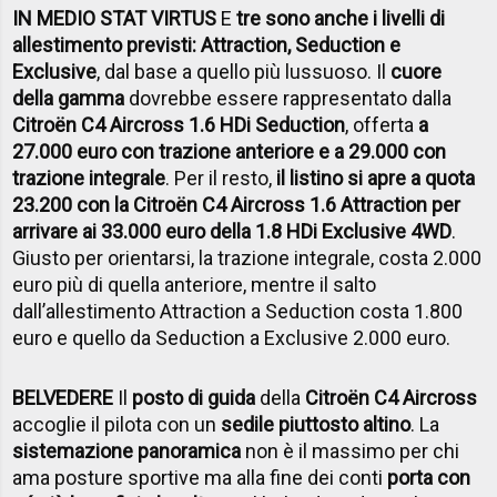
IN MEDIO STAT VIRTUS
E
tre sono anche i livelli di
allestimento previsti: Attraction, Seduction e
Exclusive
, dal base a quello più lussuoso. Il
cuore
della gamma
dovrebbe essere rappresentato dalla
Citro
ën C4 Aircross 1.6 HDi Seduction
, offerta
a
27.000 euro con trazione anteriore e a 29.000 con
trazione integrale
. Per il resto,
il listino si apre a quota
23.200 con la Citro
ën C4 Aircross 1.6 Attraction per
arrivare ai 33.000 euro della 1.8 HDi Exclusive 4WD
.
Giusto per orientarsi, la trazione integrale, costa 2.000
euro più di quella anteriore, mentre il salto
dall’allestimento Attraction a Seduction costa 1.800
euro e quello da Seduction a Exclusive 2.000 euro.
BELVEDERE
Il
posto di guida
della
Citro
ën C4 Aircross
accoglie il pilota con un
sedile piuttosto altino
. La
sistemazione panoramica
non è il massimo per chi
ama posture sportive ma alla fine dei conti
porta con