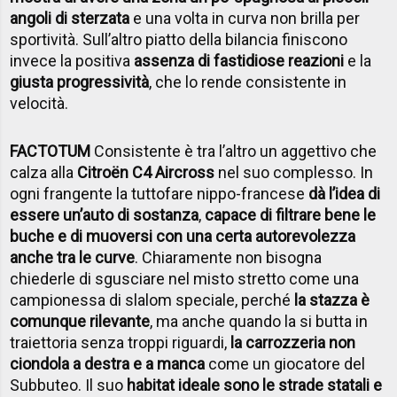
angoli di sterzata
e una volta in curva non brilla per
sportività. Sull’altro piatto della bilancia finiscono
invece la positiva
assenza di fastidiose reazioni
e la
giusta progressività
, che lo rende consistente in
velocità.
FACTOTUM
Consistente è tra l’altro un aggettivo che
calza alla
Citro
ën C4 Aircross
nel suo complesso. In
ogni frangente la tuttofare nippo-francese
dà l’idea di
essere un’auto di sostanza
,
capace di filtrare bene le
buche e di muoversi con una certa autorevolezza
anche tra le curve
. Chiaramente non bisogna
chiederle di sgusciare nel misto stretto come una
campionessa di slalom speciale, perché
la stazza è
comunque rilevante
, ma anche quando la si butta in
traiettoria senza troppi riguardi,
la carrozzeria non
ciondola a destra e a manca
come un giocatore del
Subbuteo. Il suo
habitat ideale sono le strade statali e