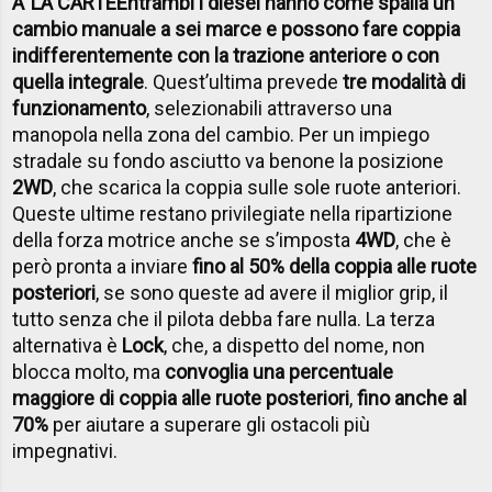
A’ LA CARTE
Entrambi i diesel hanno come spalla un
cambio manuale a sei marce e possono fare coppia
indifferentemente con la trazione anteriore o con
quella integrale
. Quest’ultima prevede
tre modalità di
funzionamento
, selezionabili attraverso una
manopola nella zona del cambio. Per un impiego
stradale su fondo asciutto va benone la posizione
2WD
, che scarica la coppia sulle sole ruote anteriori.
Queste ultime restano privilegiate nella ripartizione
della forza motrice anche se s’imposta
4WD
, che è
però pronta a inviare
fino al 50% della coppia alle ruote
posteriori
, se sono queste ad avere il miglior grip, il
tutto senza che il pilota debba fare nulla. La terza
alternativa è
Lock
, che, a dispetto del nome, non
blocca molto, ma
convoglia una percentuale
maggiore di coppia alle ruote posteriori
,
fino anche al
70%
per aiutare a superare gli ostacoli più
impegnativi.