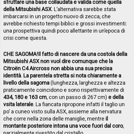
sfruttare una base collaudata e valida come quella
della Mitsubishi ASX
. L’alternativa sarebbe stata
imbarcarsi in un progetto nuovo di zecca, che
avrebbe richiesto tempi biblici e grossi investimenti:
una prospettiva quindi poco allettante in un’epoca di
crisi come questa.
CHE SAGOMA!
Il fatto di nascere da una costola della
Mitsubishi ASX non vuol dire comunque che la
Citro
ën C4 Aircross non abbia una sua precisa
identità
.
La parentela stretta si nota chiaramente a
livello della sagoma
(lunghezza, larghezza e altezza
praticamente coincidono e sono rispettivamente di
434, 180 e 163 cm
, con un passo di 267 cm)
e della
vsita laterale
. La fiancata ripropone infatti il taglio un
po’ a cuneo visto sulla ASX, assieme alla nervatura
che corre nella zona delle maniglie, mentre
il
montante posteriore intona una voce fuori dal coro
,
parzialmente rivestito dal cristallo.