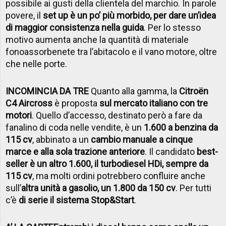
possibile ai gusti della clientela del marchio. In parole
povere, il
set up è un po’ più morbido, per dare un’idea
di maggior consistenza nella guida
. Per lo stesso
motivo aumenta anche la quantità di materiale
fonoassorbenete tra l’abitacolo e il vano motore, oltre
che nelle porte.
INCOMINCIA DA TRE
Quanto alla gamma, la
Citro
ën
C4 Aircross
è proposta
sul mercato italiano con tre
motori
. Quello d’accesso, destinato però a fare da
fanalino di coda nelle vendite, è un
1.600 a benzina da
115 cv
, abbinato a un
cambio manuale a cinque
marce e alla sola trazione anteriore
. Il candidato
best-
seller è un altro 1.600, il turbodiesel HDi, sempre da
115 cv
, ma molti ordini potrebbero confluire anche
sull’
altra unità a gasolio, un 1.800 da 150 cv
. Per tutti
c’è
di serie il sistema Stop&Start
.