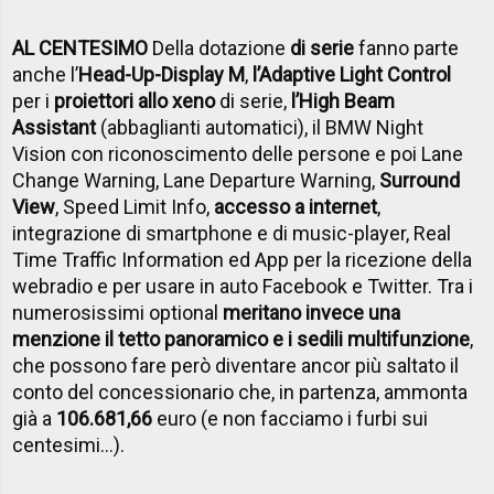
AL CENTESIMO
Della dotazione
di serie
fanno parte
anche l’
Head-Up-Display M
,
l’Adaptive Light Control
per i
proiettori allo xeno
di serie,
l’High Beam
Assistant
(abbaglianti automatici), il BMW Night
Vision con riconoscimento delle persone e poi Lane
Change Warning, Lane Departure Warning,
Surround
View
, Speed Limit Info,
accesso a internet
,
integrazione di smartphone e di music-player, Real
Time Traffic Information ed App per la ricezione della
webradio e per usare in auto Facebook e Twitter. Tra i
numerosissimi optional
meritano invece una
menzione il tetto panoramico e i sedili multifunzione
,
che possono fare però diventare ancor più saltato il
conto del concessionario che, in partenza, ammonta
già a
106.681,66
euro (e non facciamo i furbi sui
centesimi…).