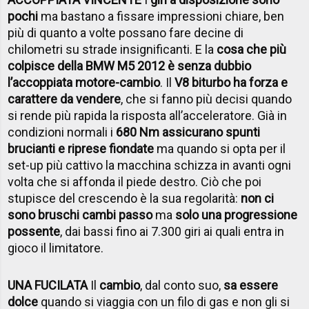
pochi
ma bastano a fissare impressioni chiare, ben
più di quanto a volte possano fare decine di
chilometri su strade insignificanti. E la
cosa che più
colpisce della BMW M5 2012 è senza dubbio
l’accoppiata motore-cambio
. Il
V8 biturbo ha forza e
carattere da vendere
, che si fanno più decisi quando
si rende più rapida la risposta all’acceleratore. Già in
condizioni normali i
680 Nm assicurano spunti
brucianti e riprese fiondate
ma quando si opta per il
set-up più cattivo la macchina schizza in avanti ogni
volta che si affonda il piede destro. Ciò che poi
stupisce del crescendo è la sua regolarità:
non ci
sono bruschi cambi passo
ma
solo una progressione
possente
, dai bassi fino ai 7.300 giri ai quali entra in
gioco il limitatore.
UNA FUCILATA
Il
cambio
, dal conto suo,
sa essere
dolce
quando si viaggia con un filo di gas e non gli si