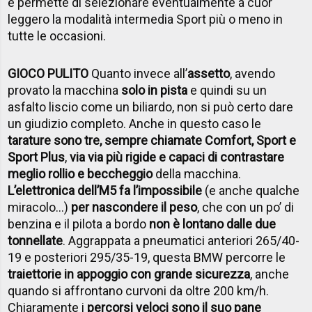
e permette di selezionare eventualmente a cuor
leggero la modalità intermedia Sport più o meno in
tutte le occasioni.
GIOCO PULITO
Quanto invece all’
assetto
, avendo
provato la macchina
solo in pista
e quindi su un
asfalto liscio come un biliardo, non si può certo dare
un giudizio completo. Anche in questo caso le
tarature sono tre, sempre chiamate Comfort, Sport e
Sport Plus
,
via via più rigide e capaci di contrastare
meglio rollio e beccheggio
della macchina.
L’elettronica dell’M5 fa l’impossibile
(e anche qualche
miracolo…)
per nascondere il peso
, che con un po’ di
benzina e il pilota a bordo
non è lontano dalle due
tonnellate
. Aggrappata a pneumatici anteriori 265/40-
19 e posteriori 295/35-19, questa BMW percorre le
traiettorie in appoggio con grande sicurezza
, anche
quando si affrontano curvoni da oltre 200 km/h.
Chiaramente i
percorsi veloci sono il suo pane