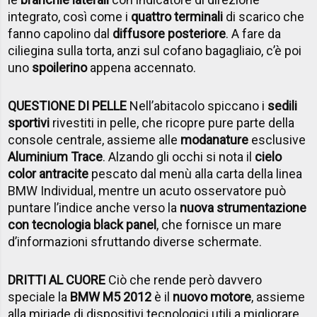
integrato, così come i
quattro terminali
di scarico che
fanno capolino dal
diffusore posteriore
. A fare da
ciliegina sulla torta, anzi sul cofano bagagliaio, c’è poi
uno
spoilerino
appena accennato.
QUESTIONE DI PELLE
Nell’abitacolo spiccano i
sedili
sportivi
rivestiti in pelle, che ricopre pure parte della
console centrale, assieme alle
modanature
esclusive
Aluminium Trace
. Alzando gli occhi si nota il
cielo
color antracite
pescato dal menù alla carta della linea
BMW Individual, mentre un acuto osservatore può
puntare l’indice anche verso la
nuova strumentazione
con tecnologia black panel
, che fornisce un mare
d’informazioni sfruttando diverse schermate.
DRITTI AL CUORE
Ciò che rende però davvero
speciale la
BMW M5 2012
è il
nuovo motore
, assieme
alla miriade di dispositivi tecnologici utili a migliorare