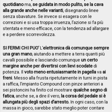
quotidiano
ma,
se guidata in modo pulito, se la cava
alla grande anche nelle varianti
, disegnando linee
senza sbavature. Se invece si esagera con le
correzioni e si usa troppa irruenza, l’azione si fa più
stentata e meno efficace, con la tendenza ad allargare
e a perdere scorrevolezza.
SI FERMI CHI PUO’
L’
elettronica dà comunque sempre
una gran mano
, aiutando a mettere a terra quanti più
cavalli possibile e lasciando comunque
un certo
margine anche per divertirsi con lievi scodate
di
potenza. Il
voto meno entusiasmante in pagella
va
ai
freni
. Messo alla frusta ripetutamente in turni in pista
a raffica, l’impianto Compound con pinze anteriori a
sei pistoncini ha finito col mostrare
qualche segno di
fatica
, anche se, a dire il vero,
la corsa del pedale si è
allungata più degli spazi d’arresto.
In ogni caso, con la
massa in gioco, sarebbe stato meglio poter contare