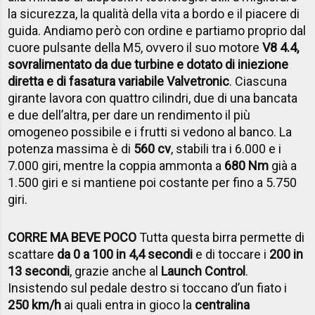
la sicurezza, la qualità della vita a bordo e il piacere di
guida. Andiamo però con ordine e partiamo proprio dal
cuore pulsante della M5, ovvero il suo motore
V8 4.4,
sovralimentato da due turbine e dotato di iniezione
diretta e di fasatura variabile Valvetronic
. Ciascuna
girante lavora con quattro cilindri, due di una bancata
e due dell’altra, per dare un rendimento il più
omogeneo possibile e i frutti si vedono al banco. La
potenza massima è di
560 cv
, stabili tra i 6.000 e i
7.000 giri, mentre la coppia ammonta a
680 Nm
già a
1.500 giri e si mantiene poi costante per fino a 5.750
giri.
CORRE MA BEVE POCO
Tutta questa birra permette di
scattare
da 0 a 100 in 4,4 secondi
e di toccare i
200 in
13 secondi
, grazie anche al
Launch Control
.
Insistendo sul pedale destro si toccano d’un fiato i
250 km/h
ai quali entra in gioco la
centralina