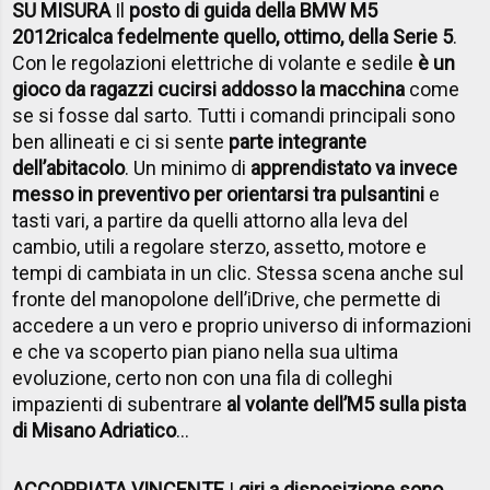
SU MISURA
Il
posto di guida della BMW M5
2012
ricalca fedelmente quello, ottimo, della Serie 5
.
Con le regolazioni elettriche di volante e sedile
è un
gioco da ragazzi cucirsi addosso la macchina
come
se si fosse dal sarto. Tutti i comandi principali sono
ben allineati e ci si sente
parte integrante
dell’abitacolo
. Un minimo di
apprendistato va invece
messo in preventivo per orientarsi tra pulsantini
e
tasti vari, a partire da quelli attorno alla leva del
cambio, utili a regolare sterzo, assetto, motore e
tempi di cambiata in un clic. Stessa scena anche sul
fronte del manopolone dell’iDrive, che permette di
accedere a un vero e proprio universo di informazioni
e che va scoperto pian piano nella sua ultima
evoluzione, certo non con una fila di colleghi
impazienti di subentrare
al volante dell’M5 sulla pista
di Misano Adriatico
…
ACCOPPIATA VINCENTE
I
giri a disposizione sono