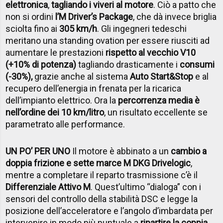
elettronica
,
tagliando i viveri al motore
. Ciò a patto che
non si ordini
l’M Driver’s Package
, che dà invece briglia
sciolta fino ai
305 km/h
. Gli ingegneri tedeschi
meritano una standing ovation per essere riusciti ad
aumentare le prestazioni
rispetto al vecchio V10
(+10% di potenza)
tagliando drasticamente i
consumi
(-30%),
grazie anche al sistema
Auto Start&Stop
e al
recupero dell’energia in frenata per la ricarica
dell’impianto elettrico. Ora la
percorrenza media è
nell’ordine dei 10 km/litro
, un risultato eccellente se
parametrato alle performance.
UN PO’ PER UNO
Il motore è abbinato a un
cambio a
doppia frizione e sette marce M DKG Drivelogic
,
mentre a completare il reparto trasmissione c’è il
Differenziale Attivo M
. Quest’ultimo “dialoga” con i
sensori del controllo della stabilità DSC e legge la
posizione dell’acceleratore e l’angolo d’imbardata per
intervenire in modo più puntuale a
ripartire la coppia