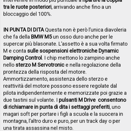
tra le ruote posteriori
, arrivando anche fino a un
bloccaggio del 100%.
IN PUNTA DI DITA
Questa non è però l’unica diavoleria
che fa della
BMW M5
un osso duro anche per le
supercar più blasonate. L’assetto è a sua volta firmato
M e conta
sulle sospensioni elettroniche Dynamic
Damping Control
. I chip mettono lo zampino anche
nello
sterzo M Servotronic
e nella regolazione della
prontezza della risposta del motore.
Ammortizzamento, assistenza dello sterzo e
reattività del motore possono essere regolate dal
pilota indipendentemente e memorizzate poi grazie a
due tastini sul volante. I
pulsanti M Drive consentono
di richiamare in punta di dita i settaggi preferiti
, uno
magari soft per portare i figli a scuola e la suocera in
montagna, l’altro duro e puro, per un track day o per
una tirata assassina nel misto.