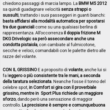
chiedono passaggi di marcia lampo. La
BMW M5 2012
sa quindi guadagnare velocità
senza strappi o
sussulti
, trattando i suoi passeggeri in guanti bianchi:
basta affidarsi alla modalità automatica per spostarsi
tra due guanciali
come su una qualsiasi berlina di
rappresentanza. All’occorrenza
il doppia frizione M
DKG Drivelogic sa però assecondare anche una
condotta pistaiola
, con cambiate al fulmicotone,
secche e veloci, comandabili con le palette dietro alle
razze del volante.
CON IL GRISSINO
E a proposito di
volante
, anche lui si
fa l
eggero o più consistente tra le mani, a seconda
della taratura selezionata
. Neanche fosse il tonno del
celebre spot,
in Comfort si gira con il proverbiale
grissino, mentre in Sport Plus richiede un maggiore
sforzo
, dando però una sensazione di maggior
controllo.
La precisione è sempre e comunque
buona