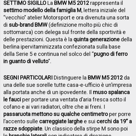
SETTIMO SIGILLO
La
BMW M5 2012
rappresenta il
settimo modello della famiglia M
, lettera iniziale del
“vecchio” atelier Motorsport e ora divenuta una sorta
di
sub-brand BMW
(definizione molto più chic di
sottomarca) con delega sul fronte della sportività e
delle prestazioni. Questa è la
quinta generazione
della
berlina ipervitaminizzata confezionata sulla base
della Serie 5 e continua nel solco del “
pugno di ferro
in guanto di velluto
”.
SEGNI PARTICOLARI
Distinguere la
BMW M5 2012
da
una delle sue sorelle tutte casa-e-ufficio è un’impresa
alla portata anche di un ipovedente. Il
muso spalanca
le fauci
per portare una ventata d’aria fresca sotto il
cofano e ai vari radiatori, oltre che ai freni. I
passaruota mettono su qualche centimetro
per porre
l’accento sulle
carreggiate larghe
e sui
cerchi da 19” a
razze sdoppiate
. Un classico della stirpe M sono poi
le
branchie laterali
con indicatore di direzione