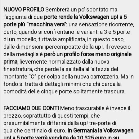
NUOVO PROFILO
Sembrerà un po’ scontato ma
l’aggiunta di due
porte rende la Volkswagen up! a 5
porte più “macchina vera”
: una sensazione ricorrente,
certo, quando si confrontano le varianti a 3 e 5 porte
di un modello, tuttavia amplificata, in questo caso,
dalle dimensioni ipercompoatte della up!. Il rovescio
della medaglia è
però un profilo forse meno originale
prima
, lievemente normalizzato dalla nuova
finestratura, che perde la salitella all’altezza del
montante “C” per colpa della nuova carrozzeria. Ma in
fondo si tratta di dettagli minimi che chi cerca la
comodità delle cinque porte solitamente trascura.
FACCIAMO DUE CONTI
Meno trascurabile è invece il
prezzo, soprattutto di questi tempi, che
presumibilmente differirà dalla up! tre-porte di
qualche centinaio di euro.
In Germania la Volkswagen
up! a 5 porte verrà venduta da 10.325 euro in su,