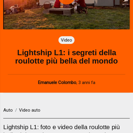
P
l
a
Video
y
Lightship L1: i segreti della
V
roulotte più bella del mondo
i
d
Emanuele Colombo
,
3 anni fa
e
o
Auto
Video auto
Lightship L1: foto e video della roulotte più