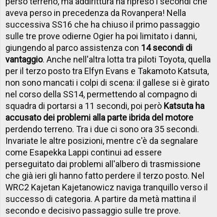
perso terreno, ma addirittura ha ripreso i secondi che
aveva perso in precedenza da Rovanpera! Nella
successiva SS16 che ha chiuso il primo passaggio
sulle tre prove odierne Ogier ha poi limitato i danni,
giungendo al parco assistenza con
14 secondi di
vantaggio
. Anche nell'altra lotta tra piloti Toyota, quella
per il terzo posto tra Elfyn Evans e Takamoto Katsuta,
non sono mancati i colpi di scena: il gallese si è girato
nel corso della SS14, permettendo al compagno di
squadra di portarsi a 11 secondi, poi però
Katsuta ha
accusato dei problemi alla parte ibrida del motore
perdendo terreno. Tra i due ci sono ora 35 secondi.
Invariate le altre posizioni, mentre c'è da segnalare
come Esapekka Lappi continui ad essere
perseguitato dai problemi all'albero di trasmissione
che già ieri gli hanno fatto perdere il terzo posto. Nel
WRC2 Kajetan Kajetanowicz naviga tranquillo verso il
successo di categoria. A partire da metà mattina il
secondo e decisivo passaggio sulle tre prove.