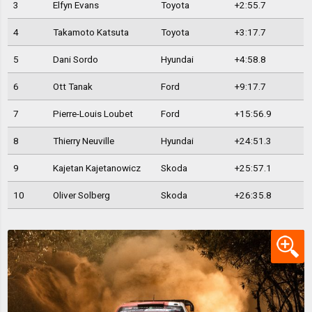
3
Elfyn Evans
Toyota
+2:55.7
4
Takamoto Katsuta
Toyota
+3:17.7
5
Dani Sordo
Hyundai
+4:58.8
6
Ott Tanak
Ford
+9:17.7
7
Pierre-Louis Loubet
Ford
+15:56.9
8
Thierry Neuville
Hyundai
+24:51.3
9
Kajetan Kajetanowicz
Skoda
+25:57.1
10
Oliver Solberg
Skoda
+26:35.8