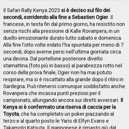
Il Safari Rally Kenya 2023
si è deciso sul filo dei
secondi, sorridendo alla fine a Sebastien Ogier
. Il
francese, in testa fin dal primo giorno, ha resistito non
senza rischi alla pressione di Kalle Rovanpera, in un
duello emozionante durato tutto sabato e domenica.
Alla fine l'otto volte iridato l'ha spuntata per meno di 7
secondi, dopo averne persi nell'ultima giornata circa
una decina. Dal portellone posteriore divelto
stamattina (foto più in basso) al parabrezza rotto nel
corso della prova finale, Ogier non ha mai potuto
respirare, ma si è riscattato alla grande dopo il ritiro in
Sardegna. Può ritenersi comunque soddisfatto anche
Rovanpera che incassa punti preziosi per il
campionato, allungando ancora sui diretti avversari.
Il
Kenya si è confermato una riserva di caccia per la
Toyota
, che ha completato un poker piazzando al
terzo e al quarto posto le Yaris di Elfyn Evans e
Takamoto Katsuta. Il giapponese è rimasto giù dal