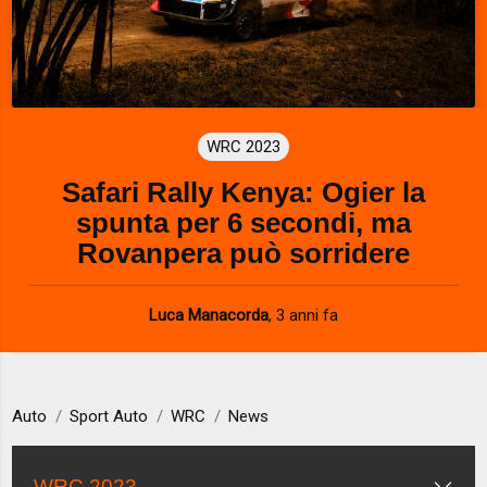
WRC 2023
Safari Rally Kenya: Ogier la
spunta per 6 secondi, ma
Rovanpera può sorridere
Luca Manacorda
,
3 anni fa
Auto
Sport Auto
WRC
News
WRC 2023