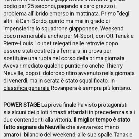
podio per 25 secondi, pagando a caro prezzo il
problema all'ibrido emerso in mattinata. Primo ''degli
altri'' è Dani Sordo, quinto ma mai in grado di
impensierire lo squadrone giapponese. Weekend
poco memorabile anche per M-Sport, con Ott Tanak e
Pierre-Louis Loubet relegati nelle retrovie dopo
essere stati costretti a fermarsi in prova per
sostituire una ruota nel corso della prima giornata.
Aveva rimediato qualche punticino anche Thierry
Neuville, dopo il doloroso ritiro avvenuto nella giornata
di venerdì, ma
in serata è stato squalificato
. In
classifica generale
Rovanpera è sempre più lontano.
POWER STAGE
La prova finale ha visto protagonisti
sia alcuni dei piloti rimasti attardati in precedenza sia i
due contendenti alla vittoria.
Il miglior tempo è stato
fatto segnare da Neuville
che aveva reso meno
amaro il bilancio del weekend, alle sue spalle Tanak e