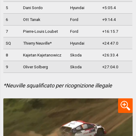
5
Dani Sordo
Hyundai
+5:05.4
6
Ott Tanak
Ford
+9:14.4
7
Pierre-Louis Loubet
Ford
+16:15.7
SQ
Thierry Neuville*
Hyundai
+24:47.0
8
Kajetan Kajetanowicz
Skoda
+26:33.4
9
Oliver Solberg
Skoda
+27:04.0
*Neuville squalificato per ricognizione illegale