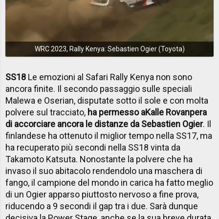
WRC 2023, Rally Kenya: Sebastien Ogier (Toyota)
SS18
Le emozioni al Safari Rally Kenya non sono
ancora finite. Il secondo passaggio sulle speciali
Malewa e Oserian, disputate sotto il sole e con molta
polvere sul tracciato,
ha permesso a
Kalle Rovanpera
di accorciare ancora le distanze da Sebastien Ogier
. Il
finlandese ha ottenuto il miglior tempo nella SS17, ma
ha recuperato più secondi nella SS18 vinta da
Takamoto Katsuta. Nonostante la polvere che ha
invaso il suo abitacolo rendendolo una maschera di
fango, il campione del mondo in carica ha fatto meglio
di un Ogier apparso piuttosto nervoso a fine prova,
riducendo a 9 secondi il gap tra i due. Sarà dunque
decisiva la Power Stage, anche se la sua breve durata