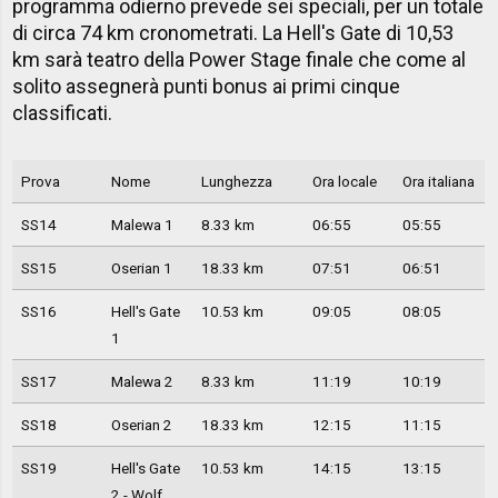
programma odierno prevede sei speciali, per un totale
di circa 74 km cronometrati. La Hell's Gate di 10,53
km sarà teatro della Power Stage finale che come al
solito assegnerà punti bonus ai primi cinque
classificati.
Prova
Nome
Lunghezza
Ora locale
Ora italiana
SS14
Malewa 1
8.33 km
06:55
05:55
SS15
Oserian 1
18.33 km
07:51
06:51
SS16
Hell's Gate
10.53 km
09:05
08:05
1
SS17
Malewa 2
8.33 km
11:19
10:19
SS18
Oserian 2
18.33 km
12:15
11:15
SS19
Hell's Gate
10.53 km
14:15
13:15
2 - Wolf