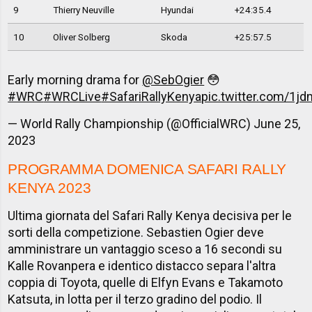
9
Thierry Neuville
Hyundai
+24:35.4
10
Oliver Solberg
Skoda
+25:57.5
Early morning drama for
@SebOgier
😳
#WRC
#WRCLive
#SafariRallyKenya
pic.twitter.com/1j
— World Rally Championship (@OfficialWRC)
June 25,
2023
PROGRAMMA DOMENICA SAFARI RALLY
KENYA 2023
Ultima giornata del Safari Rally Kenya decisiva per le
sorti della competizione. Sebastien Ogier deve
amministrare un vantaggio sceso a 16 secondi su
Kalle Rovanpera e identico distacco separa l'altra
coppia di Toyota, quelle di Elfyn Evans e Takamoto
Katsuta, in lotta per il terzo gradino del podio. Il