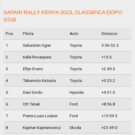
SAFARI RALLY KENYA 2023, CLASSIFICA DOPO
SS16
Pos.
Pilota
Auto
Distacco
1
Sebastien Ogier
Toyota
3:06:52.5
2
Kalle Rovanpera
Toyota
+13.6
3
Elfyn Evans
Toyota
+2:49.5
4
Takamoto Katsuta
Toyota
+3:25.2
5
Dani Sordo
Hyundai
+4:51.0
6
Ott Tanak
Ford
+8:56.8
7
Pierre-Louis Loubet
Ford
+15:09.5
8
Kajetan Kajetanowicz
Skoda
+23:49.0