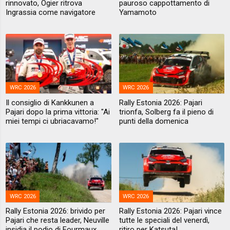
rinnovato, Ogier ritrova
pauroso cappottamento di
Ingrassia come navigatore
Yamamoto
WRC 2026
WRC 2026
Il consiglio di Kankkunen a
Rally Estonia 2026: Pajari
Pajari dopo la prima vittoria: "Ai
trionfa, Solberg fa il pieno di
miei tempi ci ubriacavamo!"
punti della domenica
WRC 2026
WRC 2026
Rally Estonia 2026: brivido per
Rally Estonia 2026: Pajari vince
Pajari che resta leader, Neuville
tutte le speciali del venerdì,
insidia il podio di Fourmaux
ritiro per Katsuta!