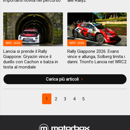
importanti novità nel percorso
alle Rally2
WRC 2026
WRC 2026
Lancia si prende il Rally
Rally Giappone 2026: Evans
Giappone: Gryazin vince il
vince e allunga, Solberg limita i
duello con Cachon e balza in
danni. Trionfo Lancia nel WRC2
testa al mondiale
Carica più articoli
1
2
3
4
5