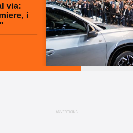
l via:
miere, i
"