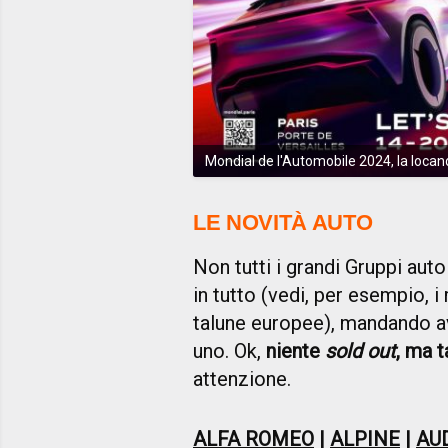
Mondial de l'Automobile 2024, la locand
LE NOVITÀ AUTO
Non tutti i grandi Gruppi aut
in tutto (vedi, per esempio, i
talune europee), mandando ava
uno. Ok,
niente
sold out
, ma t
attenzione.
ALFA ROMEO
|
ALPINE
|
AU