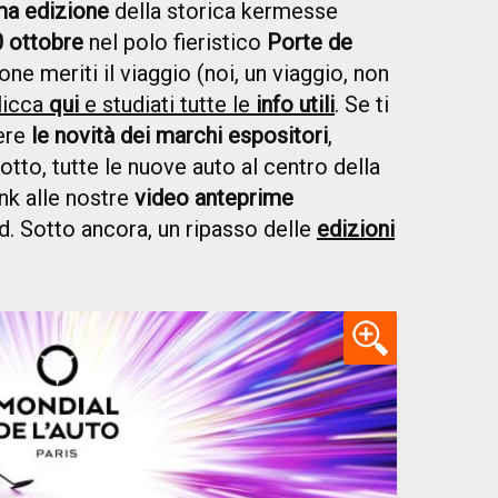
ma edizione
della storica kermesse
0 ottobre
nel polo fieristico
Porte de
lone meriti il viaggio (noi, un viaggio, non
licca
qui
e studiati tutte le
info utili
. Se ti
ere
le novità dei marchi espositori
,
Sotto, tutte le nuove auto al centro della
ink alle nostre
video anteprime
d. Sotto ancora, un ripasso delle
edizioni