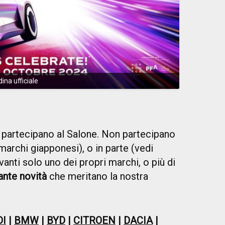
ina ufficiale
o partecipano al Salone. Non partecipano
 marchi giapponesi), o in parte (vedi
nti solo uno dei propri marchi, o più di
ante novità
che meritano la nostra
DI
|
BMW
|
BYD
|
CITROEN
|
DACIA
|