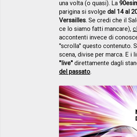
una volta (o quasi). La
90esi
parigina si svolge
dal 14 al 2
Versailles
. Se credi che il Sa
ce lo siamo fatti mancare),
c
accontenti invece di conosc
''scrolla'' questo contenuto. 
scena, divise per marca. E i l
''live''
direttamente dagli stan
del passato
.