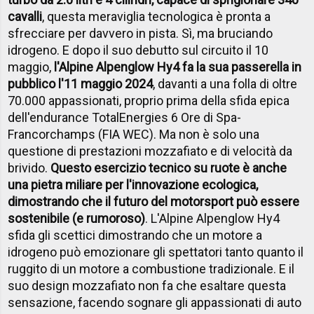
cavalli
, questa meraviglia tecnologica è pronta a
sfrecciare per davvero in pista. Sì, ma bruciando
idrogeno. E dopo il suo debutto sul circuito il 10
maggio,
l'Alpine Alpenglow Hy4 fa la sua passerella in
pubblico l'11 maggio 2024
, davanti a una folla di oltre
70.000 appassionati, proprio prima della sfida epica
dell'endurance TotalEnergies 6 Ore di Spa-
Francorchamps (FIA WEC). Ma non è solo una
questione di prestazioni mozzafiato e di velocità da
brivido.
Questo esercizio tecnico su ruote è anche
una pietra miliare per l'innovazione ecologica,
dimostrando che il futuro del motorsport può essere
sostenibile (e rumoroso)
. L'Alpine Alpenglow Hy4
sfida gli scettici dimostrando che un motore a
idrogeno può emozionare gli spettatori tanto quanto il
ruggito di un motore a combustione tradizionale. E il
suo design mozzafiato non fa che esaltare questa
sensazione, facendo sognare gli appassionati di auto