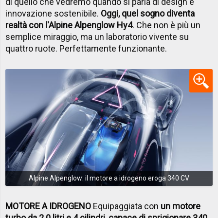
di quello che vedremo quando si parla di design e
innovazione sostenibile.
Oggi, quel sogno diventa
realtà con l'Alpine Alpenglow Hy
4
. Che non è più un
semplice miraggio, ma un laboratorio vivente su
quattro ruote. Perfettamente funzionante.
Alpine Alpenglow: il motore a idrogeno eroga 340 CV
MOTORE A IDROGENO
Equipaggiata con
un motore
turbo da 2.0 litri e 4 cilindri, capace di sprigionare 340