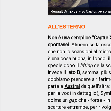
Renault Symbioz: viso Captur, personal
ALL'ESTERNO
Non è una semplice ''Captur XL
spontanei
. Almeno se la osse
che non lo scansioni al micr
è una cosa buona, in fondo: il
specie dopo il
lifting
della sc
invece il
lato B
, semmai più si
dobbiamo prendere a riferi
parte e
Austral
da quell'altra
per le voci in dettaglio), Sy
colma un
gap
che - forse - in
scartare entrambe, per rivol