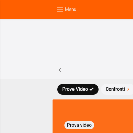
Prove Video
Confronti
Prova video