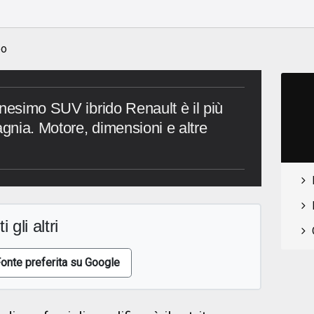
o
eo
nnesimo SUV ibrido Renault è il più
agnia. Motore, dimensioni e altre
i gli altri
onte preferita su Google