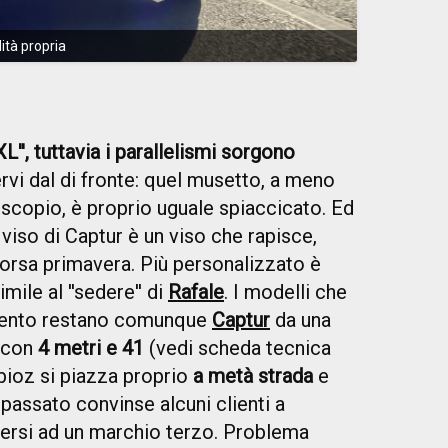
ità propria
'', tuttavia i parallelismi sorgono
rvi dal di fronte: quel musetto, a meno
oscopio, è proprio uguale spiaccicato. Ed
 viso di Captur è un viso che rapisce,
orsa primavera. Più personalizzato è
mile al ''sedere'' di
Rafale
. I modelli che
mento restano comunque
Captur
da una
: con
4 metri e 41
(vedi scheda tecnica
mbioz si piazza proprio
a metà strada
e
 passato convinse alcuni clienti a
gersi ad un marchio terzo. Problema