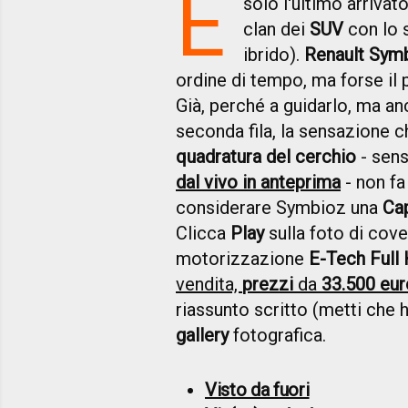
È
solo l'ultimo arrivato
clan dei
SUV
con lo
ibrido).
Renault Sym
ordine di tempo, ma forse il 
Già, perché a guidarlo, ma an
seconda fila, la sensazione
quadratura del cerchio
- sens
dal vivo in anteprima
- non fa
considerare Symbioz una
Ca
Clicca
Play
sulla foto di cove
motorizzazione
E-Tech Full
vendita,
prezzi
da
33.500 eur
riassunto scritto (metti che 
gallery
fotografica.
Visto da fuori