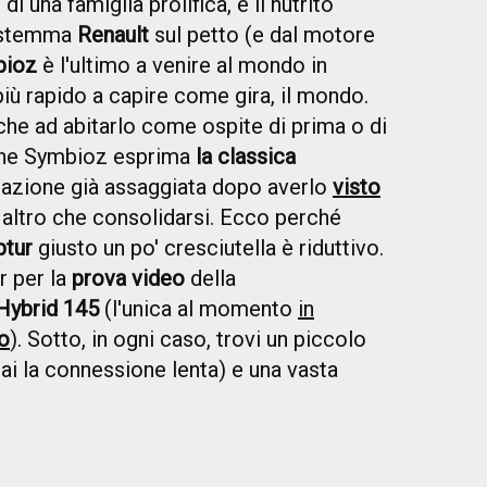
 di una famiglia prolifica, è il nutrito
 stemma
Renault
sul petto (e dal motore
bioz
è l'ultimo a venire al mondo in
più rapido a capire come gira, il mondo.
che ad abitarlo come ospite di prima o di
 che Symbioz esprima
la classica
azione già assaggiata dopo averlo
visto
 altro che consolidarsi. Ecco perché
ptur
giusto un po' cresciutella è riduttivo.
r per la
prova video
della
 Hybrid 145
(l'unica al momento
in
o
). Sotto, in ogni caso, trovi un piccolo
hai la connessione lenta) e una vasta