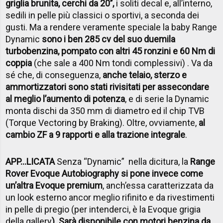
griglia brunita, cerchi da 20’’,
i soliti decal e, all’interno,
sedili in pelle più classici o sportivi, a seconda dei
gusti. Ma a rendere veramente speciale la baby Range
Dynamic
sono i ben 285 cv del suo duemila
turbobenzina, pompato con altri 45 ronzini e 60 Nm di
coppia
(che sale a 400 Nm tondi complessivi) . Va da
sé che, di conseguenza,
anche telaio, sterzo e
ammortizzatori sono stati rivisitati per assecondare
al meglio l’aumento di potenza
, e di serie la Dynamic
monta dischi da 350 mm di diametro ed il chip TVB
(Torque Vectoring by Braking). Oltre, ovviamente,
al
cambio ZF a 9 rapporti e alla trazione integrale
.
APP...LICATA
Senza “Dynamic” nella dicitura, la
Range
Rover Evoque Autobiography si pone invece come
un’altra Evoque premium
, anch’essa caratterizzata da
un look esterno ancor meglio rifinito e da rivestimenti
in pelle di pregio (per intenderci, è la Evoque grigia
della gallery
). Sarà disponibile con motori benzina da