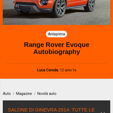
Anteprima
Range Rover Evoque
Autobiography
Luca Cereda
,
12 anni fa
Auto
Magazine
Novità auto
SALONE DI GINEVRA 2014: TUTTE LE