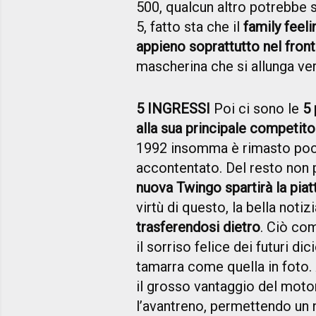
500, qualcun altro potrebbe 
5, fatto sta che il
family feel
appieno soprattutto nel front
mascherina che si allunga vers
5 INGRESSI
Poi ci sono le
5 
alla sua principale competito
1992 insomma è rimasto poco 
accontentato. Del resto non
nuova Twingo spartirà la pia
virtù di questo, la bella noti
trasferendosi dietro
. Ciò co
il sorriso felice dei futuri di
tamarra come quella in foto.
il grosso v
antaggio del motor
l’avantreno, permettendo un 