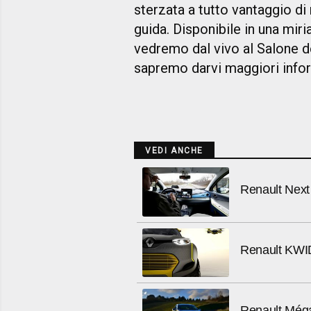
sterzata a tutto vantaggio d
guida. Disponibile in una miriad
vedremo dal vivo al Salone d
sapremo darvi maggiori info
VEDI ANCHE
Renault Nex
Renault KWI
Renault Még