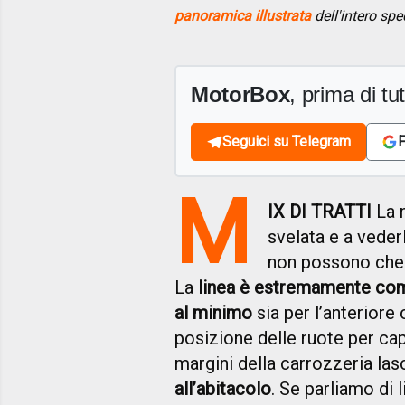
panoramica illustrata
dell'intero spe
MotorBox
, prima di tutt
Seguici su Telegram
F
M
IX DI TRATTI
La 
svelata e a veder
non possono che 
La
linea è estremamente co
al minimo
sia per l’anteriore 
posizione delle ruote per cap
margini della carrozzeria la
all’abitacolo
.
Se parliamo di 