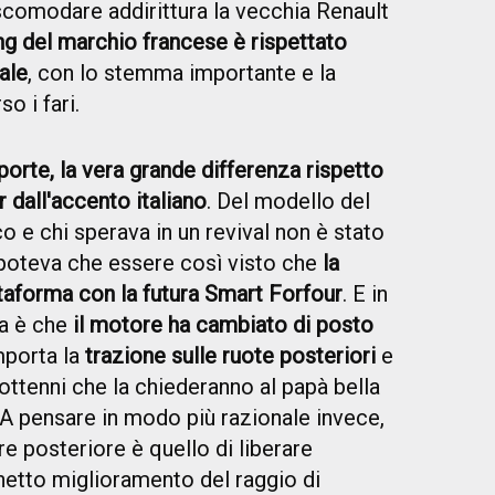
scomodare addirittura la vecchia Renault
ing del marchio francese è rispettato
ale
, con lo stemma importante e la
o i fari.
porte, la vera grande differenza rispetto
r dall'accento italiano
. Del modello del
e chi sperava in un revival non è stato
 poteva che essere così visto che
la
ttaforma con la futura Smart Forfour
. E in
zia è che
il motore ha cambiato di posto
mporta la
trazione sulle ruote posteriori
e
ciottenni che la chiederanno al papà bella
 A pensare in modo più razionale invece,
e posteriore è quello di liberare
netto miglioramento del raggio di