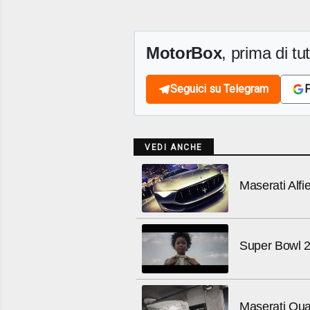
MotorBox
, prima di tutt
Seguici su Telegram
F
VEDI ANCHE
Maserati Alfie
Super Bowl 20
Maserati Qua