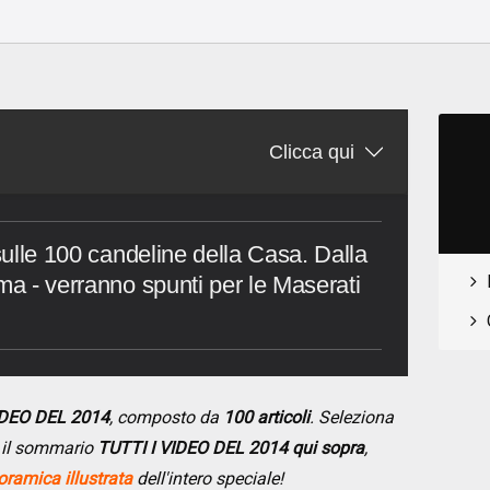
o
Clicca qui
 sulle 100 candeline della Casa. Dalla
ma - verranno spunti per le Maserati
VIDEO DEL 2014
, composto da
100 articoli
. Seleziona
do il sommario
TUTTI I VIDEO DEL 2014 qui sopra
,
ramica illustrata
dell'intero speciale!