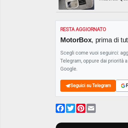
RESTA AGGIORNATO
MotorBox
, prima di tutt
Scegli come vuoi seguirci: ag
Telegram, oppure dai priorità a
Google.
Seguici su Telegram
F
Facebook
Twitter
Pinterest
Email