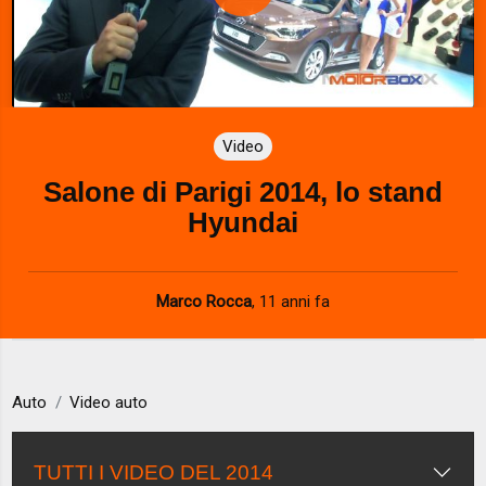
P
l
a
Video
y
Salone di Parigi 2014, lo stand
V
Hyundai
i
d
Marco Rocca
,
11 anni fa
e
o
Auto
Video auto
TUTTI I VIDEO DEL 2014