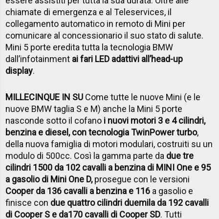
essere assistiti per tutta la sua durata. Oltre alle
chiamate di emergenza e al Teleservices, il
collegamento automatico in remoto di Mini per
comunicare al concessionario il suo stato di salute.
Mini 5 porte eredita tutta la tecnologia BMW
dall’infotainment
ai fari LED adattivi all’head-up
display
.
MILLECINQUE IN SU
Come tutte le nuove Mini (e le
nuove BMW taglia S e M) anche la Mini 5 porte
nasconde sotto il cofano
i nuovi motori 3 e 4 cilindri,
benzina e diesel, con tecnologia TwinPower turbo
,
della nuova famiglia di motori modulari, costruiti su un
modulo di 500cc. Così la gamma parte da
due tre
cilindri 1500 da 102 cavalli a benzina di MINI One e 95
a gasolio di Mini One D,
prosegue con le versioni
Cooper da 136 cavalli a benzina e 116
a gasolio e
finisce con
due quattro cilindri duemila da 192 cavalli
di Cooper S e da170 cavalli di Cooper SD
. Tutti