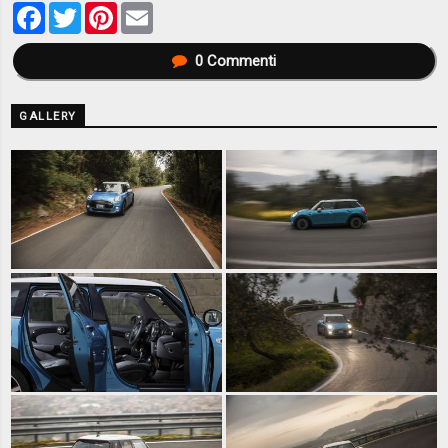
Facebook
Twitter
Pinterest
Email
0
Commenti
GALLERY