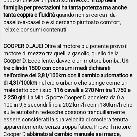
cupo anche se un poco sommesso.
Il top della
famiglia per prestazioni ha tanta potenza ma anche
tanta coppia e fluidità
quando non si cerca il da-
casello-a-casello e si cercano piuttosto comfort,
relax e consumi contenuti.
COOPER D…AJE!
Oltre al motore più potente provo il
motore di mezzo tra quelli a gasolio, quello della
Cooper D
. Eccellente, davvero un motore bomba
. Un
tre cilindri 1500 con consumi medi dichiarati
nell’ordine dei 3,8 l/100km con il cambio automatico e
di 4,3 l/100km
nel ciclo urbano che spinge come un
maledetto con i suoi
116 cavalli e 270 Nm tra 1.750 e
2.250 giri
. La Mini 5 porte Cooper D accelera da 0 a
100 in 9,5 secondi fino a 202 km/h con i 180km/h che
sulle autobahn tedesche possono tranquillamente
essere considerati la sua velocità di crociera tenuta
apparentemente senza troppa fatica. Provo il motore
Cooper D
abbinato al cambio manuale sei marce,