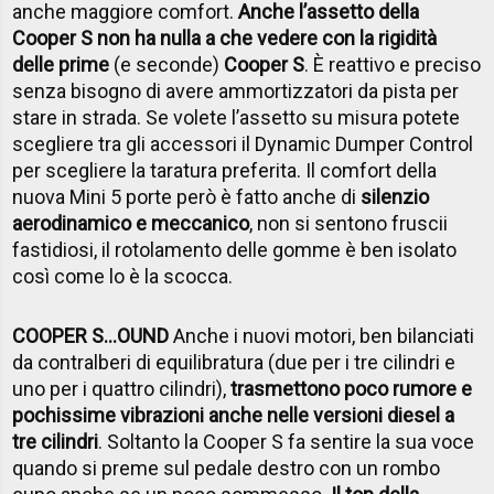
anche maggiore comfort.
Anche l’assetto della
Cooper S non ha nulla a che vedere con la rigidità
delle prime
(e seconde)
Cooper S
. È reattivo e preciso
senza bisogno di avere ammortizzatori da pista per
stare in strada. Se volete l’assetto su misura potete
scegliere tra gli accessori il Dynamic Dumper Control
per scegliere la taratura preferita. Il comfort della
nuova Mini 5 porte però è fatto anche di
silenzio
aerodinamico e meccanico
, non si sentono fruscii
fastidiosi, il rotolamento delle gomme è ben isolato
così come lo è la scocca.
COOPER S…OUND
Anche i nuovi motori, ben bilanciati
da contralberi di equilibratura (due per i tre cilindri e
uno per i quattro cilindri),
trasmettono poco rumore e
pochissime vibrazioni anche nelle versioni diesel a
tre cilindri
. Soltanto la Cooper S fa sentire la sua voce
quando si preme sul pedale destro con un rombo