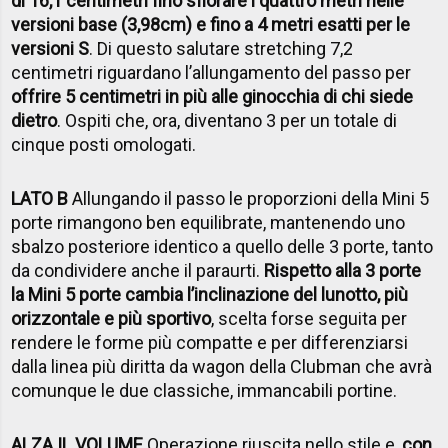
di 16,1 centimetri fino sfiorare i quattro metri nelle
versioni base (3,98cm) e fino a 4 metri esatti per le
versioni S
. Di questo salutare stretching 7,2
centimetri riguardano l’allungamento del passo per
offrire 5 centimetri in più alle ginocchia di chi siede
dietro
. Ospiti che, ora, diventano 3 per un totale di
cinque posti omologati.
LATO B
Allungando il passo le proporzioni della Mini 5
porte rimangono ben equilibrate, mantenendo uno
sbalzo posteriore identico a quello delle 3 porte, tanto
da condividere anche il paraurti.
Rispetto alla 3 porte
la Mini 5 porte cambia l’inclinazione del lunotto, più
orizzontale e più sportivo
, scelta forse seguita per
rendere le forme più compatte e per differenziarsi
dalla linea più diritta da wagon della Clubman che avrà
comunque le due classiche, immancabili portine.
ALZA IL VOLUME
Operazione riuscita nello stile e,
con