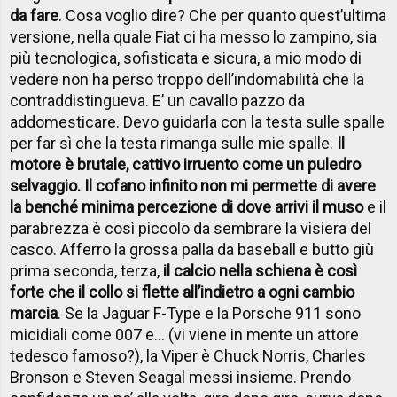
da fare
. Cosa voglio dire? Che per quanto quest’ultima
versione, nella quale Fiat ci ha messo lo zampino, sia
più tecnologica, sofisticata e sicura, a mio modo di
vedere non ha perso troppo dell’indomabilità che la
contraddistingueva. E’ un cavallo pazzo da
addomesticare. Devo guidarla con la testa sulle spalle
per far sì che la testa rimanga sulle mie spalle.
Il
motore è brutale, cattivo irruento come un puledro
selvaggio. Il cofano infinito non mi permette di avere
la benché minima percezione di dove arrivi il muso
e il
parabrezza è così piccolo da sembrare la visiera del
casco. Afferro la grossa palla da baseball e butto giù
prima seconda, terza,
il calcio nella schiena è così
forte che il collo si flette all’indietro a ogni cambio
marcia
. Se la Jaguar F-Type e la Porsche 911 sono
micidiali come 007 e… (vi viene in mente un attore
tedesco famoso?), la Viper è Chuck Norris, Charles
Bronson e Steven Seagal messi insieme. Prendo