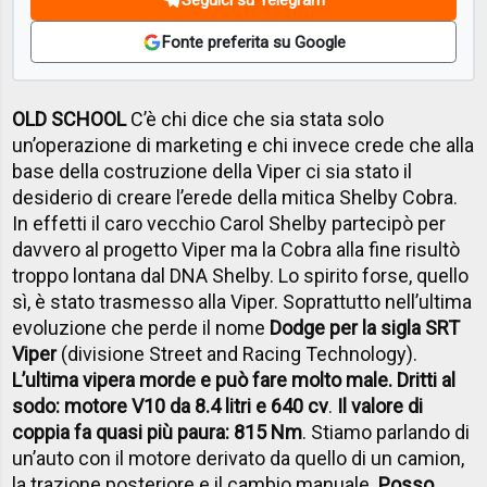
Fonte preferita su Google
OLD SCHOOL
C’è chi dice che sia stata solo
un’operazione di marketing e chi invece crede che alla
base della costruzione della Viper ci sia stato il
desiderio di creare l’erede della mitica Shelby Cobra.
In effetti il caro vecchio Carol Shelby partecipò per
davvero al progetto Viper ma la Cobra alla fine risultò
troppo lontana dal DNA Shelby. Lo spirito forse, quello
sì, è stato trasmesso alla Viper. Soprattutto nell’ultima
evoluzione che perde il nome
Dodge per la sigla SRT
Viper
(divisione Street and Racing Technology).
L’ultima vipera morde e può fare molto male. Dritti al
sodo: motore V10 da 8.4 litri e 640 cv
.
Il valore di
coppia fa quasi più paura: 815 Nm
. Stiamo parlando di
un’auto con il motore derivato da quello di un camion,
la trazione posteriore e il cambio manuale.
Posso