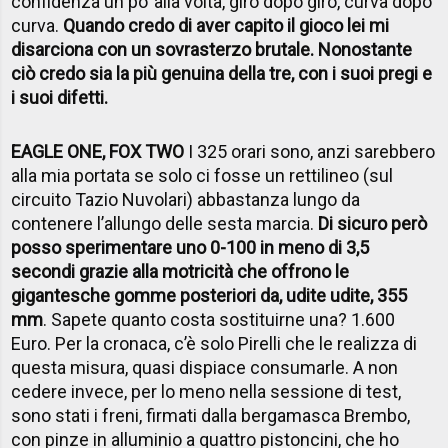
confidenza un po’ alla volta, giro dopo giro, curva dopo
curva.
Quando credo di aver capito il gioco lei mi
disarciona con un sovrasterzo brutale. Nonostante
ciò credo sia la più genuina della tre, con i suoi pregi e
i suoi difetti.
EAGLE ONE, FOX TWO
I 325 orari sono, anzi sarebbero
alla mia portata se solo ci fosse un rettilineo (sul
circuito Tazio Nuvolari) abbastanza lungo da
contenere l’allungo delle sesta marcia.
Di sicuro però
posso sperimentare uno 0-100 in meno di 3,5
secondi grazie alla motricità che offrono le
gigantesche gomme posteriori da, udite udite, 355
mm
. Sapete quanto costa sostituirne una? 1.600
Euro. Per la cronaca, c’è solo Pirelli che le realizza di
questa misura, quasi dispiace consumarle. A non
cedere invece, per lo meno nella sessione di test,
sono stati i freni, firmati dalla bergamasca Brembo,
con pinze in alluminio a quattro pistoncini, che ho