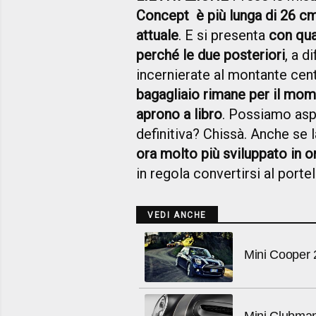
Concept è più lunga di 26 cm 
attuale
. E si presenta
con qua
perché le due posteriori
, a d
incernierate al montante cent
bagagliaio rimane per il mome
aprono a libro
. Possiamo aspe
definitiva? Chissà. Anche se 
ora molto più sviluppato in o
in regola convertirsi al portel
VEDI ANCHE
Mini Cooper
Mini Clubman