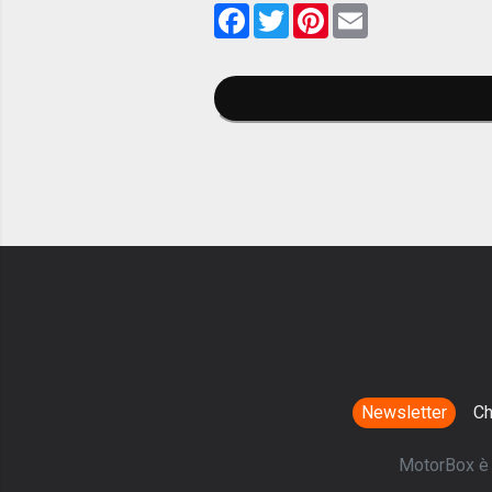
Facebook
Twitter
Pinterest
Email
Newsletter
Ch
MotorBox è u