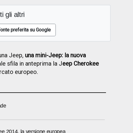
i gli altri
onte preferita su Google
 una Jeep,
una mini-Jeep:
la nuova
ale sfila in anteprima la J
eep Cherokee
ercato europeo.
ade
e 2014, la versione europea