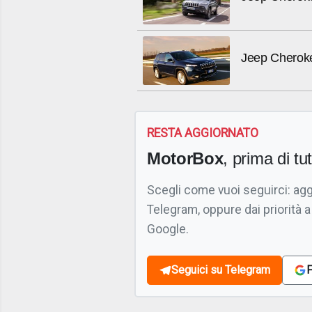
Jeep Cherok
RESTA AGGIORNATO
MotorBox
, prima di tutt
Scegli come vuoi seguirci: ag
Telegram, oppure dai priorità a
Google.
Seguici su Telegram
F