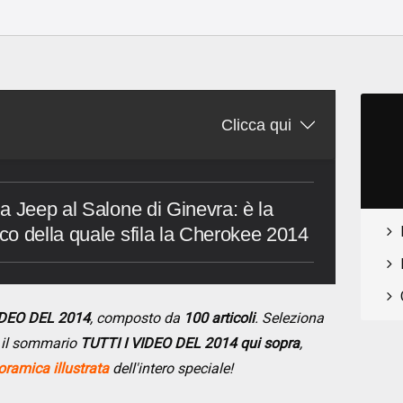
o
Clicca qui
a Jeep al Salone di Ginevra: è la
o della quale sfila la Cherokee 2014
VIDEO DEL 2014
, composto da
100 articoli
. Seleziona
do il sommario
TUTTI I VIDEO DEL 2014 qui sopra
,
ramica illustrata
dell'intero speciale!