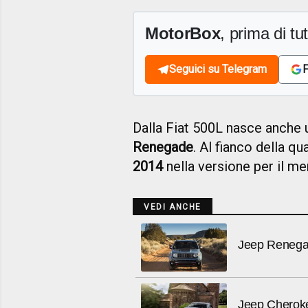
MotorBox
, prima di tutt
Seguici su Telegram
F
Dalla Fiat 500L nasce anche
Renegade
. Al fianco della qu
2014
nella versione per il m
VEDI ANCHE
Jeep Reneg
Jeep Cheroke