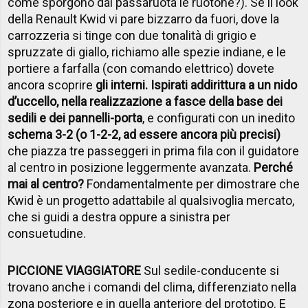
come sporgono dai passaruota le ruotone?). Se il look
della Renault Kwid vi pare bizzarro da fuori, dove la
carrozzeria si tinge con due tonalità di grigio e
spruzzate di giallo, richiamo alle spezie indiane, e le
portiere a farfalla (con comando elettrico) dovete
ancora scoprire
gli interni. Ispirati addirittura a un nido
d’uccello, nella realizzazione a fasce della base dei
sedili e dei pannelli-porta
, e configurati con un inedito
schema 3-2 (o 1-2-2, ad essere ancora più precisi)
che piazza tre passeggeri in prima fila con il guidatore
al centro in posizione leggermente avanzata.
Perché
mai al centro?
Fondamentalmente per dimostrare che
Kwid è un progetto adattabile al qualsivoglia mercato,
che si guidi a destra oppure a sinistra per
consuetudine.
PICCIONE VIAGGIATORE
Sul sedile-conducente si
trovano anche i comandi del clima, differenziato nella
zona posteriore e in quella anteriore del prototipo. E