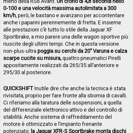
meno della RS6 Avant.
Un crono di 4,8 secondi nello
0-100 e una velocità massima autolimitata a 300
km/h
, però, le bastano e avanzano per accontentare
anche i paparini perennemente di fretta. E insieme
alle prestazioni c’è tutto lo stile della Jaguar XF
Sportbrake, a mio parere una delle wagon sportive più
riuscite degli ultimi tempi. Che in questa versione
non-plus-ultra
poggia su cerchi da 20’’ Varuna e calza
scarpe cucite su misura,
quattro pneumatici Pirelli
appositamente realizzati da 265/35 all’anteriore e
295/30 al posteriore.
QUICKSHIFT
Inutile dire che anche la tecnica è stata
rivisitata, proprio per fare fronte alla sbornia di cavalli.
Ci riferiamo alla taratura delle sospensioni, a quella
del differenziale elettronico attivo e del controllo di
stabilità. Anche sistema di raffreddamento del
motore è ottimizzato e l’impianto frenante
potenziato:
la Jaguar XFR-S Sportbrake monta dischi