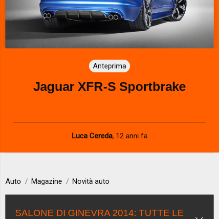
Anteprima
Jaguar XFR-S Sportbrake
Luca Cereda
,
12 anni fa
Auto
Magazine
Novità auto
SALONE DI GINEVRA 2014: TUTTE LE