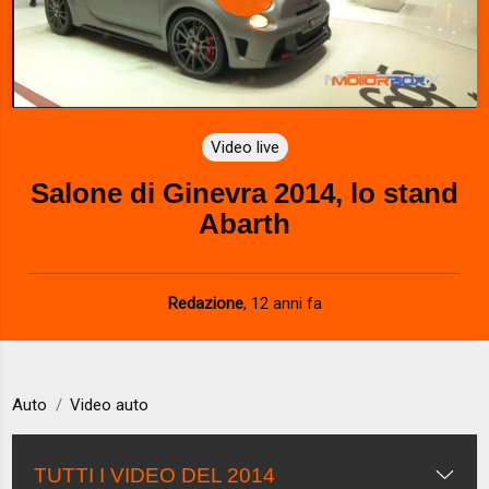
P
l
a
Video live
y
Salone di Ginevra 2014, lo stand
V
Abarth
i
d
Redazione
,
12 anni fa
e
o
Auto
Video auto
TUTTI I VIDEO DEL 2014