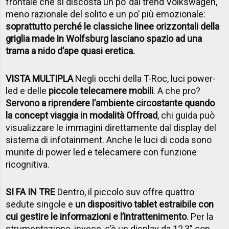
frontale che si discosta un po’ dal trend Volkswagen,
meno razionale del solito e un po’ più emozionale:
soprattutto perché le classiche linee orizzontali della
griglia made in Wolfsburg lasciano spazio ad una
trama a nido d’ape quasi eretica.
VISTA MULTIPLA
Negli occhi della T-Roc, luci power-
led e delle
piccole telecamere mobili
. A che pro?
Servono a riprendere l’ambiente circostante quando
la concept viaggia in modalità Offroad
, chi guida può
visualizzare le immagini direttamente dal display del
sistema di infotainment. Anche le luci di coda sono
munite di power led e telecamere con funzione
ricognitiva.
SI FA IN TRE
Dentro, il piccolo suv offre quattro
sedute singole e
un dispositivo tablet estraibile con
cui gestire le informazioni e l’intrattenimento
. Per la
strumentazione, invece, c’è un display da 12,3” con