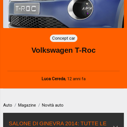
Concept car
Volkswagen T-Roc
Luca Cereda
,
12 anni fa
Auto
Magazine
Novità auto
SALONE DI GINEVRA 2014: TUTTE LE