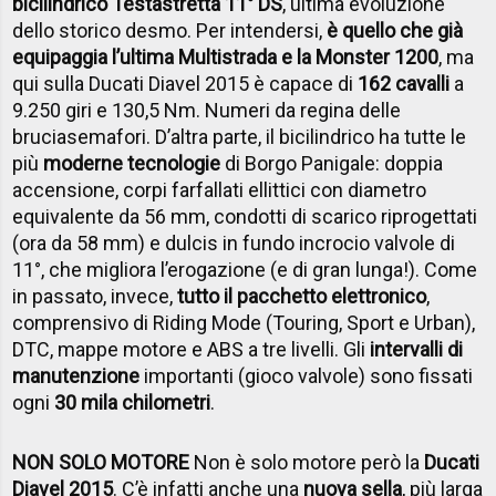
bicilindrico Testastretta 11° DS
, ultima evoluzione
dello storico desmo. Per intendersi,
è quello che già
equipaggia l’ultima Multistrada e la Monster 1200
, ma
qui sulla Ducati Diavel 2015 è capace di
162 cavalli
a
9.250 giri e 130,5 Nm. Numeri da regina delle
bruciasemafori. D’altra parte, il bicilindrico ha tutte le
più
moderne tecnologie
di Borgo Panigale: doppia
accensione, corpi farfallati ellittici con diametro
equivalente da 56 mm, condotti di scarico riprogettati
(ora da 58 mm) e dulcis in fundo incrocio valvole di
11°, che migliora l’erogazione (e di gran lunga!). Come
in passato, invece,
tutto il pacchetto elettronico
,
comprensivo di Riding Mode (Touring, Sport e Urban),
DTC, mappe motore e ABS a tre livelli. Gli
intervalli di
manutenzione
importanti (gioco valvole) sono fissati
ogni
30 mila chilometri
.
NON SOLO MOTORE
Non è solo motore però la
Ducati
Diavel 2015
. C’è infatti anche una
nuova sella
, più larga