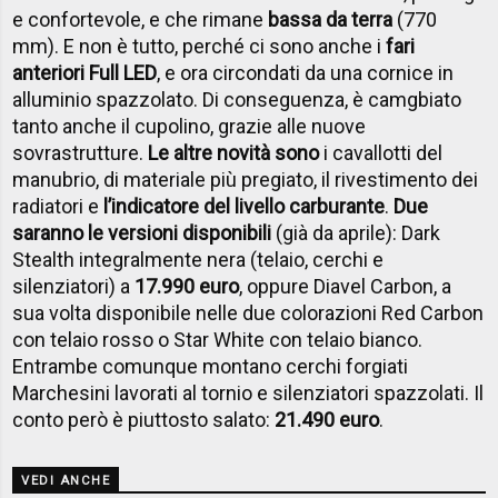
e confortevole, e che rimane
bassa da terra
(770
mm). E non è tutto, perché ci sono anche i
fari
anteriori Full LED
, e ora circondati da una cornice in
alluminio spazzolato. Di conseguenza, è camgbiato
tanto anche il cupolino, grazie alle nuove
sovrastrutture.
Le altre novità sono
i cavallotti del
manubrio, di materiale più pregiato, il rivestimento dei
radiatori e
l’indicatore del livello carburante
.
Due
saranno le versioni disponibili
(già da aprile): Dark
Stealth integralmente nera (telaio, cerchi e
silenziatori) a
17.990 euro
, oppure Diavel Carbon, a
sua volta disponibile nelle due colorazioni Red Carbon
con telaio rosso o Star White con telaio bianco.
Entrambe comunque montano cerchi forgiati
Marchesini lavorati al tornio e silenziatori spazzolati. Il
conto però è piuttosto salato:
21.490 euro
.
VEDI ANCHE