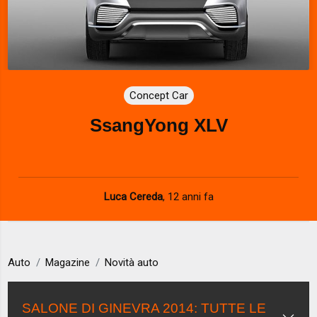
Concept Car
SsangYong XLV
Luca Cereda
,
12 anni fa
Auto
Magazine
Novità auto
SALONE DI GINEVRA 2014: TUTTE LE