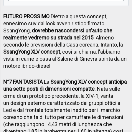
FUTURO PROSSIMO
Dietro a questa concept,
ennesimo suv dal look avveniristico firmato
SsangYong,
dovrebbe nascondersi un’auto che
realmente vedremo su strada nel 2015
. Almeno
secondo le previsioni della Casa coreana. Intanto, la
SsangYong XLV concept
, così si chiama, l'abbiamo
vista in carne e ossa al Salone di Ginevra spinta da un
motore ibrido-diesel.
N°7 FANTASISTA
La
SsangYong XLV concept anticipa
una sette posti di dimensioni compatte
. Nata sulle
orme di un prototipo precedente, la XIV-1, vanta
un design esterno caratterizzato dai gruppi ottici a
Led e dal frontale totalmente inedito per il marchio
coreano che fa di tutto per camuffare le dimensioni
(che raggiungono i 4,43 metri di lunghezza che
diventano 1,85 in larghezza per 1.60 in altezza) così