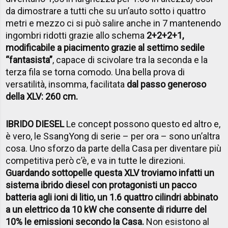
da dimostrare a tutti che su un’auto sotto i quattro
metri e mezzo ci si può salire anche in 7 mantenendo
ingombri ridotti grazie allo schema
2+2+2+1,
modificabile a piacimento grazie al settimo sedile
“fantasista”
, capace di scivolare tra la seconda e la
terza fila se torna comodo. Una bella prova di
versatilità, insomma, facilitata
dal passo generoso
della XLV: 260 cm.
IBRIDO DIESEL
Le concept possono questo ed altro e,
è vero, le SsangYong di serie – per ora – sono un’altra
cosa. Uno sforzo da parte della Casa per diventare più
competitiva però c’è, e va in tutte le direzioni.
Guardando sottopelle questa XLV troviamo infatti un
sistema ibrido diesel
con protagonisti un pacco
batteria agli ioni di litio, un 1.6 quattro cilindri
abbinato
a un elettrico da 10 kW che consente di ridurre del
10% le emissioni secondo la Casa.
Non esistono al