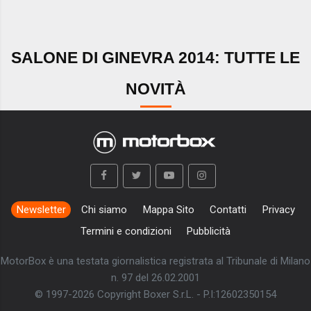
SALONE DI GINEVRA 2014: TUTTE LE
NOVITÀ
Newsletter
Chi siamo
Mappa Sito
Contatti
Privacy
Termini e condizioni
Pubblicità
MotorBox è una testata giornalistica registrata al Tribunale di Milano
n. 97 del 26.02.2001
© 1997-2026 Copyright Boxer S.r.L. - P.I:12602350154