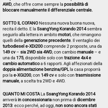
AWD
, che offre come sempre la
possibilità di
bloccare manualmente il differenziale centrale.
SOTTO IL COFANO
Nessuna nuova buona nuova,
recita il detto. E la
SsangYong Korando 2014
sembra
seguirlo alla lettera in ambito
motori
, che rimangono
quelli della
generazione precedente
. Il ventaglio dei
turbodiesel e-XDi200
comprende 2 proposte, una da
149 cv
–
sia 2WD sia 4WD
, con cambio
manuale
– e
una da
175
, disponibile solo con
trazione 4x4 e
cambio automatico
a 6 rapporti. Agli affezionati della
doppia alimentazione benzina/GPL
la casa proporrà
poi la
e-XGi200
, con
149 cv
e solo con
trasmissione
manuale
, a scelta tra 2WD e 4WD.
QUANTO MI COSTA
La
SsangYong Korando 2014
arriverà
in concessionaria
non prima di
dicembre
2013
: ecco perché, ad oggi,
non sono ancora stati