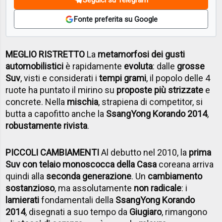
Fonte preferita su Google
MEGLIO RISTRETTO
La
metamorfosi dei gusti
automobilistici
è rapidamente
evoluta
: dalle
grosse
Suv
, visti e considerati i
tempi grami
, il popolo delle 4
ruote ha puntato il mirino su
proposte più strizzate
e
concrete. Nella
mischia
, strapiena di competitor, si
butta a capofitto anche la
SsangYong Korando 2014
,
robustamente rivista
.
PICCOLI CAMBIAMENTI
Al debutto nel 2010, la
prima
Suv con telaio monoscocca della Casa
coreana arriva
quindi alla
seconda generazione
. Un
cambiamento
sostanzioso
, ma assolutamente
non radicale
: i
lamierati
fondamentali della
SsangYong Korando
2014
, disegnati a suo tempo da
Giugiaro
, rimangono