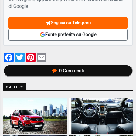
di Google.
Seguici su Telegram
Fonte preferita su Google
Facebook
Twitter
Pinterest
Email
0
Commenti
GALLERY