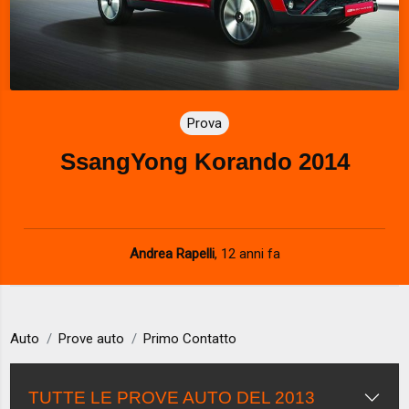
Prova
SsangYong Korando 2014
Andrea Rapelli
,
12 anni fa
Auto
Prove auto
Primo Contatto
TUTTE LE PROVE AUTO DEL 2013