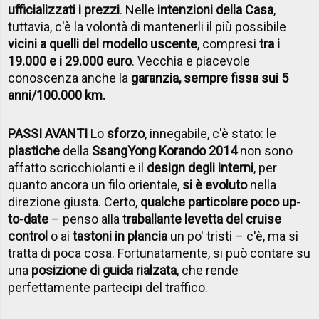
ufficializzati i prezzi
. Nelle
intenzioni della Casa
,
tuttavia, c'è la volontà di mantenerli il più possibile
vicini a quelli del modello uscente
, compresi
tra i
19.000 e i 29.000 euro
. Vecchia e piacevole
conoscenza anche la
garanzia, sempre fissa sui 5
anni/100.000 km.
PASSI AVANTI
Lo
sforzo
, innegabile, c'è stato: le
plastiche
della
SsangYong Korando 2014
non sono
affatto scricchiolanti e il
design degli interni
, per
quanto ancora un filo orientale,
si è evoluto
nella
direzione giusta. Certo,
qualche particolare poco up-
to-date
– penso alla t
raballante levetta del cruise
control
o ai
tastoni in plancia
un po' tristi – c'è, ma si
tratta di poca cosa. Fortunatamente, si può contare su
una
posizione di guida rialzata
, che rende
perfettamente partecipi del traffico.