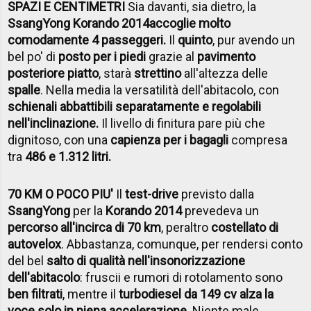
SPAZI E CENTIMETRI
Sia davanti, sia dietro, la
SsangYong Korando 2014
accoglie molto
comodamente 4 passeggeri.
Il
quinto
, pur avendo un
bel po' di
posto per i piedi
grazie al
pavimento
posteriore piatto
, starà
strettino
all'altezza delle
spalle
. Nella media la versatilità dell'abitacolo, con
schienali abbattibili separatamente e regolabili
nell'inclinazione.
Il livello di finitura pare più che
dignitoso, con una
capienza per i bagagli
compresa
tra
486 e 1.312 litri.
70 KM O POCO PIU'
Il
test-drive
previsto dalla
SsangYong
per la
Korando 2014
prevedeva un
percorso all'incirca di 70 km
, peraltro
costellato di
autovelox
. Abbastanza, comunque, per rendersi conto
del bel
salto di qualità nell'insonorizzazione
dell'abitacolo
: fruscii e rumori di rotolamento sono
ben filtrati
, mentre il
turbodiesel da 149 cv alza la
voce solo in piena accelerazione
. Niente male