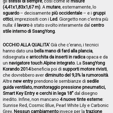
gli
stessi di sempre
, così come le
misure
(4,41x1,83x1,67 m)
. A
mutare
, esternamente, lo
sguardo
– decisamente
più occidentale
– e i
gruppi
ottici
, impreziositi con i
Led
. Giorgetto non c'entra più
nulla: il
lavoro
è stato svolto interamente dal
centro
stile interno di SsangYong
.
OCCHIO ALLA QUALITA'
Già che c'erano, i tecnici
hanno dato una
bella mano di fard alla plancia
,
ridisegnata e
arricchita da inserti in radica
opaca e da
un
navigatore touch Alpine integrato
. La
SsangYong
Korando 2014
beneficia poi di
supporti motore rivisti
,
che dovrebbero aver
diminuito del 9,3% la rumorosità
.
Altre
new entry
prendono le sembianze di
sedile
guida ventilato, monitoraggio pressione pneumatici,
Smart Key Entry e cerchi in lega 18”
dal disegno
inedito. Infine, non mancano
4 nuove tinte esterne
:
Sunrise Red, Cosmic Blue, Pearl White Lily e Carbonic
Grey.
Nessun cambiamento
invece per la
trazione