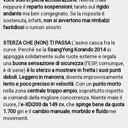
neppure il
reparto sospensioni
, tarato sul
rigido
andante
ma ben congegnato. Se la risposta è
sostenuta, infatti,
non si avvertono mai rimbalzi
fastidiosi
o rumori sinistri.
STERZA CHE (NON) TI PASSA
L'asino casca fra le
curve. Perché se la
SsangYong Korando 2014
si
appoggia solidamente sulle ruote esterne e regala
una
buona sensazione di sicurezza
(l'ESP, comunque,
è di serie)
è lo sterzo a mostrare in fretta i suoi punti
deboli
.
Leggero in manovra
, diventa improvvisamente
lento e poco preciso in velocità
. Con un
punto morto
nella zona
centrale troppo ampio
, soprattutto rispetto
ai comandi della migliore concorrenza. Niente male il
cuore, l'
e-XDi200 da 149 cv
, che
spinge bene da quota
1.700
giri e il
cambio manuale
,
morbido e fluido
nei
movimenti.