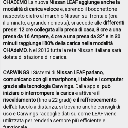
CHADEMO
La nuova
Nissan LEAF aggiunge anche la
modalità di carica veloce
e, aprendo il bocchettone
nascosto dietro al marchio Nissan sul frontale (ora
illuminato, a grande richiesta), si accede alle
differenti
prese: 12 ore collegata alla presa di casa, 8 ore a una
presa da 16 Ampere, 4 ore a una presa da 32° e in 30
minuti raggiunge l’80% della carica nella modalità
CHAdeMO
. Nel 2013 tutta la rete Nissan italiana sarà
dotata di stazione di ricarica.
CARWINGS
I Sistemi di
Nissan LEAF parlano,
comunicano con gli smartphone, i tablet e i computer
grazie alla tecnologia Carwings
. Dalla app si
può
iniziare o interrompere la carica
e attivare
il
riscaldamento
(fino a 22 gradi)
e il raffrescamento
dell’abitacolo a distanza, si trovano anche consigli di
uso e Carwings raccoglie dati su come LEAF viene
utilizzata per renderla sempre più efficiente e
funzionale.