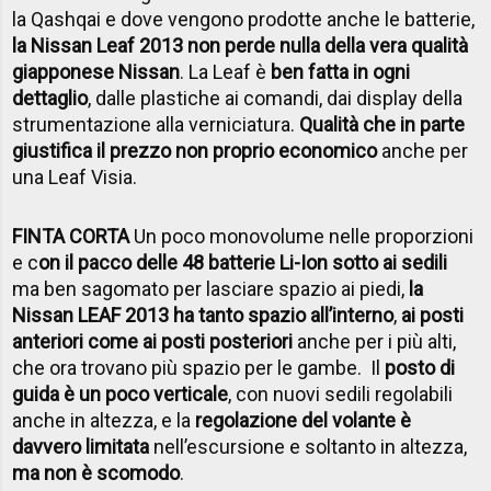
la Qashqai e dove vengono prodotte anche le batterie,
la Nissan Leaf 2013 non perde nulla della vera qualità
giapponese Nissan
. La Leaf è
ben fatta in ogni
dettaglio
, dalle plastiche ai comandi, dai display della
strumentazione alla verniciatura.
Qualità che in parte
giustifica il prezzo non proprio economico
anche per
una Leaf Visia.
FINTA CORTA
Un poco monovolume nelle proporzioni
e c
on il pacco delle 48 batterie Li-Ion sotto ai sedili
ma ben sagomato per lasciare spazio ai piedi,
la
Nissan LEAF 2013 ha tanto spazio all’interno
,
ai posti
anteriori come ai posti posteriori
anche per i più alti,
che ora trovano più spazio per le gambe. Il
posto di
guida è un poco verticale
, con nuovi sedili regolabili
anche in altezza, e la
regolazione del volante è
davvero limitata
nell’escursione e soltanto in altezza,
ma non è scomodo
.