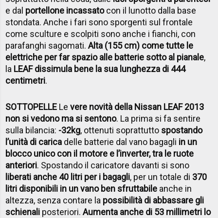
e dal
portellone incassato
con il lunotto dalla base
stondata. Anche i fari sono sporgenti sul frontale
come sculture e scolpiti sono anche i fianchi, con
parafanghi sagomati.
Alta (155 cm) come tutte le
elettriche per far spazio alle batterie sotto al pianale
,
la
LEAF dissimula bene la sua lunghezza di 444
centimetri
.
SOTTOPELLE
Le
vere novità della Nissan LEAF 2013
non si vedono ma si sentono
. La prima si fa sentire
sulla bilancia:
-32kg
, ottenuti soprattutto
spostando
l’unità di carica
delle batterie dal vano bagagli
in un
blocco unico con il motore e l’inverter, tra le ruote
anteriori
. Spostando il caricatore davanti si sono
liberati anche 40 litri per i bagagli
, per un totale di
370
litri disponibili in un vano ben sfruttabile
anche in
altezza, senza contare la
possibilità di abbassare gli
schienali
posteriori.
Aumenta anche di 53 millimetri lo