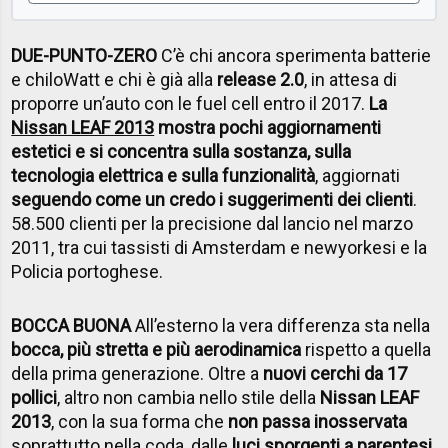
DUE-PUNTO-ZERO
C’è chi ancora sperimenta batterie
e chiloWatt e chi è già alla
release 2.0
, in attesa di
proporre un’auto con le fuel cell entro il 2017.
La
Nissan LEAF 2013
mostra pochi aggiornamenti
estetici e si concentra sulla sostanza, sulla
tecnologia elettrica e sulla funzionalità
, aggiornati
seguendo come un credo i suggerimenti dei clienti
.
58.500 clienti per la precisione dal lancio nel marzo
2011, tra cui tassisti di Amsterdam e newyorkesi e la
Policia portoghese.
BOCCA BUONA
All’esterno la vera differenza sta nella
bocca, più stretta e più aerodinamica
rispetto a quella
della prima generazione. Oltre a
nuovi cerchi da 17
pollici
, altro non cambia nello stile della
Nissan LEAF
2013
, con la sua forma che
non passa inosservata
soprattutto nella coda, dalle
luci sporgenti a parentesi