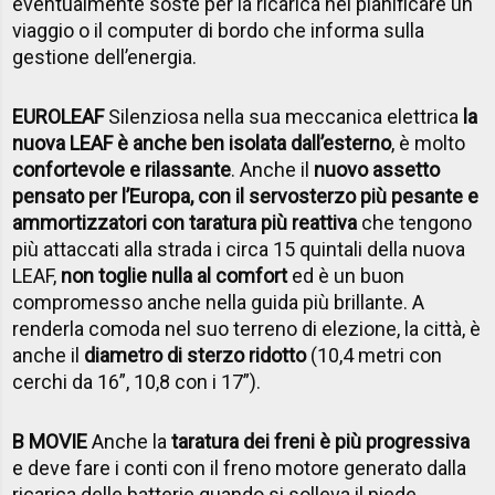
eventualmente soste per la ricarica nel pianificare un
viaggio o il computer di bordo che informa sulla
gestione dell’energia.
EUROLEAF
Silenziosa nella sua meccanica elettrica
la
nuova LEAF è anche ben isolata dall’esterno
, è molto
confortevole e rilassante
. Anche il
nuovo assetto
pensato per l’Europa, con il servosterzo più pesante e
ammortizzatori con taratura più reattiva
che tengono
più attaccati alla strada i circa 15 quintali della nuova
LEAF,
non toglie nulla al comfort
ed è un buon
compromesso anche nella guida più brillante. A
renderla comoda nel suo terreno di elezione, la città, è
anche il
diametro di sterzo ridotto
(10,4 metri con
cerchi da 16”, 10,8 con i 17”).
B MOVIE
Anche la
taratura dei freni è più progressiva
e deve fare i conti con il freno motore generato dalla
ricarica delle batterie quando si solleva il piede