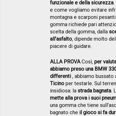
funzionale e della sicurezza
.
e come vogliamo evitare infr
montagna e scarponi pesanti 
gomma richiede pari attenzion
scelta della gomma, dalla
sc
all’asfalto
, dipende molto del
piacere di guidare.
ALLA PROVA
Così,
per valut
abbiamo preso una BMW 330
differenti
, abbiamo bussato a
Ticino
per testarle. Sul terren
insidiosa: la
strada bagnata
. 
mette alla prova i suoi pneum
una gomma che tiene sull’asci
bagnato che
il gioco si fa du