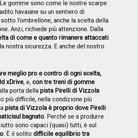
 Le gomme sono come le nostre scarpe
adito havaiane su un sentiero di
sotto l’ombrellone, anche la scelta della
e. Anzi, richiede più attenzione. Dalla
elta di come e quanto rimanere attaccati
la nostra sicurezza. E anche del nostro
are meglio pro e contro di ogni scelta,
d xDrive
, e,
con tre treni di gomme
lla porta della
pista Pirelli di Vizzola
o più difficile, nella condizione più
La
pista di Vizzola è proprio dove Pirelli
atici
sul bagnato
. Perché se a produrre
utto sono capaci (quasi) tutti, è sul
ro
. È il solito
difficile equilibrio tra