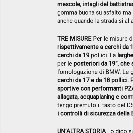
mescole, intagli del battistra
gomma buona su asfalto ma a
anche quando la strada si all
TRE MISURE
Per le misure d
rispettivamente a cerchi da 1
cerchi da 19
pollici. La
larghe
per le
posteriori da 19”, che
l’omologazione di BMW. L
cerchi da 17 e da 18 pollici.
sportive con performanti PZ
allagata, acquaplaning e com
tengo premuto il tasto del D
i controlli di sicurezza del
UN’ALTRA STORIA
Lo dico s