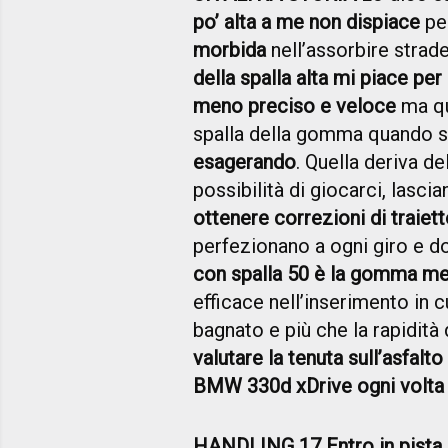
po’ alta a me non dispiace
per
morbida
nell’assorbire strade
della spalla alta mi piace per 
meno preciso e veloce
ma qu
spalla della gomma quando si
esagerando
. Quella deriva de
possibilità di giocarci, lasci
ottenere correzioni di traiett
perfezionano a ogni giro e dov
con spalla 50 è la gomma me
efficace nell’inserimento in 
bagnato e più che la rapidità
valutare la tenuta sull’asfalto 
BMW 330d xDrive ogni volta c
HANDLING 17 Entro in pista p