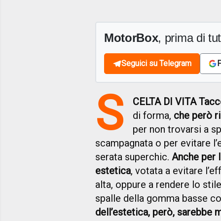
MotorBox
, prima di tutt
Seguici su Telegram
F
S
CELTA DI VITA Tacco
di forma,
che però r
per non trovarsi a s
scampagnata o per evitare l’
serata superchic.
Anche per l
estetica
, votata a evitare l’e
alta, oppure a rendere lo stil
spalle della gomma basse com
dell’estetica, però, sarebbe m