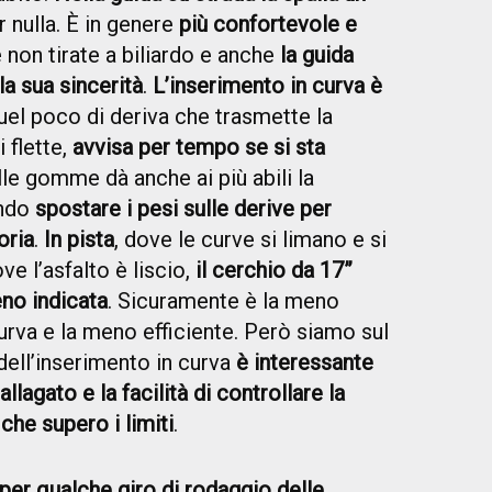
 nulla. È in genere
più confortevole e
 non tirate a biliardo e anche
la guida
la sua sincerità
.
L’inserimento in curva è
el poco di deriva che trasmette la
 flette,
avvisa per tempo se si sta
lle gomme dà anche ai più abili la
ando
spostare i pesi sulle derive per
oria
.
In pista
, dove le curve si limano e si
e l’asfalto è liscio,
il cerchio da 17”
no indicata
. Sicuramente è la meno
curva e la meno efficiente. Però siamo sul
 dell’inserimento in curva
è interessante
allagato e la facilità di controllare la
he supero i limiti
.
er qualche giro di rodaggio delle