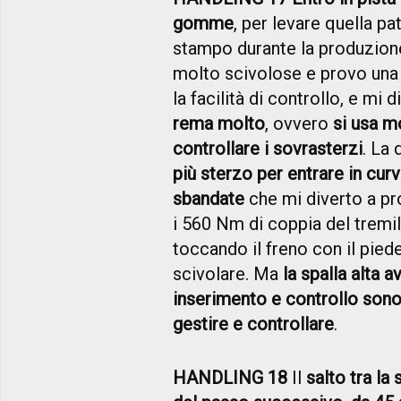
gomme
, per levare quella pa
stampo durante la produzion
molto scivolose e provo una
la facilità di controllo, e mi
rema molto
, ovvero
si usa m
controllare i sovrasterzi
. La 
più sterzo per entrare in curv
sbandate
che mi diverto a pr
i 560 Nm di coppia del tremi
toccando il freno con il piede
scivolare. Ma
la spalla alta 
inserimento e controllo sono
gestire e controllare
.
HANDLING 18
Il
salto tra la