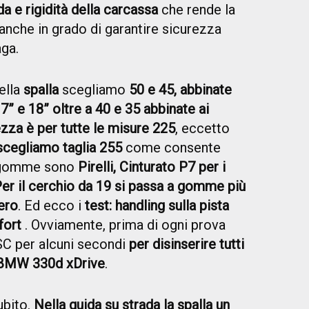
da e rigidità della carcassa
che rende la
nche in grado di garantire sicurezza
aga.
ella
spalla
scegliamo
50 e 45, abbinate
7” e 18” oltre a 40 e 35 abbinate ai
zza è per tutte le misure 225
, eccetto
 scegliamo taglia 255
come consente
e gomme sono
Pirelli, Cinturato P7 per i
 Per il cerchio da 19 si passa a gomme più
ero
. Ed ecco i
test: handling sulla pista
fort
. Ovviamente, prima di ogni prova
SC per alcuni secondi
per disinserire tutti
la BMW 330d xDrive
.
ubito.
Nella guida su strada la spalla un