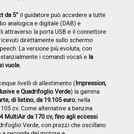
t da 5”
il guidatore può accedere a tutte
adio analogica e digitale (DAB) e
li attraverso la porta USB e il connettore
ricevuti direttamente sullo schermo
speech. La versione più evoluta, con
ostanzialmente i comandi vocali e
la
si vuole.
inque livelli di allestimento (
Impression,
lusive e Quadrifoglio Verde
) la gamma
te, di listino, da 19.105 euro
, nella
 105 cv. Come alternative a benzina
.4 MultiAir da 170 cv, fino agli eccessi
rifoglio Verde, con prezzi che oscillano
 a seconda del motore e