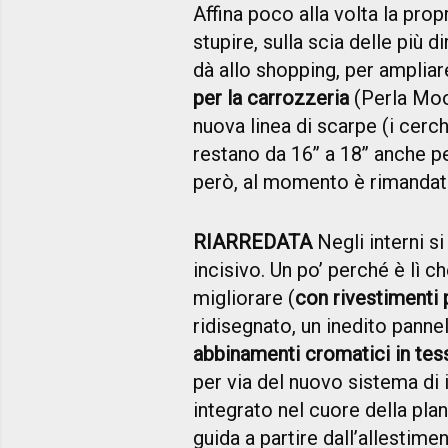
Affina poco alla volta la pro
stupire, sulla scia delle più d
dà allo shopping, per ampliar
per la carrozzeria
(Perla Moo
nuova linea di scarpe (i cer
restano da 16’’ a 18’’ anche p
però, al momento è rimandat
RIARREDATA
Negli interni si
incisivo. Un po’ perché è lì c
migliorare (
con rivestimenti 
ridisegnato, un inedito panne
abbinamenti cromatici in tess
per via del nuovo sistema di
integrato nel cuore della plan
guida a partire dall’allestime