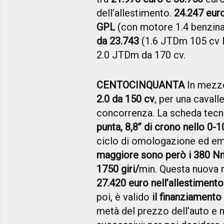
dell’allestimento.
24.247 euro
GPL
(con motore 1.4 benzina
da 23.743
(1.6 JTDm 105 cv Eu
2.0 JTDm da 170 cv.
CENTOCINQUANTA
In mezzo
2.0 da 150 cv
, per una cavall
concorrenza. La scheda tecn
punta, 8,8’’ di crono nello 0-
ciclo di omologazione ed em
maggiore sono però i 380 Nm
1750 giri/
min. Questa nuova 
27.420 euro nell’allestimento
poi, è valido
il finanziamento
metà del prezzo dell’auto e n