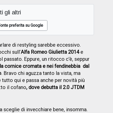
i gli altri
onte preferita su Google
rlare di restyling sarebbe eccessivo.
cchi sull’
Alfa Romeo Giulietta 2014
e
ol passato. Eppure, un ritocco c’è, seppur
la cornice cromata e nei fendinebbia dal
o
. Bravo chi aguzza tanto la vista, ma
è tutto qui e passa anche per novità più
to il cofano
, dove debutta il 2.0 JTDM
ta sceglie di invecchiare bene, insomma.