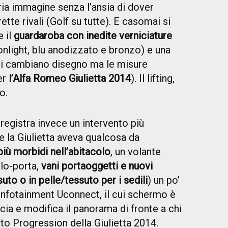
pria immagine senza l’ansia di dover
irette rivali (Golf su tutte). E casomai si
e il
guardaroba con inedite verniciature
nlight, blu anodizzato e bronzo) e una
chi cambiano disegno ma le misure
er
l’Alfa Romeo Giulietta 2014
). Il lifting,
o.
 registra invece un intervento più
he la Giulietta aveva qualcosa da
più morbidi nell’abitacolo
, un volante
llo-porta,
vani portaoggetti e nuovi
uto o in pelle/tessuto per i sedili
) un po’
 infotainment Uconnect, il cui schermo è
cia e modifica il panorama di fronte a chi
nto Progression della Giulietta 2014.