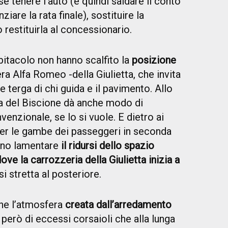
e tenere l’auto (e quindi saldare il conto
iare la rata finale), sostituire la
 restituirla al concessionario.
abitacolo non hanno scalfito la
posizione
ra Alfa Romeo -della Giulietta, che invita
le terga di chi guida e il pavimento. Allo
na del Biscione dà anche modo di
nvenzionale, se lo si vuole. E dietro ai
 per le gambe dei passeggeri in seconda
anno lamentare
il ridursi dello spazio
ove la carrozzeria della Giulietta inizia a
i stretta al posteriore.
he l’atmosfera
creata dall’arredamento
 però di eccessi corsaioli che alla lunga