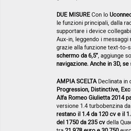
DUE MISURE
Con lo
Uconnec
le funzioni principali, dalla r
supportare i device collegabi
Aux-in, leggendo i messaggi 
grazie alla funzione text-to-
schermo da 6,5’’
, aggiunge s
navigazione. Anche in 3D, se 
AMPIA SCELTA
Declinata in c
Progression, Distinctive, Exc
Alfa Romeo Giulietta 2014 par
versione 1.4 turbobenzina da
restano il 1.4 da 120 cv e il 1
del 1750 da 235 cv
della Quad
tra
21.978 euro e 30.750
euro