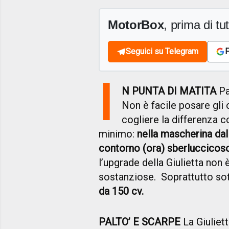
MotorBox
, prima di tutt
Seguici su Telegram
F
I
N PUNTA DI MATITA
Pa
Non è facile posare gli o
cogliere la differenza c
minimo:
nella mascherina dal
contorno (ora) sberluccicos
l’upgrade della Giulietta non 
sostanziose. Soprattutto sot
da 150 cv.
PALTO’ E SCARPE
La Giuliet