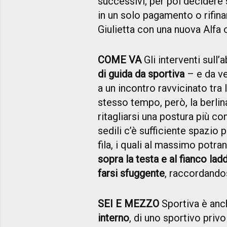
successivi; per poi decidere s
in un solo pagamento o rifinanz
Giulietta con una nuova Alfa o
COME VA
Gli interventi sull’
di guida da sportiva
– e da ve
a un incontro ravvicinato tra 
stesso tempo, però, la berli
ritagliarsi una postura più co
sedili c’è sufficiente spazio
fila, i quali al massimo potr
sopra la testa e al fianco ladd
farsi sfuggente
, raccordandos
SEI E MEZZO
Sportiva è anc
interno
, di uno sportivo privo