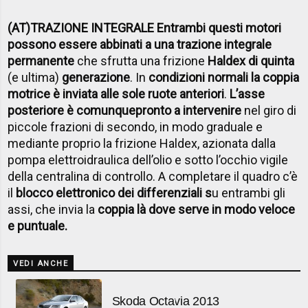
(AT)TRAZIONE INTEGRALE Entrambi questi motori
possono essere abbinati a una trazione integrale
permanente
che sfrutta una frizione
Haldex di quinta
(e ultima)
generazione
. In
condizioni normali la coppia
motrice è inviata alle sole ruote anteriori
.
L’asse
posteriore è comunque
pronto a intervenire
nel giro di
piccole frazioni di secondo, in modo graduale e
mediante proprio la frizione Haldex, azionata dalla
pompa elettroidraulica dell’olio e sotto l’occhio vigile
della centralina di controllo. A completare il quadro c’è
il
blocco elettronico dei differenziali s
u entrambi gli
assi, che invia la
coppia là dove serve in modo veloce
e puntuale.
VEDI ANCHE
Skoda Octavia 2013