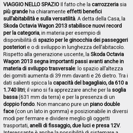
VIAGGIO NELLO SPAZIO
Il fatto che la
carrozzeria
sia
più grande
ha chiaramente
effetti benefici
sull’abitabilità e sulla versatilità
. A detta della Casa, la
Skoda Octavia Wagon 2013 stabilisce nuovi record
per la categoria
, in materia per esempio di
disponibilità di
spazio per le ginocchia dei passeggeri
posteriori
e o di sviluppo in lunghezza dell’abitacolo.
Rispetto alla generazione uscente, la
Skoda Octavia
Wagon 2013 segna importanti passi avanti anche in
materia di sviluppo trasversale
: lo spazio all’altezza
dei gomiti aumenta di 39 mm davanti e 26 dietro. Tra i
dati salienti spicca la
capacità del bagagliaio, da 610 a
1.740 litri
; il vano si fa apprezzare anche per la
soglia
bassa
(631 mm da terra) e per la presenza di un
doppio fondo
. Non mancano pure un
piano double
face
(con un lato in gomma) e posizionabile in diversi
modi per fermare e dividere meglio gli oggetti
trasportati,
anelli di fissaggio, due luci e presa 12V
.
Interessante è anche la possibilità di sistemare a