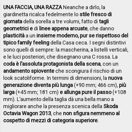
UNA FACCIA, UNA RAZZA
Neanche a dirlo, la
giardinetta ricalca fedelmente lo
stile fresco di
giornata
della sorella a tre volumi, fatto di
tagli
geometrici e
di
linee appena arcuate
, che danno
plasticità
a un
insieme moderno, pur se rispettoso del
tipico family feeling
della Casa ceca. I segni distintivi
sono quelli di sempre: la mascherina, a listelli verticali,
e le luci posteriori, che disegnano una C rossa. La
coda è l’assoluta protagonista della scena
, con un
andamento spiovente
che scongiura il rischio di un
look scatoliforme. In termini di dimensioni, la
nuova
generazione diventa più lunga
(+90 mm; 466 cm),
più
larga
(+45 mm; 181 cm)
e allunga pure il passo
(+108
mm). L’aumento della taglia dà una bella mano a
migliorare anche la presenza scenica della
Skoda
Octavia Wagon 2013
, che
non sfigura nemmeno al
cospetto di mezzi di categoria superiore
.