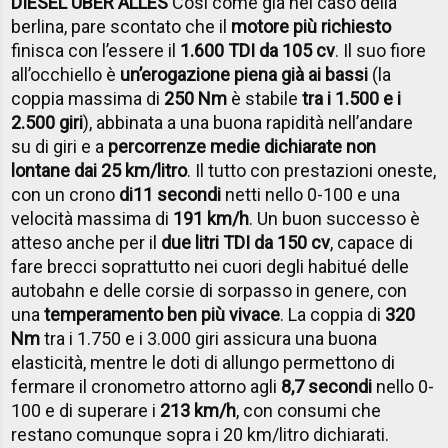
DIESEL UBER ALLES
Così come già nel caso della
berlina, pare scontato che il
motore più richiesto
finisca con l’essere il
1.600 TDI da 105 cv
. Il suo fiore
all’occhiello è
un’erogazione piena già ai bassi
(la
coppia massima di
250 Nm
è stabile
tra i 1.500 e i
2.500 giri
), abbinata a una buona rapidità nell’andare
su di giri e a
percorrenze medie dichiarate non
lontane dai 25 km/litro
. Il tutto con prestazioni oneste,
con un crono
di
11 secondi
netti nello 0-100 e una
velocità massima di
191 km/h
. Un buon successo è
atteso anche per il
due litri TDI da 150 cv
, capace di
fare brecci soprattutto nei cuori degli habitué delle
autobahn e delle corsie di sorpasso in genere, con
una
temperamento ben più vivace
. La coppia di
320
Nm
tra i 1.750 e i 3.000 giri assicura una buona
elasticità, mentre le doti di allungo permettono di
fermare il cronometro attorno agli
8,7 secondi
nello 0-
100 e di superare i
213 km/h
, con consumi che
restano comunque sopra i 20 km/litro dichiarati.