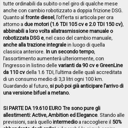
tutte ordinabili da subito o nel giro di qualche mese
anche con cambio robotizzato a doppia frizione DSG.
Quanto al
fronte diesel
, l’offerta si articola per ora
attorno a
due motori (1.6 TDI 105 cv e 2.0 TDI 150 cv)
,
abbinabili a loro volta alla
trasmissione manuale o
robotizzata DSG e
, nel caso del cambio manuale,
anche alla trazione integrale
in luogo di quella
classica anteriore.
In un secondo tempo
,
l’assortimento aumenterà ulteriormente, con
l’ingresso in listino delle
varianti da 90 cv e GreenLine
da 110 cv
della 1.6 TDI, l’ultima delle quali accreditata
di un consumo medio di 3,3 litri ogni 100 km.
Guardando al futuro,
si può poi già anticipare l’arrivo di
una versione bifuel a metano.
SI PARTE DA 19.610 EURO Tre sono pure gli
allestimenti: Active, Ambition ed Elegance
. Stando alle
previsioni, sarà quello
intermedio
a raccogliere il
50%