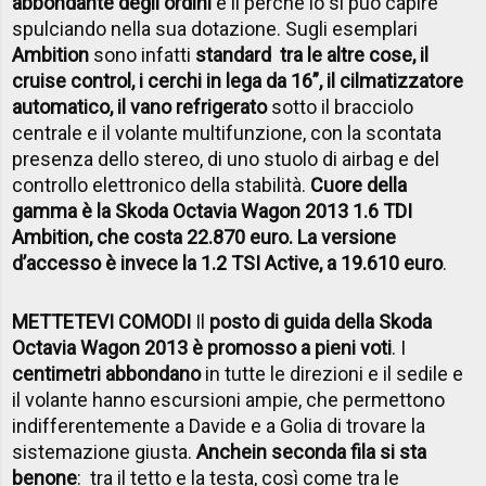
abbondante degli ordini
e il perché lo si può capire
spulciando nella sua dotazione. Sugli esemplari
Ambition
sono infatti
standard tra le altre cose, il
cruise control, i cerchi in lega da 16”, il cilmatizzatore
automatico, il vano refrigerato
sotto il bracciolo
centrale e il volante multifunzione, con la scontata
presenza dello stereo, di uno stuolo di airbag e del
controllo elettronico della stabilità.
Cuore della
gamma è la Skoda Octavia Wagon 2013 1.6 TDI
Ambition, che costa 22.870 euro. La versione
d’accesso è invece la 1.2 TSI Active, a 19.610 euro
.
METTETEVI COMODI
Il
posto di guida della Skoda
Octavia Wagon 2013 è promosso a pieni voti
. I
centimetri abbondano
in tutte le direzioni e il sedile e
il volante hanno escursioni ampie, che permettono
indifferentemente a Davide e a Golia di trovare la
sistemazione giusta.
Anche
in seconda fila si sta
benone
: tra il tetto e la testa, così come tra le