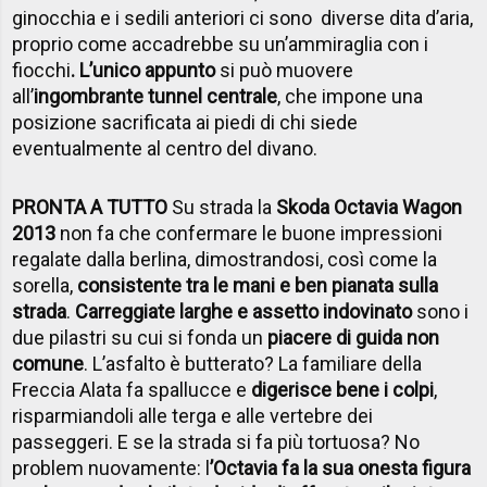
ginocchia e i sedili anteriori ci sono diverse dita d’aria,
proprio come accadrebbe su un’ammiraglia con i
fiocchi
. L’unico appunto
si può muovere
all’
ingombrante tunnel centrale
, che impone una
posizione sacrificata ai piedi di chi siede
eventualmente al centro del divano.
PRONTA A TUTTO
Su strada la
Skoda Octavia Wagon
2013
non fa che confermare le buone impressioni
regalate dalla berlina, dimostrandosi, così come la
sorella,
consistente tra le mani e ben pianata sulla
strada
.
Carreggiate larghe e assetto indovinato
sono i
due pilastri su cui si fonda un
piacere di guida non
comune
. L’asfalto è butterato? La familiare della
Freccia Alata fa spallucce e
digerisce bene i colpi
,
risparmiandoli alle terga e alle vertebre dei
passeggeri. E se la strada si fa più tortuosa? No
problem nuovamente: l
’Octavia fa la sua onesta figura