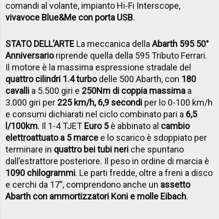
comandi al volante, impianto Hi-Fi Interscope,
vivavoce Blue&Me con porta USB
.
STATO DELL’ARTE
La meccanica della
Abarth 595 50°
Anniversario
riprende quella della 595 Tributo Ferrari.
Il motore è la massima espressione stradale del
quattro cilindri 1.4 turbo
delle 500 Abarth, con
180
cavalli
a 5.500 giri e
250Nm di coppia massima
a
3.000 giri per
225 km/h, 6,9 secondi
per lo 0-100 km/h
e consumi dichiarati nel ciclo combinato pari a
6,5
l/100km
. Il 1-4 TJET
Euro 5
è abbinato al
cambio
elettroattuato a 5 marce
e lo scarico è sdoppiato per
terminare in
quattro bei tubi neri
che spuntano
dall’estrattore posteriore. Il peso in ordine di marcia è
1090 chilogrammi
. Le parti fredde, oltre a freni a disco
e cerchi da 17”, comprendono anche un
assetto
Abarth con ammortizzatori Koni e molle Eibach
.