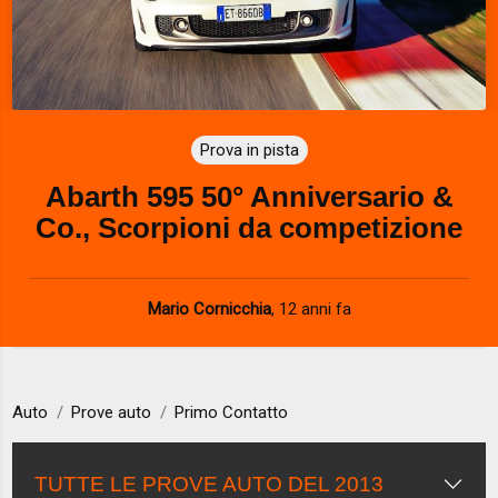
Prova in pista
Abarth 595 50° Anniversario &
Co., Scorpioni da competizione
Mario Cornicchia
,
12 anni fa
Auto
Prove auto
Primo Contatto
TUTTE LE PROVE AUTO DEL 2013