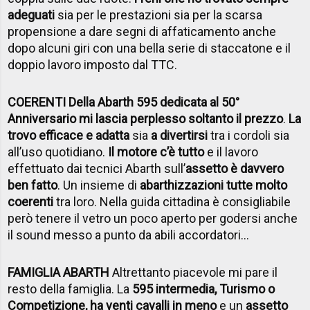
adeguati
sia per le prestazioni sia per la scarsa
propensione a dare segni di affaticamento anche
dopo alcuni giri con una bella serie di staccatone e il
doppio lavoro imposto dal TTC.
COERENTI Della Abarth 595 dedicata al 50°
Anniversario mi lascia perplesso soltanto il prezzo
.
La
trovo efficace e adatta
sia
a divertirsi
tra i cordoli sia
all’uso quotidiano.
Il motore c’è tutto
e il lavoro
effettuato dai tecnici Abarth sull’
assetto è davvero
ben fatto
. Un insieme di
abarthizzazioni tutte molto
coerenti
tra loro. Nella guida cittadina è consigliabile
però tenere il vetro un poco aperto per godersi anche
il sound messo a punto da abili accordatori…
FAMIGLIA ABARTH
Altrettanto piacevole mi pare il
resto della famiglia. La
595 intermedia, Turismo o
Competizione, ha venti cavalli in meno
e un
assetto