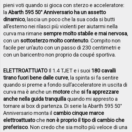
pieni voti quando si gioca con sterzo e acceleratore:
la
Abarth 595 50° Anniversario ha un assetto
dinamico
, lascia un poco che la sua coda si butti
all’esterno nei rilasci più violenti per aiutarmi nella
curva ma rimane
sempre molto stabile e mai nervosa
,
con un
sottosterzo molto contenuto
. Compito non
facile per un’auto con un passo di 230 centimetri e
con un baricentro non proprio da coupé sportiva.
ELETTROATTUATO
Il 1.4 TJET e i suoi
180 cavalli
tirano fuori bene dalle curve
, la spinta si fa sentire
quando si preme a fondo sull’acceleratore in uscita di
curva ma è anche un
motore
che
si fa apprezzare
anche nella guida tranquilla
quando mi appresto a
tornare ai box di partenza. Di serie la Abarth 595 50°
Anniversario monta il
cambio cinque marce
elettroattuato
che
non è proprio il tipo di cambio che
preferisco
. Non credo che sia molto più veloce di una