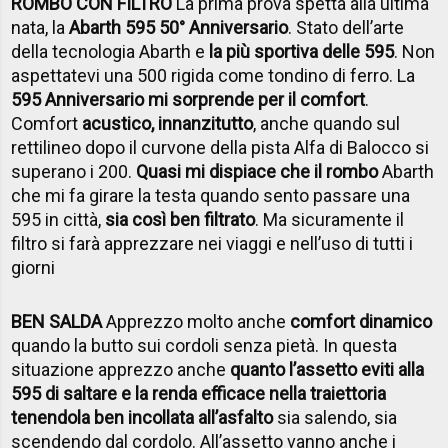
ROMBO CON FILTRO
La prima prova spetta alla ultima
nata, la
Abarth 595 50° Anniversario
. Stato dell’arte
della tecnologia Abarth e
la più sportiva delle 595
. Non
aspettatevi una 500 rigida come tondino di ferro. La
595 Anniversario mi sorprende per il comfort
.
Comfort
acustico, innanzitutto
, anche quando sul
rettilineo dopo il curvone della pista Alfa di Balocco si
superano i 200.
Quasi mi dispiace che il rombo
Abarth
che mi fa girare la testa quando sento passare una
595 in città,
sia così ben filtrato
. Ma sicuramente il
filtro si farà apprezzare nei viaggi e nell’uso di tutti i
giorni
BEN SALDA
Apprezzo molto anche
comfort dinamico
quando la butto sui cordoli senza pietà. In questa
situazione apprezzo anche
quanto l’assetto eviti alla
595 di saltare e la renda efficace nella traiettoria
tenendola ben incollata all’asfalto
sia salendo, sia
scendendo dal cordolo. All’assetto vanno anche i