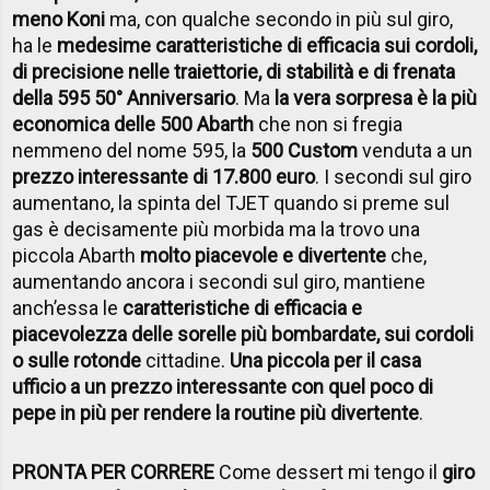
meno Koni
ma, con qualche secondo in più sul giro,
ha le
medesime caratteristiche di efficacia sui cordoli,
di precisione nelle traiettorie, di stabilità e di frenata
della 595 50° Anniversario
. Ma
la vera sorpresa è la più
economica delle 500 Abarth
che non si fregia
nemmeno del nome 595, la
500 Custom
venduta a un
prezzo interessante di 17.800 euro
. I secondi sul giro
aumentano, la spinta del TJET quando si preme sul
gas è decisamente più morbida ma la trovo una
piccola Abarth
molto piacevole e divertente
che,
aumentando ancora i secondi sul giro, mantiene
anch’essa le
caratteristiche di efficacia e
piacevolezza delle sorelle più bombardate, sui cordoli
o sulle rotonde
cittadine.
Una piccola per il casa
ufficio a un prezzo interessante con quel poco di
pepe in più per rendere la routine più divertente
.
PRONTA PER CORRERE
Come dessert mi tengo il
giro