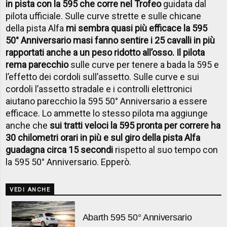
in pista con la 595 che corre nel Trofeo
guidata dal
pilota ufficiale. Sulle curve strette e sulle chicane
della pista Alfa
mi sembra quasi più efficace la 595
50° Anniversario ma
si fanno sentire i 25 cavalli in più
rapportati anche a un peso ridotto all’osso. Il pilota
rema parecchio
sulle curve per tenere a bada la 595 e
l’effetto dei cordoli sull’assetto. Sulle curve e sui
cordoli l’assetto stradale e i controlli elettronici
aiutano parecchio la 595 50° Anniversario a essere
efficace. Lo ammette lo stesso pilota ma aggiunge
anche che
sui tratti veloci la 595 pronta per correre ha
30 chilometri orari in più e sul giro della pista Alfa
guadagna circa 15 secondi
rispetto al suo tempo con
la 595 50° Anniversario. Epperò.
VEDI ANCHE
Abarth 595 50° Anniversario