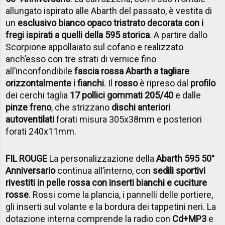
allungato ispirato alle Abarth del passato, è vestita di
un
esclusivo bianco opaco tristrato decorata con i
fregi ispirati a quelli della 595 storica
. A partire dallo
Scorpione appollaiato sul cofano e realizzato
anch’esso con tre strati di vernice fino
all’inconfondibile
fascia rossa Abarth a tagliare
orizzontalmente i fianchi
. Il
rosso
è ripreso dal
profilo
dei cerchi taglia
17 pollici gommati 205/40
e dalle
pinze freno
, che strizzano
dischi anteriori
autoventilati
forati misura 305x38mm e posteriori
forati 240x11mm.
FIL ROUGE
La personalizzazione della
Abarth 595 50°
Anniversario
continua all’interno, con
sedili sportivi
rivestiti in pelle rossa con inserti bianchi e cuciture
rosse
. Rossi come la plancia, i pannelli delle portiere,
gli inserti sul volante e la bordura dei tappetini neri. La
dotazione interna comprende la radio con
Cd+MP3
e