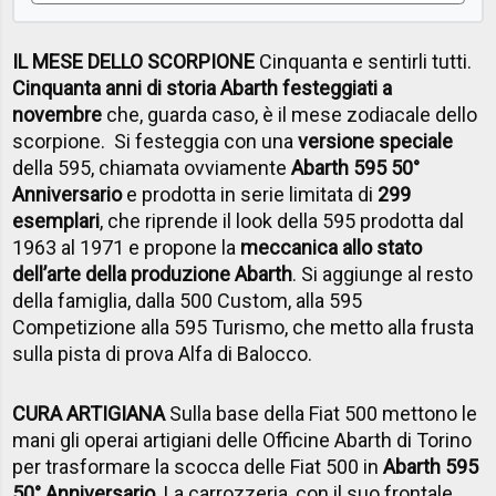
IL MESE DELLO SCORPIONE
Cinquanta e sentirli tutti.
Cinquanta anni di storia Abarth festeggiati a
novembre
che, guarda caso, è il mese zodiacale dello
scorpione. Si festeggia con una
versione speciale
della 595, chiamata ovviamente
Abarth 595 50°
Anniversario
e prodotta in serie limitata di
299
esemplari
, che riprende il look della 595 prodotta dal
1963 al 1971 e propone la
meccanica allo stato
dell’arte della produzione Abarth
. Si aggiunge al resto
della famiglia, dalla 500 Custom, alla 595
Competizione alla 595 Turismo, che metto alla frusta
sulla pista di prova Alfa di Balocco.
CURA ARTIGIANA
Sulla base della Fiat 500 mettono le
mani gli operai artigiani delle Officine Abarth di Torino
per trasformare la scocca delle Fiat 500 in
Abarth 595
50° Anniversario
. La carrozzeria, con il suo frontale