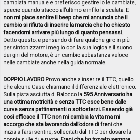
cambiata manuale e preferisco gestire io le cambiate,
specie quando stacco all’ultimo e infilo la scalata. E
non mi piace sentire il beep che mi annuncia che il
cambio si rifiuta di inserire la marcia che ho chiesto
facendomi arrivare più lungo di quanto pensassi
.
Detto questo, e pensando di fare qualche giro in più
per sintonizzarmi meglio con la sua logica e il suono
dei giri del motore, è un cambio abbastanza veloce
nelle cambiate anche nella guida normale.
DOPPIO LAVORO
Provo anche a inserire il TTC, quello
che alcune Case chiamano il differenziale elettronico.
Sulla pista asciutta di Balocco la
595 Anniversario ha
una ottima motricità e senza TTC esce bene dalle
curve senza pattinamenti o sottosterzi. Essendo già
così efficace il TTC non mi cambia la vita ma mi
accorgo che sta lavorando dall’odore di freni
che
inizia a farsi sentire, sollecitati dal TTC per dosare la
coppia sulle due ruote.
Freni che ho trovato sempre