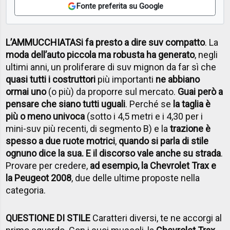
Fonte preferita su Google
L’AMMUCCHIATA
Si fa presto a dire suv compatto
. La
moda dell’auto piccola ma robusta ha generato
, negli
ultimi anni, un proliferare di suv mignon da far sì che
quasi tutti i costruttori
più importanti
ne abbiano
ormai uno
(o più) da proporre sul mercato.
Guai però a
pensare che siano tutti uguali
. Perché se
la taglia è
più o meno univoca
(sotto i 4,5 metri e i 4,30 per i
mini-suv più recenti, di segmento B) e la
trazione è
spesso a due ruote motrici
,
quando si parla di stile
ognuno dice la sua. E il discorso vale anche su strada
.
Provare per credere,
ad esempio, la Chevrolet Trax e
la Peugeot 2008
, due delle ultime proposte nella
categoria.
QUESTIONE DI STILE
Caratteri diversi, te ne accorgi al