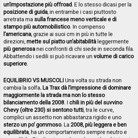
un’impostazione più offroad
. E lo stesso dicasi per la
posizione di guida
, in entrambe i casi piuttosto
arretrata ma
sulla francese meno verticale e di
stampo più automobilistico
. In compenso
l’americana
, grazie ai suoi cm in più in tutte le
direzioni,
mette sul piatto un’abitabilità
leggermente
più generosa
nei confronti di chi siede in seconda fila.
Abbattendo i sedili si può ricavare un
volume di carico
superiore
.
EQUILIBRIO VS MUSCOLI
Una volta su strada non
cambia la solfa
. La Trax dà l’impressione di dominare
maggiormente la strada ma non lo stesso
bilanciamento della 2008
. I
chili in più del suvvino
Chevy (oltre 230) si sentono tutti
, tra le curve,
complici un assetto non abbastanza rigido e uno
sterzo un po’ gommoso
. La
2008, più leggera e ben
equilibrata
, ha un comportamento sempre neutro e