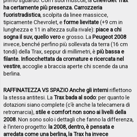
primo sguardo. Con i suoi muscoli, la
Chevrolet Trax
ha certamente più presenza. Carrozzeria
fuoristradistica
, scolpita da linee massicce,
tipicamente Chevrolet, e
forme lievitate
(+9 cm in
lunghezza e 11 in altezza sulla rivale):
piace a chi
sogna il suv, quello vero
e grosso. La
Peugeot 2008
invece, benché perfino più sollevata da terra (16 cm
tondi) della Trax, seppur di millimetri, è
più bassa e
filante. Infiocchettata da cromature e ricercata nel
vestire
, accoglie a braccia aperte chi scende da una
berlina.
RAFFINATEZZA VS SPAZIO Anche gli interni
riflettono
la stessa antitesi. La
Trax bada al sodo
: per quanto le
dotazioni siano complete (c’è anche la telecamera di
retromarcia),
stile e comfort non sono ai livelli della
2008
. Non sono solo i dettagli che fanno la differenza,
è l’intero progetto:
la 2008, dentro, è pensata e
arredata come una berlina, la Trax ha invece