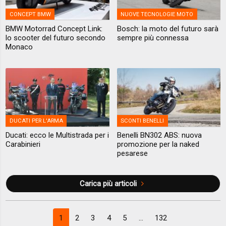
CONCEPT BMW
NUOVE TECNOLOGIE MOTO
BMW Motorrad Concept Link:
Bosch: la moto del futuro sarà
lo scooter del futuro secondo
sempre più connessa
Monaco
DUCATI PER L'ARMA
SCONTI BENELLI
Ducati: ecco le Multistrada per i
Benelli BN302 ABS: nuova
Carabinieri
promozione per la naked
pesarese
Carica più articoli
1
2
3
4
5
...
132