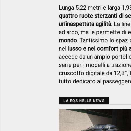
Lunga 5,22 metri e larga 1,93
quattro ruote sterzanti di se
un’inaspettata agilità
. La lin
ad arco, ma le permette di 
mondo
. Tantissimo lo spazio
nel
lusso e nel comfort più 
accede da un ampio portel
serie per i modelli a trazion
cruscotto digitale da 12,3”,
tutto dedicato al passeggero
LA EQS NELLE NEWS