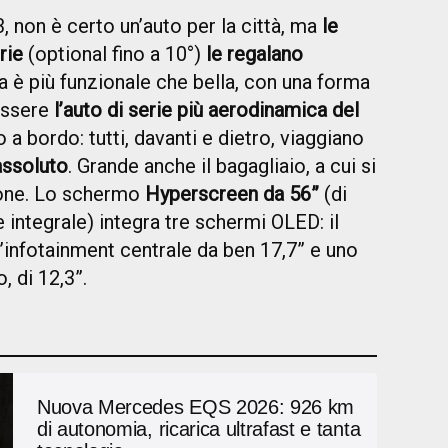
, non è certo un’auto per la città, ma
le
rie
(optional fino a 10°)
le regalano
ea è più funzionale che bella, con una forma
essere
l’auto di serie più aerodinamica del
 a bordo: tutti, davanti e dietro, viaggiano
assoluto
. Grande anche il bagagliaio, a cui si
lone. Lo schermo
Hyperscreen da 56”
(di
e integrale) integra tre schermi OLED: il
 l’infotainment centrale da ben 17,7” e uno
, di 12,3”.
Nuova Mercedes EQS 2026: 926 km
di autonomia, ricarica ultrafast e tanta