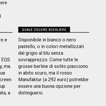
iere
)
QUALE COLORE SCEGLIERE
re e
Disponibile in bianco o nero
pastello, o in colori metallizzati
dal grigio al blu senza
r EQS
sovrapprezzo. Come tutte le
ry, ma
grosse berline di solito piacciono
que
in abito scuro, ma il rosso
screen
Manufaktur (a 292 euro) potrebbe
-up
essere una buona opzione per
ata, a
distinguersi.