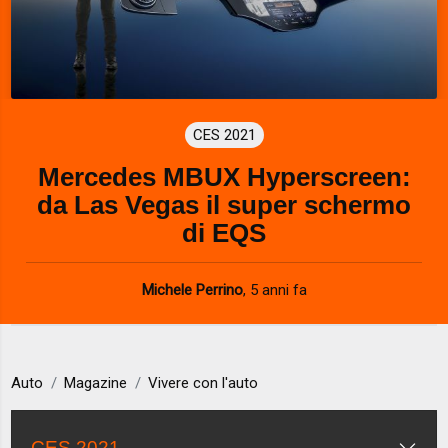
CES 2021
Mercedes MBUX Hyperscreen:
da Las Vegas il super schermo
di EQS
Michele Perrino
,
5 anni fa
Auto
Magazine
Vivere con l'auto
CES 2021