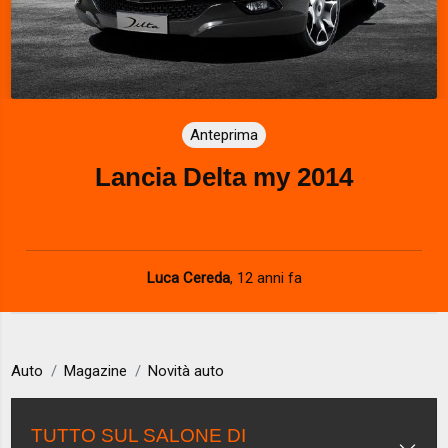
Anteprima
Lancia Delta my 2014
Luca Cereda
,
12 anni fa
Auto
Magazine
Novità auto
TUTTO SUL SALONE DI