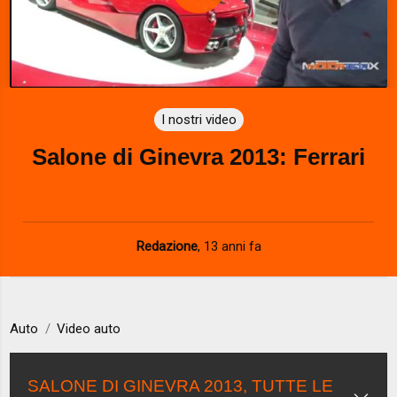
P
l
a
I nostri video
y
Salone di Ginevra 2013: Ferrari
V
i
d
Redazione
,
13 anni fa
e
o
Auto
Video auto
SALONE DI GINEVRA 2013, TUTTE LE