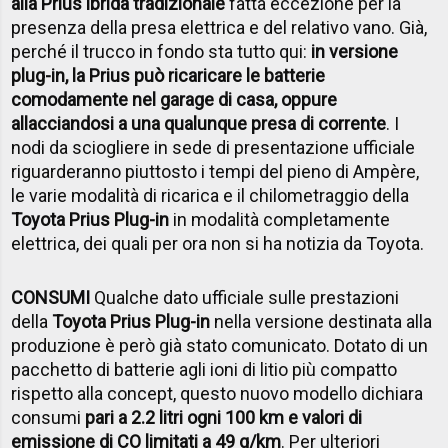
alla Prius ibrida tradizionale
fatta eccezione per la
presenza della presa elettrica e del relativo vano. Già,
perché il trucco in fondo sta tutto qui:
in versione
plug-in, la Prius può ricaricare le batterie
comodamente nel garage di casa, oppure
allacciandosi a una qualunque presa di corrente
. I
nodi da sciogliere in sede di presentazione ufficiale
riguarderanno piuttosto i tempi del pieno di Ampère,
le varie modalità di ricarica e il chilometraggio della
Toyota Prius Plug-in
in modalità completamente
elettrica, dei quali per ora non si ha notizia da Toyota.
CONSUMI
Qualche dato ufficiale sulle prestazioni
della
Toyota Prius Plug-in
nella versione destinata alla
produzione è però già stato comunicato. Dotato di un
pacchetto di batterie agli ioni di litio più compatto
rispetto alla concept, questo nuovo modello dichiara
consumi
pari a 2.2 litri ogni 100 km e valori di
emissione di CO limitati a 49 g/km
. Per ulteriori