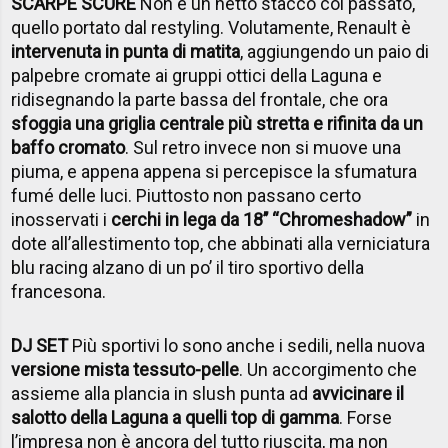
SCARPE SCURE
Non è un netto stacco col passato,
quello portato dal restyling. Volutamente, Renault è
intervenuta in punta di matita
, aggiungendo un paio di
palpebre cromate ai gruppi ottici della Laguna e
ridisegnando la parte bassa del frontale, che ora
sfoggia una griglia centrale più stretta e rifinita da un
baffo cromato
. Sul retro invece non si muove una
piuma, e appena appena si percepisce la sfumatura
fumé delle luci. Piuttosto non passano certo
inosservati i
cerchi in lega da 18’’ “Chromeshadow”
in
dote all’allestimento top, che abbinati alla verniciatura
blu racing alzano di un po’ il tiro sportivo della
francesona.
DJ SET
Più sportivi lo sono anche i sedili, nella nuova
versione mista tessuto-pelle
. Un accorgimento che
assieme alla plancia in slush punta ad
avvicinare il
salotto della Laguna a quelli top di gamma
. Forse
l’impresa non è ancora del tutto riuscita, ma non