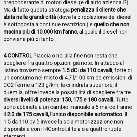
preponderante di motori diesel (e di auto aziendali?).
Ma di fatto questa strategia
penalizza il cliente che
abita nelle grandi città
(dove la circolazione dei diesel
è sottoposta a continue restrizioni) e
quello che non
macina più di 10.000 km l’anno
, al quale il diesel non
conviene più di tanto.
4 CONTROL
Piaccia o no, alla fine non resta che
scegliere fra quattro opzioni già note. In attacco al
listino troviamo sempre
1.5 dCi da 110 cavalli
, forte di
un consumo nel misto di 4,7 l/100 km ed emissioni di
CO2 ferme a 123 g/km; la cilindrata superiore, il
duemila, offre invece la possibilità di scegliere fra tre
diversi livelli di potenza: 150, 175 e 180 cavalli
. Tutte
sono abbinate a un cambio manuale a 6 marce tranne
il 2.0 da 175 cavalli, l’unico disponibile automatico
. Il
1.5 da 110 cv è invece la sola motorizzazione non
disponibile con il 4Control, il telaio a quattro ruote
sterzanti.