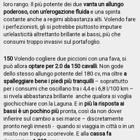
loro rango. Il più potente dei due
vanta un allungo
poderoso, con un’erogazione fluida
e una spinta
costante anche a regimi abbastanza alti. Volendo fare
i perfezionisti, gli si potrebbe piuttosto imputare
un’elasticità altrettanto brillante ai bassi, più che
consumi troppo invasivi sul portafoglio.
150
Volendo cogliere due piccioni con una fava, si
può allora
optare per 2.0 da 150 cavalli
. Non gode
dello stesso allungo potente del 180 cv, ma oltre
a
spalleggiare bene i piedi più tranquilli
– soprattutto
per i consumi che oscillano tra i 4,4 e i 6,8 l/100 km –
si rivela abbastanza brillante anche qualora si voglia
giochicchiare con la Laguna. E in
più la risposta ai
bassi è un pochino più
pronta, così da non dover
infierire sul cambio a sei marce – discretamente
pronto negli innesti - quando si viaggia in città o in un
misto non troppo scorrevole. E alla
cassa fa