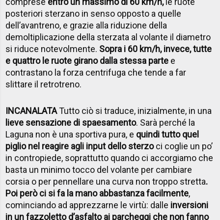
comprese
entro un massimo di 60 km/h,
le ruote
posteriori sterzano in senso opposto a quelle
dell’avantreno, e grazie alla riduzione della
demoltiplicazione della sterzata al volante il diametro
si riduce notevolmente.
Sopra i 60 km/h, invece, tutte
e quattro le ruote girano dalla stessa parte
e
contrastano la forza centrifuga che tende a far
slittare il retrotreno.
INCANALATA
Tutto ciò si traduce, inizialmente, in una
lieve sensazione di spaesamento
. Sarà perché la
Laguna non è una sportiva pura, e
quindi tutto quel
piglio nel reagire agli input dello sterzo
ci coglie un po’
in contropiede, soprattutto quando ci accorgiamo che
basta un minimo tocco del volante per cambiare
corsia o per pennellare una curva non troppo stretta
.
Poi però ci si fa la mano abbastanza facilmente
,
cominciando ad apprezzarne le virtù: dalle
inversioni
in un fazzoletto d’asfalto ai parcheggi che non fanno