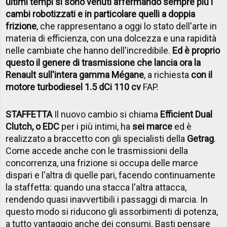
ultimi tempi si sono venuti affermando sempre più i
cambi robotizzati e in particolare quelli a doppia
frizione
, che rappresentano a oggi lo stato dell'arte in
materia di efficienza, con una dolcezza e una rapidità
nelle cambiate che hanno dell'incredibile.
Ed è proprio
questo il genere di trasmissione che lancia ora la
Renault sull'intera gamma Mégane
, a richiesta
con il
motore turbodiesel 1.5 dCi 110 cv
FAP.
STAFFETTA
Il nuovo cambio si chiama
Efficient Dual
Clutch, o EDC
per i più intimi, ha
sei marce
ed è
realizzato a braccetto con gli specialisti della
Getrag
.
Come accede anche con le trasmissioni della
concorrenza, una frizione si occupa delle marce
dispari e l'altra di quelle pari, facendo continuamente
la staffetta: quando una stacca l'altra attacca,
rendendo quasi inavvertibili i passaggi di marcia. In
questo modo si riducono gli assorbimenti di potenza,
a tutto vantaggio anche dei consumi. Basti pensare