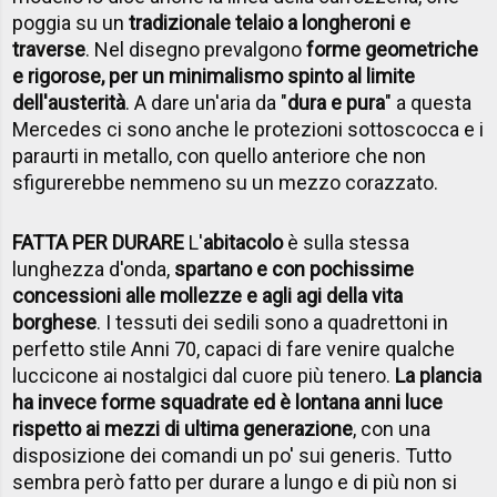
poggia su un
tradizionale telaio a longheroni e
traverse
. Nel disegno prevalgono
forme geometriche
e rigorose, per un minimalismo spinto al limite
dell'austerità
. A dare un'aria da "
dura e pura
" a questa
Mercedes ci sono anche le protezioni sottoscocca e i
paraurti in metallo, con quello anteriore che non
sfigurerebbe nemmeno su un mezzo corazzato.
FATTA PER DURARE
L'
abitacolo
è sulla stessa
lunghezza d'onda,
spartano e con pochissime
concessioni alle mollezze e agli agi della vita
borghese
. I tessuti dei sedili sono a quadrettoni in
perfetto stile Anni 70, capaci di fare venire qualche
luccicone ai nostalgici dal cuore più tenero.
La plancia
ha invece forme squadrate ed è lontana anni luce
rispetto ai mezzi di ultima generazione
, con una
disposizione dei comandi un po' sui generis. Tutto
sembra però fatto per durare a lungo e di più non si