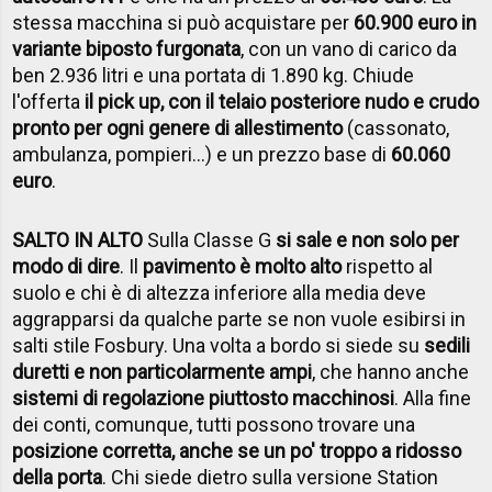
stessa macchina si può acquistare per
60.900 euro in
variante biposto furgonata
, con un vano di carico da
ben 2.936 litri e una portata di 1.890 kg. Chiude
l'offerta
il pick up, con il telaio posteriore nudo e crudo
pronto per ogni genere di allestimento
(cassonato,
ambulanza, pompieri…) e un prezzo base di
60.060
euro
.
SALTO IN ALTO
Sulla Classe G
si sale e non solo per
modo di dire
. Il
pavimento è molto alto
rispetto al
suolo e chi è di altezza inferiore alla media deve
aggrapparsi da qualche parte se non vuole esibirsi in
salti stile Fosbury. Una volta a bordo si siede su
sedili
duretti e non particolarmente ampi
, che hanno anche
sistemi di regolazione piuttosto macchinosi
. Alla fine
dei conti, comunque, tutti possono trovare una
posizione corretta, anche se un po' troppo a ridosso
della porta
. Chi siede dietro sulla versione Station