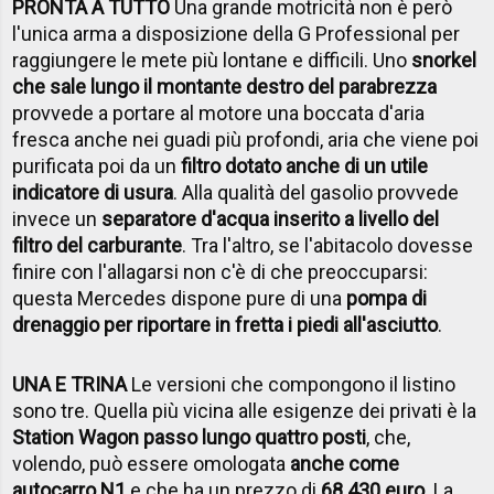
PRONTA A TUTTO
Una grande motricità non è però
l'unica arma a disposizione della G Professional per
raggiungere le mete più lontane e difficili. Uno
snorkel
che sale lungo il montante destro del parabrezza
provvede a portare al motore una boccata d'aria
fresca anche nei guadi più profondi, aria che viene poi
purificata poi da un
filtro dotato anche di un utile
indicatore di usura
. Alla qualità del gasolio provvede
invece un
separatore d'acqua inserito a livello del
filtro del carburante
. Tra l'altro, se l'abitacolo dovesse
finire con l'allagarsi non c'è di che preoccuparsi:
questa Mercedes dispone pure di una
pompa di
drenaggio per riportare in fretta i piedi all'asciutto
.
UNA E TRINA
Le versioni che compongono il listino
sono tre. Quella più vicina alle esigenze dei privati è la
Station Wagon passo lungo quattro posti
, che,
volendo, può essere omologata
anche come
autocarro N1
e che ha un prezzo di
68.430 euro
. La