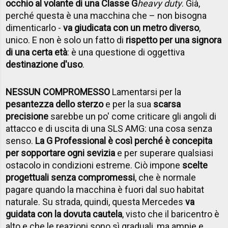
occhio al volante di una Classe G
heavy duty
. Già,
perché questa è una macchina che – non bisogna
dimenticarlo -
va giudicata con un metro diverso
,
unico. E non è solo un fatto di
rispetto per una signora
di una certa età
: è una questione di oggettiva
destinazione d'uso
.
NESSUN COMPROMESSO
Lamentarsi per la
pesantezza dello sterzo
e per la sua
scarsa
precisione
sarebbe un po' come criticare gli angoli di
attacco e di uscita di una SLS AMG: una cosa senza
senso.
La G Professional è così perché è concepita
per sopportare ogni sevizia
e per superare qualsiasi
ostacolo in condizioni estreme. Ciò impone
scelte
progettuali senza compromessi
, che è normale
pagare quando la macchina è fuori dal suo habitat
naturale. Su strada, quindi, questa Mercedes
va
guidata con la dovuta cautela
, visto che il baricentro è
alto e che le reazioni sono sì graduali, ma ampie e