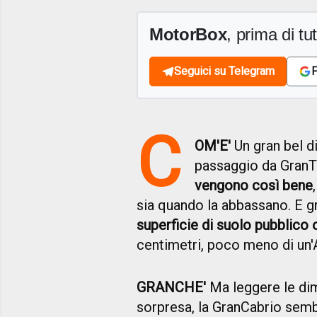
MotorBox
, prima di tutt
Seguici su Telegram
F
C
OM'E'
Un gran bel di
passaggio da GranT
vengono così bene
sia quando la abbassano. E g
superficie di suolo pubblico
centimetri, poco meno di un
GRANCHE'
Ma leggere le dim
sorpresa, la GranCabrio sem