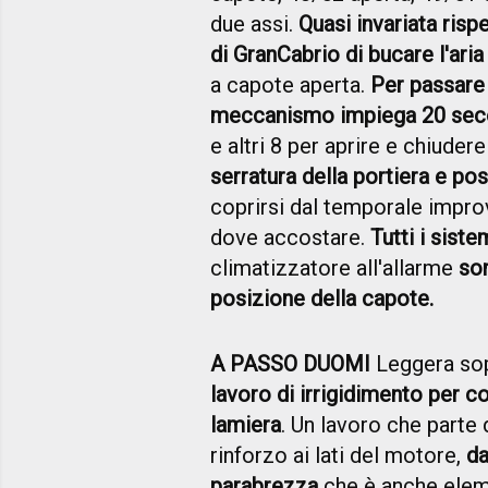
due assi.
Quasi invariata risp
di GranCabrio di bucare l'ari
a capote aperta.
Per passare 
meccanismo impiega 20 sec
e altri 8 per aprire e chiudere 
serratura della portiera e pos
coprirsi dal temporale impro
dove accostare.
Tutti i siste
climatizzatore all'allarme
so
posizione della capote.
A PASSO DUOMI
Leggera sopr
lavoro di irrigidimento per co
lamiera
. Un lavoro che parte 
rinforzo ai lati del motore,
da
parabrezza
che è anche eleme