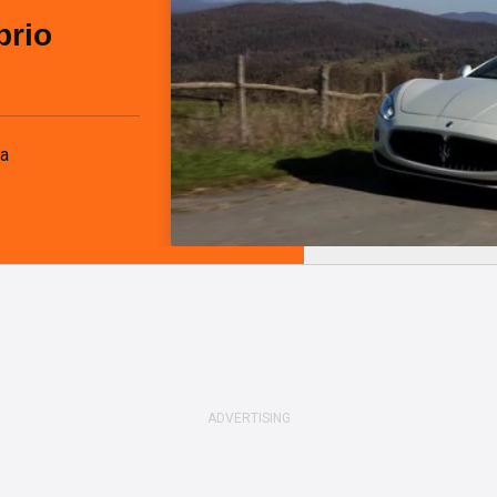
brio
fa