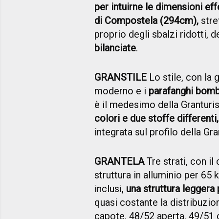
per intuirne le dimensioni ef
di Compostela (294cm),
stret
proprio degli sbalzi ridotti, 
bilanciate
.
GRANSTILE
Lo stile, con la 
moderno e i
parafanghi bomba
è il medesimo della Grantur
colori e due stoffe differenti,
integrata sul profilo della Gr
GRANTELA
Tre strati, con il
struttura in alluminio per 65
inclusi,
una struttura leggera 
quasi costante la distribuzion
capote, 48/52 aperta, 49/51 