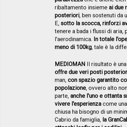
ribaltamento insieme
ai due 
posteriori
, ben sostenuti da u
E,
sotto la scocca, rinforzi av
tenere a bada i flussi di aria
l'aerodinamica.
In totale l'o
meno di 100kg
, tale è la dif
MEDIOMAN
Il risultato è un
offre due veri posti posterior
man,
con spazio garantito co
popolazione
, ovvero alto non
parte,
anche l'uno e ottanta s
vivere l'esperienza
come una
chiusa ha bisogno di un minimo
Cabrio da famiglia,
la GranCa