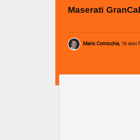
Maserati GranCa
Mario Cornicchia
,
16 anni 