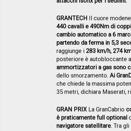
attacchi Isofix per i sedilini.
GRANTECH
Il cuore modene
440 cavalli e 490Nm di copp
cambio automatico a 6 marc
partendo da ferma in 5,3 sec
raggiunge i
283 km/h, 274 km
posteriore è autobloccante al
ammortizzatori a gas sono con
dello smorzamento.
Ai GranD
che chiede la massima potenza
35 metri, dichiara Maserati, r
GRAN PRIX
La GranCabrio
c
è praticamente full optional
c
navigatore satellitare
. Tra gl