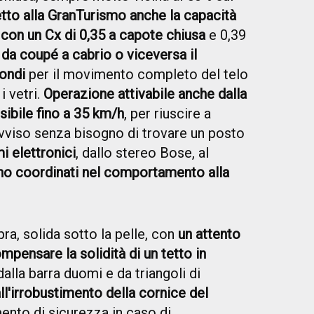
etto alla GranTurismo anche la capacità
a con un Cx di 0,35 a capote chiusa
e 0,39
da coupé a cabrio o viceversa il
ondi
per il movimento completo del telo
i vetri.
Operazione attivabile anche dalla
sibile fino a 35 km/h
, per riuscire a
vviso senza bisogno di trovare un posto
mi elettronici
, dallo stereo Bose, al
no coordinati nel comportamento alla
a, solida sotto la pelle, con
un attento
mpensare la solidità di un tetto in
dalla barra duomi e da triangoli di
ll'irrobustimento della cornice del
nto di sicurezza in caso di