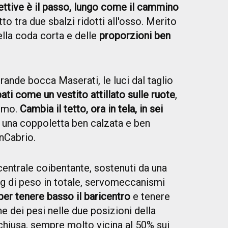
fettive è il passo, lungo come il cammino
to tra due sbalzi ridotti all'osso. Merito
della coda corta e delle
proporzioni ben
grande bocca Maserati, le luci dal taglio
ti come un vestito attillato sulle ruote
,
ismo.
Cambia il tetto, ora in tela, in sei
una coppoletta ben calzata e ben
anCabrio.
 centrale coibentante, sostenuti da una
 kg di peso in totale, servomeccanismi
per tenere basso il baricentro
e tenere
e dei pesi nelle due posizioni della
chiusa, sempre molto vicina al 50% sui