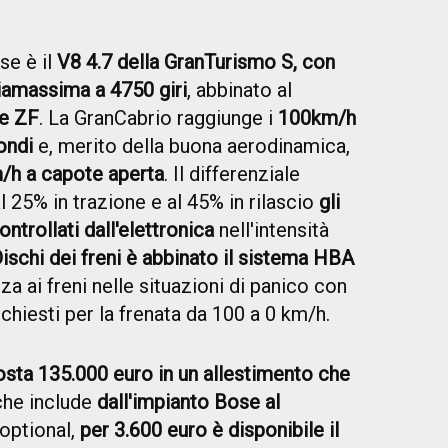
se è il
V8 4.7 della GranTurismo S, con
ia
massima a 4750 giri
, abbinato al
e ZF
. La GranCabrio raggiunge i
100km/h
ondi
e, merito della buona aerodinamica,
/h a capote aperta
. Il differenziale
 25% in trazione e al 45% in rilascio
gli
trollati dall'elettronica
nell'intensità
ischi dei freni è abbinato il sistema HBA
 ai freni nelle situazioni di panico con
ichiesti per la frenata da 100 a 0 km/h.
osta 135.000 euro in un allestimento che
he include
dall'impianto Bose al
i optional,
per 3.600 euro è disponibile il