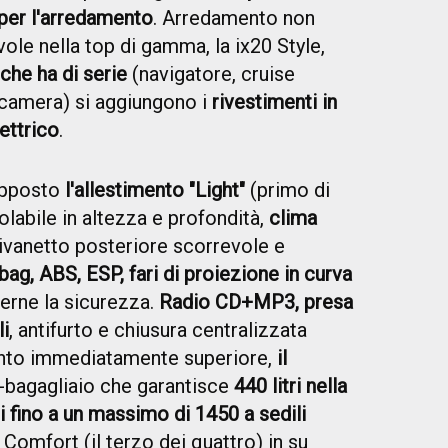
 per l'arredamento
. Arredamento non
le nella top di gamma, la ix20 Style,
che ha di serie
(navigatore, cruise
rocamera) si aggiungono i
rivestimenti in
ettrico
.
opposto
l'allestimento "Light"
(primo di
labile in altezza e profondità,
clima
ivanetto posteriore scorrevole e
rbag, ABS, ESP, fari di proiezione in curva
cerne la sicurezza.
Radio CD+MP3, presa
li
, antifurto e chiusura centralizzata
mento immediatamente superiore,
il
i-bagagliaio che garantisce
440 litri nella
 fino a un massimo di 1450 a sedili
 Comfort (il terzo dei quattro) in su