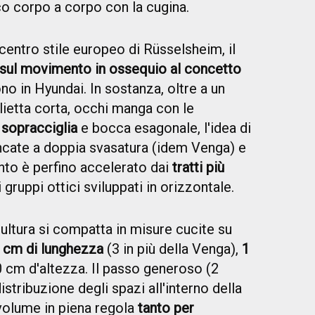
ico corpo a corpo con la cugina.
centro stile europeo di Rüsselsheim, il
 sul movimento in ossequio al concetto
no in Hyundai. In sostanza, oltre a un
lietta corta, occhi manga con le
 sopracciglia
e bocca esagonale, l'idea di
iancate a doppia svasatura (idem Venga) e
nto è perfino accelerato dai
tratti più
 gruppi ottici sviluppati in orizzontale.
cultura si compatta in misure cucite su
0 cm di lunghezza
(3 in più della Venga),
1
 cm d'altezza. Il passo generoso (2
stribuzione degli spazi all'interno della
volume in piena regola
tanto per