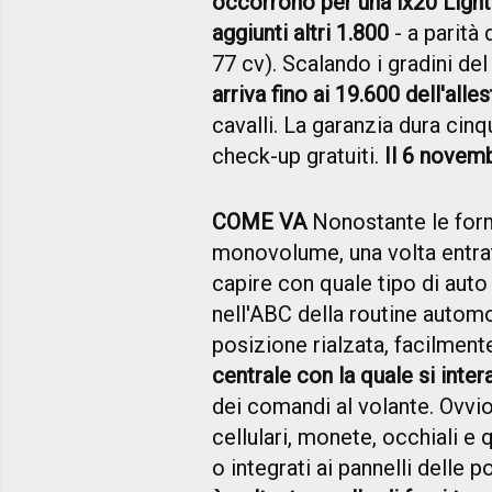
occorrono per una ix20 Light
aggiunti altri 1.800
- a parità 
77 cv). Scalando i gradini del
arriva fino ai 19.600 dell'all
cavalli. La garanzia dura cin
check-up gratuiti.
Il 6 novemb
COME VA
Nonostante le form
monovolume, una volta entrat
capire con quale tipo di auto s
nell'ABC della routine automo
posizione rialzata, facilment
centrale con la quale si int
dei comandi al volante. Ovvi
cellulari, monete, occhiali e 
o integrati ai pannelli delle p