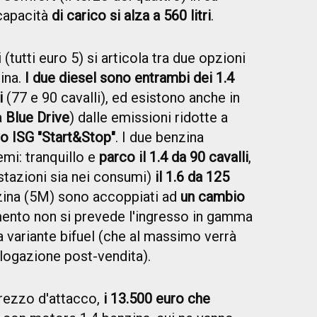
 capacità
di carico si alza a 560 litri
.
(tutti euro 5) si articola tra due opzioni
zina.
I due diesel sono entrambi dei 1.4
i
(77 e 90 cavalli), ed esistono anche in
a
Blue Drive
) dalle emissioni ridotte a
vo ISG "Start&Stop"
. I due benzina
emi: tranquillo e
parco il 1.4 da 90 cavalli
,
stazioni sia nei consumi)
il 1.6 da 125
enzina (5M) sono accoppiati ad
un cambio
ento non si prevede l'ingresso in gamma
 variante bifuel (che al massimo verrà
logazione post-vendita).
prezzo d'attacco,
i 13.500 euro che