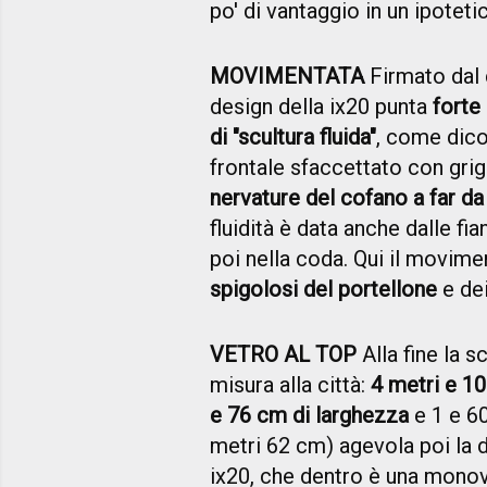
po' di vantaggio in un ipotet
MOVIMENTATA
Firmato dal 
design della ix20 punta
forte
di "scultura fluida"
, come dico
frontale sfaccettato con grig
nervature del cofano a far da
fluidità è data anche dalle f
poi nella coda. Qui il movime
spigolosi del portellone
e dei
VETRO AL TOP
Alla fine la s
misura alla città:
4 metri e 1
e 76 cm di larghezza
e 1 e 60
metri 62 cm) agevola poi la di
ix20, che dentro è una mono