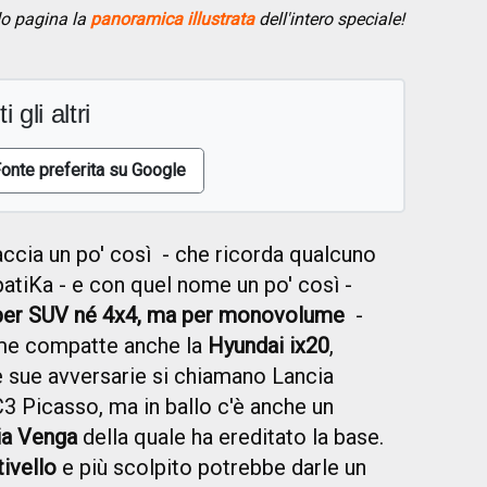
do pagina la
panoramica illustrata
dell'intero speciale!
i gli altri
onte preferita su Google
ccia un po' così - che ricorda qualcuno
atiKa - e con quel nome un po' così -
a per SUV né 4x4, ma per monovolume
-
ume compatte anche la
Hyundai ix20
,
e sue avversarie si chiamano Lancia
3 Picasso, ma in ballo c'è anche un
ia Venga
della quale ha ereditato la base.
tivello
e più scolpito potrebbe darle un