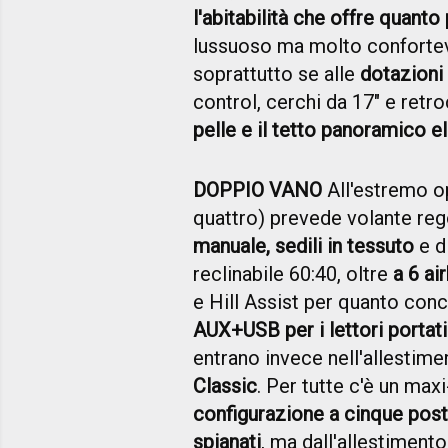
l'abitabilità che offre quanto
lussuoso ma molto confortevo
soprattutto se alle
dotazioni 
control, cerchi da 17" e ret
pelle e il tetto panoramico el
DOPPIO VANO
All'estremo 
quattro) prevede volante rego
manuale, sedili in tessuto
e d
reclinabile 60:40, oltre
a 6 ai
e Hill Assist per quanto con
AUX+USB per i lettori portati
entrano invece nell'allesti
Classic
. Per tutte c'è un max
configurazione a cinque posti
spianati
, ma dall'allestimento