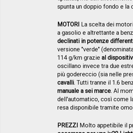
spunta un doppio fondo e la
MOTORI
La scelta dei motori 
a gasolio e altrettante a ben
declinati in potenze different
versione "verde" (denominat
114 g/km grazie
al dispositi
oscillano invece tra due estr
più godereccio (sia nelle pre
cavalli
. Tutti tranne il 1.6 b
manuale a sei marce
. Al mom
dell'automatico, così come la
resa disponibile tramite omo
PREZZI
Molto appetibile il 