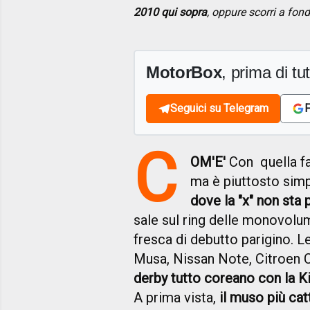
2010 qui sopra
, oppure scorri a fon
MotorBox
, prima di tutt
Seguici su Telegram
F
C
OM'E'
Con quella fa
ma è piuttosto simp
dove la "x" non st
sale sul ring delle monovol
fresca di debutto parigino. L
Musa, Nissan Note, Citroen C
derby tutto coreano con la K
A prima vista,
il muso più cat