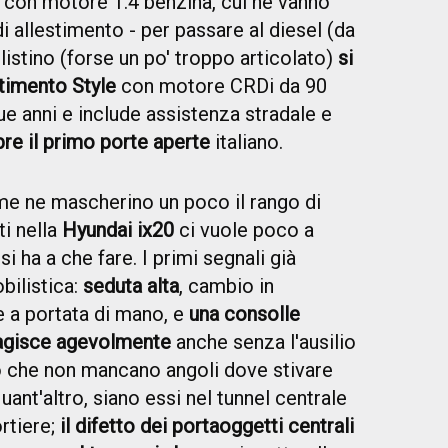
con motore 1.4 benzina, cui ne vanno
di allestimento - per passare al diesel (da
 listino (forse un po' troppo articolato)
si
estimento Style
con motore CRDi da 90
que anni e include assistenza stradale e
re il primo porte aperte
italiano.
e ne mascherino un poco il rango di
i nella
Hyundai ix20
ci vuole poco a
i ha a che fare. I primi segnali già
bilistica:
seduta alta
, cambio in
e a portata di mano, e
una consolle
eragisce agevolmente
anche senza l'ausilio
o che non mancano angoli dove stivare
quant'altro, siano essi nel tunnel centrale
ortiere;
il difetto dei portaoggetti centrali