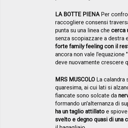
LA BOTTE PIENA
Per confro
raccogliere consensi traversali
punta su una linea che
cerca 
senza scopiazzare a destra 
forte family feeling con il r
ancora non vale l'equazione "m
deve nuovamente crescere qu
MRS MUSCOLO
La calandra s
quaresima, ai cui lati si alza
fiancate sono solcate da
ner
formando un'alternanza di su
ha un taglio attillato
e spiove 
svelto e degno quasi di una 
il bagagliaio.