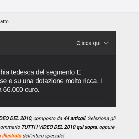
o
atto
Clicca qui
garchia tedesca del segmento E
e e su una dotazione molto ricca. I
a 66.000 euro.
VIDEO DEL 2010
, composto da
44 articoli
. Seleziona gli
l sommario
TUTTI I VIDEO DEL 2010 qui sopra
, oppure
illustrata
dell'intero speciale!