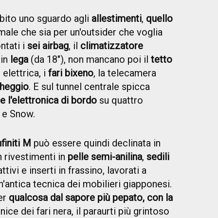
ito uno sguardo agli
allestimenti
,
quello
ale che sia per un'outsider che voglia
ntati i
sei airbag
, il
climatizzatore
 in
lega
(da 18"), non mancano poi il
tetto
 elettrica, i
fari bixeno
, la telecamera
cheggio
. E sul tunnel centrale spicca
 l'elettronica di bordo
su quattro
 e Snow.
nfiniti M
può essere quindi declinata in
n rivestimenti in
pelle semi-anilina
,
sedili
attivi e inserti in frassino, lavorati a
'antica tecnica dei mobilieri giapponesi.
per
qualcosa dal sapore più pepato, con la
ice dei fari nera, il paraurti più grintoso