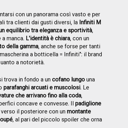
ntarsi con un panorama così vasto e per
 tra clienti dai gusti diversi, la
Infiniti M
un equilibrio tra eleganza e sportività
,
e a manca.
L'identità è chiara
, con un
esto della gamma
, anche se forse per tanti
ascherina a botticella = Infiniti": il brand
anto a notorietà.
i trova in fondo a un
cofano lungo
una
no
parafanghi arcuati e muscolosi
. Le
vature che arrivano fino alla coda
,
perfici concave e convesse. Il
padiglione
verso il posteriore con un
montante
coupé
, al pari del piccolo spoiler che orna