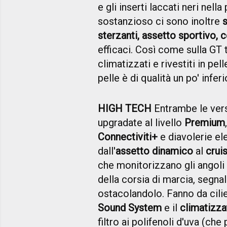
e gli inserti laccati neri nell
sostanzioso ci sono inoltre
s
sterzanti, assetto sportivo, c
efficaci. Così come sulla GT t
climatizzati e rivestiti in pel
pelle è di qualità un po' inferi
HIGH TECH
Entrambe le vers
upgradate al livello
Premium
Connectiviti+
e diavolerie ele
dall'
assetto dinamico
al
crui
che monitorizzano gli angoli c
della corsia di marcia, segna
ostacolandolo. Fanno da cilie
Sound System
e il
climatizza
filtro ai polifenoli d'uva (che 