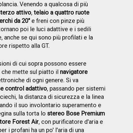
a plancia. Venendo a qualcosa di più
terzo attivo
,
telaio a quattro ruote
erchi da 20"
e freni con pinze più
ornano poi le luci adattive e i sedili
le, anche se qui sono più profilati e la
ore rispetto alla GT.
ioni di cui sopra possono essere
, che mette sul piatto il
navigatore
ttroniche di ogni genere. Si va
se control adattivo
, passando per sistemi
iechi, la distanza di sicurezza e la linea
lando il suo involontario superamento e
gina sulla torta lo
stereo Bose Premium
tore Forest Air
, con purificatore d'aria e
per i profani ha un po' l'aria di una