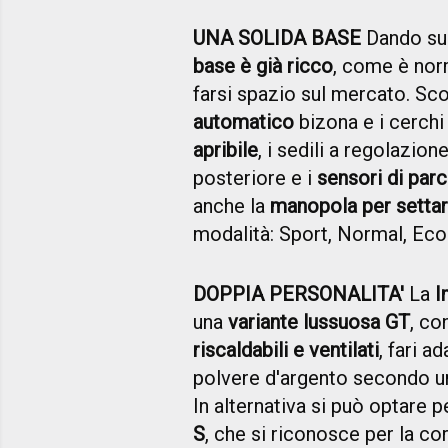
UNA SOLIDA BASE
Dando sub
base è già ricco
, come è norm
farsi spazio sul mercato. Sco
automatico
bizona e i cerchi
apribile
, i sedili a regolazione
posteriore e i
sensori di par
anche la
manopola per settare
modalità: Sport, Normal, Eco
DOPPIA PERSONALITA'
La
I
una
variante lussuosa GT
, co
riscaldabili e ventilati
, fari ad
polvere d'argento secondo un
In alternativa si può optare 
S
, che si riconosce per la corn