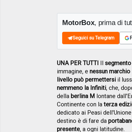
MotorBox
, prima di tutt
Seguici su Telegram
F
UNA PER TUTTI
Il
segmento
immagine, e
nessun marchio
livello può permettersi
il lus
nemmeno la Infiniti
, che, do
della
berlina M
lontane dall'E
Continente con la
terza ediz
dedicato ai Peasi dell'Unione
destino è di fare da
portaband
presente
, a ogni latitudine.