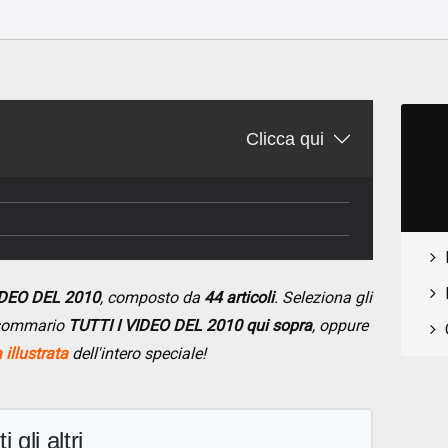
o
Clicca qui
VIDEO DEL 2010
, composto da
44 articoli
. Seleziona gli
l sommario
TUTTI I VIDEO DEL 2010 qui sopra
, oppure
illustrata
dell'intero speciale!
i gli altri