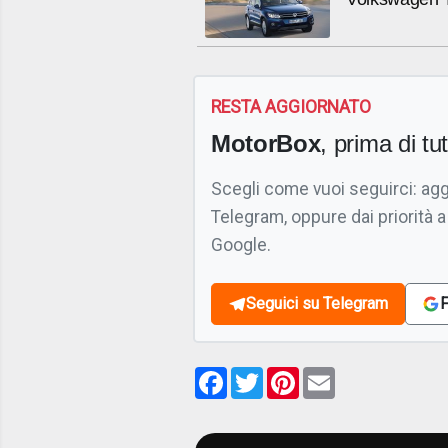
RESTA AGGIORNATO
MotorBox
, prima di tutt
Scegli come vuoi seguirci: ag
Telegram, oppure dai priorità a
Google.
Seguici su Telegram
F
Facebook
Twitter
Pinterest
Email